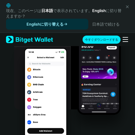
English
日本語
現在、このページは
日本語
で表示されています。
English
に切り替
えますか？
Tiếng Việt
Englishに切り替える
日本語で続ける
Русский
Español (Latinoamérica)
Türkçe
今すぐダウンロードする
Italiano
Français
Deutsch
简体中文
繁體中文
Português (Portugal)
Bahasa Indonesia
ภาษาไทย
हिन्दी
বাংলা
Español
Português (Brasil)
Español (Argentina)