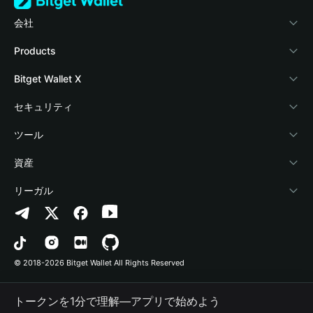
会社
Bitget Walletについて
Products
ブログ
Crypto Card
Bitget Wallet X
アカデミー
Stablecoin Earn
デベロッパー
セキュリティ
暗号資産ニュース
Payfi Crypto
ウォレットを接続
保護基金
ツール
Help Center
Crypto Swap API
Bitget Wallet Pay
セキュリティ技術
暗号資産を購入
資産
お問い合わせ
Altcoin Season Index
プロジェクトを掲載
認証検出
Arbitrum
リーガル
ブランドリソース
Prediction Markets
コントラクト検出
Avalanche
プライバシーポリシー
キャリア
DApp
一括送金
Bitcoin
利用規約
© 2018-2026 Bitget Wallet All Rights Reserved
公式チャンネル認証
Trade
BNB Chain
Risk Disclosure
トークンを1分で理解―アプリで始めよう
RWA
Polygon