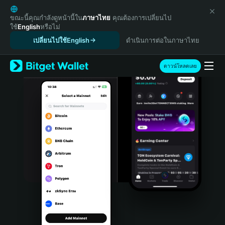
English
日本語
ขณะนี้คุณกำลังดูหน้านี้ใน
ภาษาไทย
คุณต้องการเปลี่ยนไป
ใช้
English
หรือไม่
Tiếng Việt
เปลี่ยนไปใช้English
ดำเนินการต่อในภาษาไทย
Русский
Español (Latinoamérica)
Türkçe
ดาวน์โหลดเลย
Italiano
Français
Deutsch
简体中文
繁體中文
Português (Portugal)
Bahasa Indonesia
ภาษาไทย
हिन्दी
বাংলা
Español
Português (Brasil)
Español (Argentina)