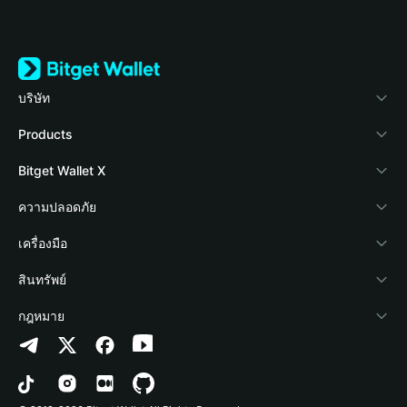
บริษัท
เกี่ยวกับ Bitget Wallet
Products
Blog
Crypto Card
Bitget Wallet X
Academy
Stablecoin Earn
นักพัฒนา
ความปลอดภัย
ข่าวสารด้านคริปโต
Payfi Crypto
เชื่อมต่อ Wallet
Protection Fund
เครื่องมือ
ศูนย์ช่วยเหลือ
Crypto Swap API
Bitget Wallet Pay
เทคโนโลยีความปลอดภัย
ซื้อคริปโต
สินทรัพย์
ติดต่อเรา
Altcoin Season Index
ลิสต์โปรเจกต์
การตรวจจับการอนุญาต
Arbitrum
กฎหมาย
ทรัพยากรข้อมูลของแบรนด์
Prediction Markets
การตรวจจับสัญญา
Avalanche
นโยบายความเป็นส่วนตัว
อาชีพ
DApp
การโอนเป็นชุด
Bitcoin
ข้อตกลงในการใช้บริการ