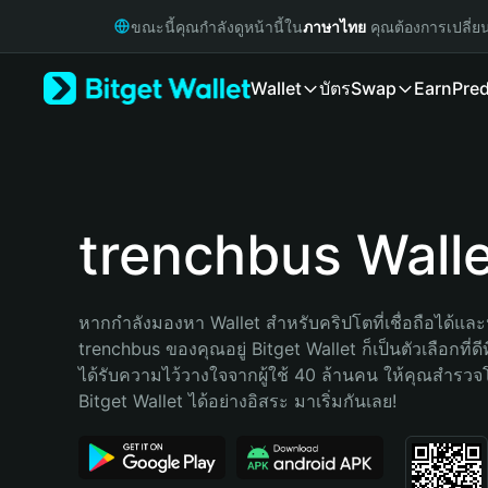
English
ขณะนี้คุณกำลังดูหน้านี้ใน
ภาษาไทย
คุณต้องการเปลี่ย
日本語
Tiếng Việt
Wallet
บัตร
Swap
Earn
Pred
Русский
Español (Latinoamérica)
Türkçe
Italiano
Français
Deutsch
trenchbus Walle
简体中文
繁體中文
Português (Portugal)
หากกำลังมองหา Wallet สำหรับคริปโตที่เชื่อถือได้และป
Bahasa Indonesia
trenchbus ของคุณอยู่ Bitget Wallet ก็เป็นตัวเลือกที่ดีท
ภาษาไทย
ได้รับความไว้วางใจจากผู้ใช้ 40 ล้านคน ให้คุณสำรว
हिन्दी
Bitget Wallet ได้อย่างอิสระ มาเริ่มกันเลย!
বাংলা
Español
Português (Brasil)
Español (Argentina)