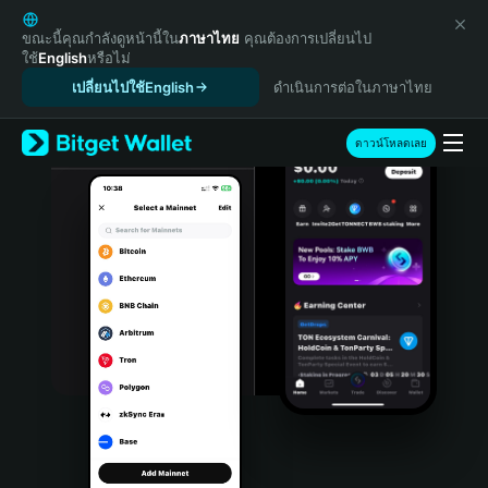
English
日本語
ขณะนี้คุณกำลังดูหน้านี้ใน
ภาษาไทย
คุณต้องการเปลี่ยนไป
ใช้
English
หรือไม่
Tiếng Việt
เปลี่ยนไปใช้English
ดำเนินการต่อในภาษาไทย
Русский
Español (Latinoamérica)
Türkçe
ดาวน์โหลดเลย
Italiano
Français
Deutsch
简体中文
繁體中文
Português (Portugal)
Bahasa Indonesia
ภาษาไทย
हिन्दी
বাংলা
Español
Português (Brasil)
Español (Argentina)