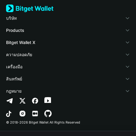
บริษัท
เกี่ยวกับ Bitget Wallet
Products
Blog
Crypto Card
Bitget Wallet X
Academy
Stablecoin Earn
นักพัฒนา
ความปลอดภัย
ข่าวสารด้านคริปโต
Payfi Crypto
เชื่อมต่อ Wallet
Protection Fund
เครื่องมือ
ศูนย์ช่วยเหลือ
Crypto Swap API
Bitget Wallet Pay
เทคโนโลยีความปลอดภัย
ซื้อคริปโต
สินทรัพย์
ติดต่อเรา
Altcoin Season Index
ลิสต์โปรเจกต์
การตรวจจับการอนุญาต
Arbitrum
กฎหมาย
ทรัพยากรข้อมูลของแบรนด์
Prediction Markets
การตรวจจับสัญญา
Avalanche
นโยบายความเป็นส่วนตัว
อาชีพ
DApp
การโอนเป็นชุด
Bitcoin
ข้อตกลงในการใช้บริการ
© 2018-2026 Bitget Wallet All Rights Reserved
การยืนยันช่องทางอย่างเป็นทางการ
Trade
BNB Chain
Risk Disclosure