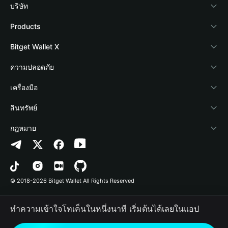
บริษัท
เกี่ยวกับ Bitget Wallet
Products
Blog
Crypto Card
Bitget Wallet X
Academy
Stablecoin Earn
นักพัฒนา
ความปลอดภัย
ข่าวสารด้านคริปโต
Payfi Crypto
เชื่อมต่อ Wallet
Protection Fund
เครื่องมือ
ศูนย์ช่วยเหลือ
Crypto Swap API
Bitget Wallet Pay
เทคโนโลยีความปลอดภัย
ซื้อคริปโต
สินทรัพย์
ติดต่อเรา
Altcoin Season Index
ลิสต์โปรเจกต์
การตรวจจับการอนุญาต
Arbitrum
กฎหมาย
ทรัพยากรข้อมูลของแบรนด์
Prediction Markets
การตรวจจับสัญญา
Avalanche
นโยบายความเป็นส่วนตัว
อาชีพ
DApp
การโอนเป็นชุด
Bitcoin
ข้อตกลงในการใช้บริการ
© 2018-2026 Bitget Wallet All Rights Reserved
การยืนยันช่องทางอย่างเป็นทางการ
Trade
BNB Chain
Risk Disclosure
ทำความเข้าใจโทเค็นในหนึ่งนาที เริ่มต้นได้เลยในแอป
RWA
Polygon