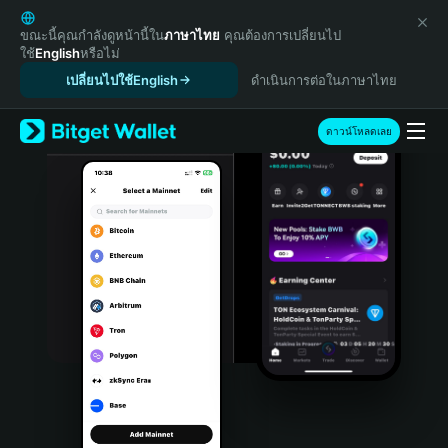
English
日本語
ขณะนี้คุณกำลังดูหน้านี้ใน
ภาษาไทย
คุณต้องการเปลี่ยนไป
ใช้
English
หรือไม่
Tiếng Việt
เปลี่ยนไปใช้English
ดำเนินการต่อในภาษาไทย
Русский
Español (Latinoamérica)
Türkçe
ดาวน์โหลดเลย
Italiano
Français
Deutsch
简体中文
繁體中文
Português (Portugal)
Bahasa Indonesia
ภาษาไทย
हिन्दी
বাংলা
Español
Português (Brasil)
Español (Argentina)