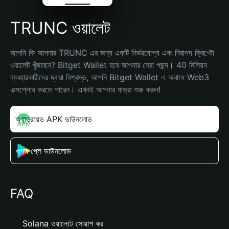
TRUNC ওয়ালেট
আপনি কি আপনার TRUNC এর জন্য একটি নির্ভরযোগ্য এবং নিরাপদ ক্রিপ্টো 
ওয়ালেট খুঁজছেন? Bitget Wallet হবে আপনার সেরা পছন্দ। 40 মিলিয়ন 
ব্যবহারকারীদের দ্বারা বিশ্বস্ত, আপনি Bitget Wallet এ অবাধে Web3 
এক্সপ্লোর করতে পারেন। এখনই আপনার যাত্রা শুরু করুন!
অ্যান্ড্রয়েড APK ডাউনলোড
গুগল প্লে ডাউনলোড
FAQ
Solana ওয়ালেটে সোয়াপ কর