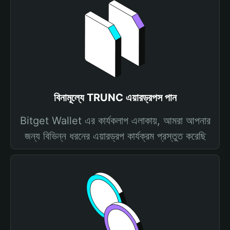
বিনামূল্যে TRUNC এয়ারড্রপস পান
Bitget Wallet এর কার্যকলাপ এলাকায়, আমরা আপনার
জন্য বিভিন্ন ধরনের এয়ারড্রপ কার্যক্রম প্রস্তুত করেছি