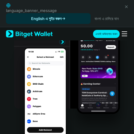
English
日本語
language_banner_message
Tiếng Việt
English এ সুইচ করুন
বাংলা এ চালিয়ে যান
Русский
Español (Latinoamérica)
এখনই ডাউনলোড করুন
Türkçe
Italiano
Français
Deutsch
简体中文
繁體中文
Português (Portugal)
Bahasa Indonesia
ภาษาไทย
हिन्दी
বাংলা
Español
Português (Brasil)
Español (Argentina)