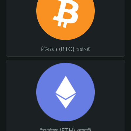
বিটকয়েন (BTC) ওয়ালেট
ইথেরিয়াম (ETH) ওয়ালেট