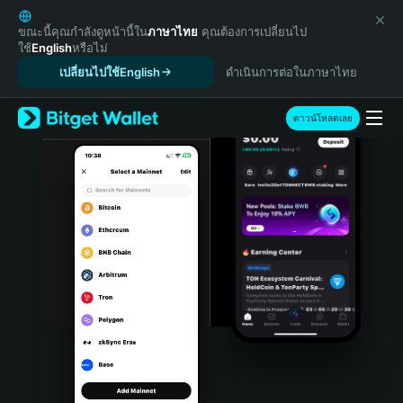
English
日本語
ขณะนี้คุณกำลังดูหน้านี้ใน
ภาษาไทย
คุณต้องการเปลี่ยนไป
ใช้
English
หรือไม่
Tiếng Việt
เปลี่ยนไปใช้English
ดำเนินการต่อในภาษาไทย
Русский
Español (Latinoamérica)
Türkçe
ดาวน์โหลดเลย
Italiano
Français
Deutsch
简体中文
繁體中文
Português (Portugal)
Bahasa Indonesia
ภาษาไทย
हिन्दी
বাংলা
Español
Português (Brasil)
Español (Argentina)