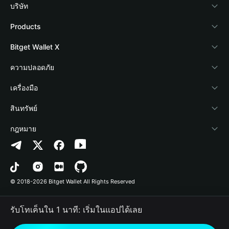
บริษัท
เกี่ยวกับ Bitget Wallet
Products
Blog
Crypto Card
Bitget Wallet X
Academy
Stablecoin Earn
นักพัฒนา
ความปลอดภัย
ข่าวสารด้านคริปโต
Payfi Crypto
เชื่อมต่อ Wallet
Protection Fund
เครื่องมือ
ศูนย์ช่วยเหลือ
Crypto Swap API
Bitget Wallet Pay
เทคโนโลยีความปลอดภัย
ซื้อคริปโต
สินทรัพย์
ติดต่อเรา
Altcoin Season Index
ลิสต์โปรเจกต์
การตรวจจับการอนุญาต
Arbitrum
กฎหมาย
ทรัพยากรข้อมูลของแบรนด์
Prediction Markets
การตรวจจับสัญญา
Avalanche
นโยบายความเป็นส่วนตัว
อาชีพ
DApp
การโอนเป็นชุด
Bitcoin
ข้อตกลงในการใช้บริการ
© 2018-2026 Bitget Wallet All Rights Reserved
การยืนยันช่องทางอย่างเป็นทางการ
Trade
BNB Chain
Risk Disclosure
รับโทเค็นใน 1 นาที: เริ่มในแอปได้เลย
RWA
Polygon