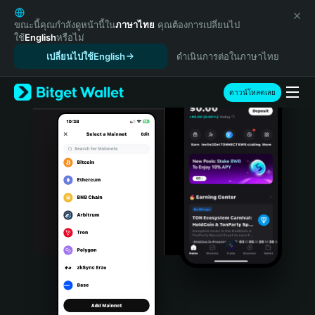
English
日本語
ขณะนี้คุณกำลังดูหน้านี้ใน
ภาษาไทย
คุณต้องการเปลี่ยนไป
ใช้
English
หรือไม่
Tiếng Việt
เปลี่ยนไปใช้English
ดำเนินการต่อในภาษาไทย
Русский
Español (Latinoamérica)
Türkçe
ดาวน์โหลดเลย
Italiano
Français
Deutsch
简体中文
繁體中文
Português (Portugal)
Bahasa Indonesia
ภาษาไทย
हिन्दी
বাংলা
Español
Português (Brasil)
Español (Argentina)