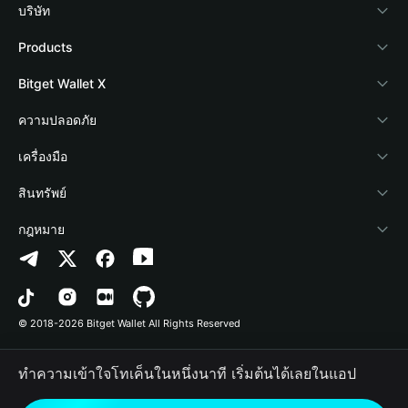
บริษัท
เกี่ยวกับ Bitget Wallet
Products
Blog
Crypto Card
Bitget Wallet X
Academy
Stablecoin Earn
นักพัฒนา
ความปลอดภัย
ข่าวสารด้านคริปโต
Payfi Crypto
เชื่อมต่อ Wallet
Protection Fund
เครื่องมือ
ศูนย์ช่วยเหลือ
Crypto Swap API
Bitget Wallet Pay
เทคโนโลยีความปลอดภัย
ซื้อคริปโต
สินทรัพย์
ติดต่อเรา
Altcoin Season Index
ลิสต์โปรเจกต์
การตรวจจับการอนุญาต
Arbitrum
กฎหมาย
ทรัพยากรข้อมูลของแบรนด์
Prediction Markets
การตรวจจับสัญญา
Avalanche
นโยบายความเป็นส่วนตัว
อาชีพ
DApp
การโอนเป็นชุด
Bitcoin
ข้อตกลงในการใช้บริการ
© 2018-2026 Bitget Wallet All Rights Reserved
การยืนยันช่องทางอย่างเป็นทางการ
Trade
BNB Chain
Risk Disclosure
ทำความเข้าใจโทเค็นในหนึ่งนาที เริ่มต้นได้เลยในแอป
RWA
Polygon