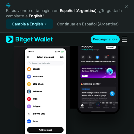
English
日本語
Estás viendo esta página en
Español (Argentina)
. ¿Te gustaría
cambiarte a
English
?
Tiếng Việt
Cambia a English
Continuar en Español (Argentina)
Русский
Español (Latinoamérica)
Türkçe
Descargar ahora
Italiano
Français
Deutsch
简体中文
繁體中文
Português (Portugal)
Bahasa Indonesia
ภาษาไทย
हिन्दी
বাংলা
Español
Português (Brasil)
Español (Argentina)