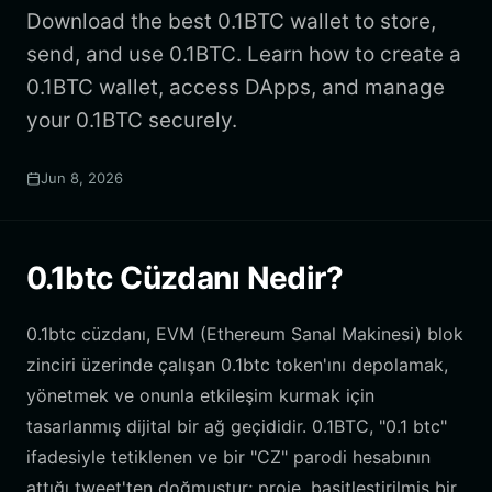
Download the best 0.1BTC wallet to store,
send, and use 0.1BTC. Learn how to create a
0.1BTC wallet, access DApps, and manage
your 0.1BTC securely.
Jun 8, 2026
0.1btc Cüzdanı Nedir?
0.1btc cüzdanı, EVM (Ethereum Sanal Makinesi) blok
zinciri üzerinde çalışan 0.1btc token'ını depolamak,
yönetmek ve onunla etkileşim kurmak için
tasarlanmış dijital bir ağ geçididir. 0.1BTC, "0.1 btc"
ifadesiyle tetiklenen ve bir "CZ" parodi hesabının
attığı tweet'ten doğmuştur; proje, basitleştirilmiş bir