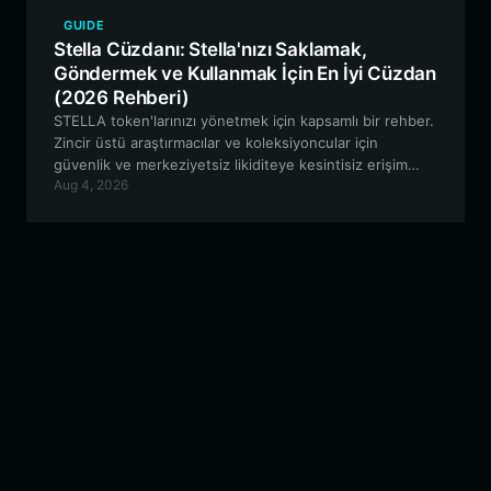
GUIDE
Stella Cüzdanı: Stella'nızı Saklamak,
Göndermek ve Kullanmak İçin En İyi Cüzdan
(2026 Rehberi)
STELLA token'larınızı yönetmek için kapsamlı bir rehber.
Zincir üstü araştırmacılar ve koleksiyoncular için
güvenlik ve merkeziyetsiz likiditeye kesintisiz erişim
Aug 4, 2026
sağlayan Bitget Wallet'ın, EVM tabanlı meme token'lar
için neden ideal seçim olduğunu öğrenin.