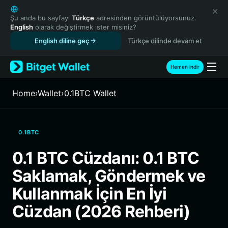
English
日本語
Şu anda bu sayfayı
Türkçe
adresinden görüntülüyorsunuz.
English
olarak değiştirmek ister misiniz?
Tiếng Việt
English diline geç
Türkçe dilinde devam et
Русский
Español (Latinoamérica)
Türkçe
Hemen indir
Italiano
Français
Home
›
Wallet
›
0.1BTC Wallet
Deutsch
简体中文
繁體中文
0.1BTC
Português (Portugal)
Bahasa Indonesia
0.1 BTC Cüzdanı: 0.1 BTC
ภาษาไทย
Saklamak, Göndermek ve
हिन्दी
বাংলা
Kullanmak İçin En İyi
Español
Cüzdan (2026 Rehberi)
Português (Brasil)
Español (Argentina)