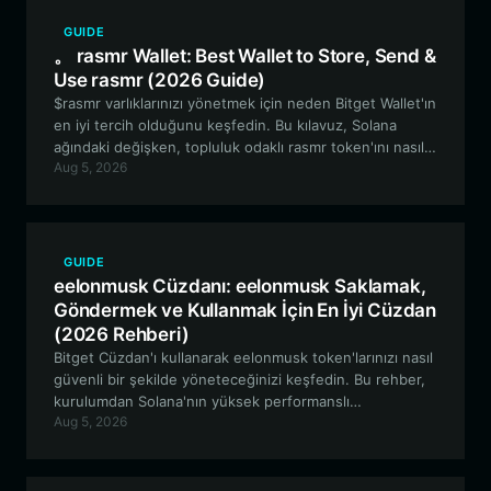
GUIDE
。 rasmr Wallet: Best Wallet to Store, Send &
Use rasmr (2026 Guide)
$rasmr varlıklarınızı yönetmek için neden Bitget Wallet'ın
en iyi tercih olduğunu keşfedin. Bu kılavuz, Solana
ağındaki değişken, topluluk odaklı rasmr token'ını nasıl
Aug 5, 2026
güvenli bir şekilde saklayacağınızı, takas edeceğinizi ve
onunla nasıl etkileşime gireceğinizi anlatıyor.
GUIDE
eelonmusk Cüzdanı: eelonmusk Saklamak,
Göndermek ve Kullanmak İçin En İyi Cüzdan
(2026 Rehberi)
Bitget Cüzdan'ı kullanarak eelonmusk token'larınızı nasıl
güvenli bir şekilde yöneteceğinizi keşfedin. Bu rehber,
kurulumdan Solana'nın yüksek performanslı
Aug 5, 2026
ekosisteminden meme token stratejiniz için
yararlanmaya kadar her şeyi kapsar.