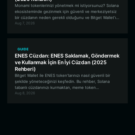
Monami tokenlerinizi yönetmek mi istiyorsunuz? Solana
ekosisteminde gezinmek için güvenli ve merkeziyetsiz
bir cüzdanın neden gerekli olduğunu ve Bitget Wallet'ın
Aug 7, 2026
Relaxed Monkey yolculuğunuz için nasıl mükemmel bir
geçit sunduğunu keşfedin.
GUIDE
ENES Cüzdan: ENES Saklamak, Göndermek
ve Kullanmak İçin En İyi Cüzdan (2025
Rehberi)
Bitget Wallet ile ENES token'larınızı nasıl güvenli bir
şekilde yöneteceğinizi keşfedin. Bu rehber, Solana
tabanlı cüzdanınızı kurmaktan, meme token
Aug 8, 2026
yolculuğunuz için Bitget ekosisteminin yüksek hızlı ve
düşük maliyetli özelliklerinden yararlanmaya kadar her
şeyi kapsar.