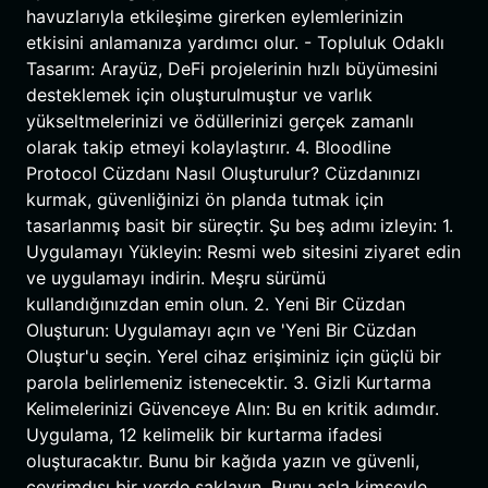
havuzlarıyla etkileşime girerken eylemlerinizin
etkisini anlamanıza yardımcı olur. - Topluluk Odaklı
Tasarım: Arayüz, DeFi projelerinin hızlı büyümesini
desteklemek için oluşturulmuştur ve varlık
yükseltmelerinizi ve ödüllerinizi gerçek zamanlı
olarak takip etmeyi kolaylaştırır. 4. Bloodline
Protocol Cüzdanı Nasıl Oluşturulur? Cüzdanınızı
kurmak, güvenliğinizi ön planda tutmak için
tasarlanmış basit bir süreçtir. Şu beş adımı izleyin: 1.
Uygulamayı Yükleyin: Resmi web sitesini ziyaret edin
ve uygulamayı indirin. Meşru sürümü
kullandığınızdan emin olun. 2. Yeni Bir Cüzdan
Oluşturun: Uygulamayı açın ve 'Yeni Bir Cüzdan
Oluştur'u seçin. Yerel cihaz erişiminiz için güçlü bir
parola belirlemeniz istenecektir. 3. Gizli Kurtarma
Kelimelerinizi Güvenceye Alın: Bu en kritik adımdır.
Uygulama, 12 kelimelik bir kurtarma ifadesi
oluşturacaktır. Bunu bir kağıda yazın ve güvenli,
çevrimdışı bir yerde saklayın. Bunu asla kimseyle