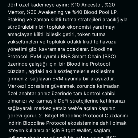
dört özel kademeye ayırır: %10 Ancestor, %20
Mentor, %30 Awakening ve %40 Blood Pool LP.
Staking ve zaman kilitli tutma stratejileri aracılığıyla
sürdürülebilir bir topluluk ekonomisi yaratmayı
amaçlayan kilitli bileşik getiri, token tutma
yükseltmeleri ve topluluk odaklı likidite havuzu
yönetimi gibi kavramlara odaklanır. Bloodline
Protocol, EVM uyumlu BNB Smart Chain (BSC)
üzerinde çalıştığı için, bir Bloodline Protocol
cüzdanı, ağdaki akıllı sözleşmelerle etkileşime
girmenizi sağlayan EVM uyumlu bir arayüzdür.
Merkezi borsalara güvenmek zorunda kalmadan
özel anahtarlarınız üzerinde tam kontrol sahibi
olmanızı ve karmaşık DeFi stratejilerine katılmanızı
sağlayarak merkeziyetsiz web'e açılan kapınız
görevi görür. 2. Bitget Bloodline Protocol Cüzdanını
İndirin Bloodline Protocol ekosistemine dahil olmak
isteyen kullanıcılar için Bitget Wallet, sağlam,
kullanıcı dostu ve güvenli bir ortam sunar. BSC