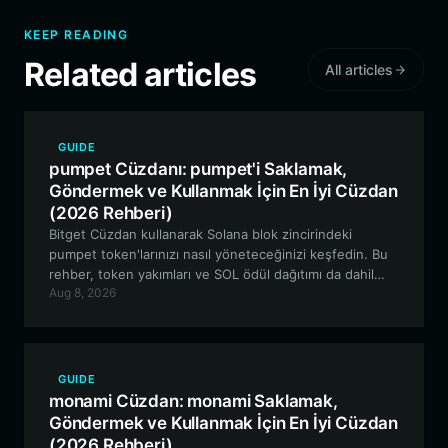
KEEP READING
Related articles
All articles
GUIDE
pumpet Cüzdanı: pumpet'i Saklamak,
Göndermek ve Kullanmak İçin En İyi Cüzdan
(2026 Rehberi)
Bitget Cüzdan kullanarak Solana blok zincirindeki
pumpet token'larınızı nasıl yöneteceğinizi keşfedin. Bu
rehber, token yakımları ve SOL ödül dağıtımı da dahil
Aug 8, 2026
olmak üzere pumpet ekosisteminin oyunlaştırılmış
özelliklerini inceleyerek, bu topluluk odaklı deneye
katılmak için ihtiyacınız olan araçlara sahip olmanızı
sağlar.
GUIDE
monami Cüzdan: monami Saklamak,
Göndermek ve Kullanmak İçin En İyi Cüzdan
(2026 Rehberi)