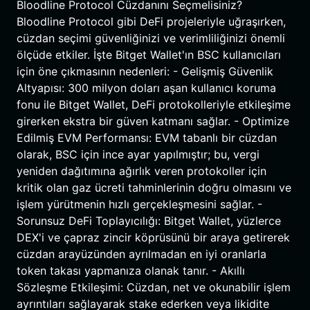
Bloodline Protocol Cüzdanını Seçmelisiniz?
Bloodline Protocol gibi DeFi projeleriyle uğraşırken,
cüzdan seçimi güvenliğinizi ve verimliliğinizi önemli
ölçüde etkiler. İşte Bitget Wallet'ın BSC kullanıcıları
için öne çıkmasının nedenleri: - Gelişmiş Güvenlik
Altyapısı: 300 milyon doları aşan kullanıcı koruma
fonu ile Bitget Wallet, DeFi protokolleriyle etkileşime
girerken ekstra bir güven katmanı sağlar. - Optimize
Edilmiş EVM Performansı: EVM tabanlı bir cüzdan
olarak, BSC için ince ayar yapılmıştır; bu, vergi
yeniden dağıtımına ağırlık veren protokoller için
kritik olan gaz ücreti tahminlerinin doğru olmasını ve
işlem yürütmenin hızlı gerçekleşmesini sağlar. -
Sorunsuz DeFi Toplayıcılığı: Bitget Wallet, yüzlerce
DEX'i ve çapraz zincir köprüsünü bir araya getirerek
cüzdan arayüzünden ayrılmadan en iyi oranlarla
token takası yapmanıza olanak tanır. - Akıllı
Sözleşme Etkileşimi: Cüzdan, net ve okunabilir işlem
ayrıntıları sağlayarak stake ederken veya likidite