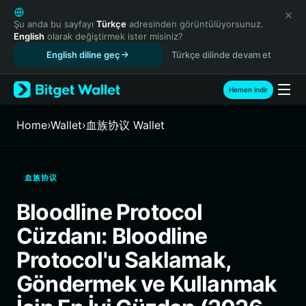
English
日本語
Şu anda bu sayfayı
Türkçe
adresinden görüntülüyorsunuz.
English
olarak değiştirmek ister misiniz?
Tiếng Việt
English diline geç
Türkçe dilinde devam et
Русский
Español (Latinoamérica)
Türkçe
Hemen indir
Italiano
Français
Home
›
Wallet
›
血族协议 Wallet
Deutsch
简体中文
繁體中文
血族协议
Português (Portugal)
Bahasa Indonesia
Bloodline Protocol
ภาษาไทย
Cüzdanı: Bloodline
हिन्दी
বাংলা
Protocol'u Saklamak,
Español
Göndermek ve Kullanmak
Português (Brasil)
Español (Argentina)