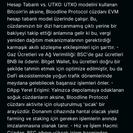
Hesap Tabanlı vs. UTXO: UTXO modelini kullanan
Bitcoin'in aksine, Bloodline Protocol cüzdanı EVM
hesap tabanlı model üzerinde çalışır. Bu,
cüzdanınızın bir dizi harcanmamış çıktı yerine bir
bakiyeyi takip ettiği anlamına gelir ki bu, vergi
yeniden dağıtım mekanizmalarının gerektirdiği
karmaşık akıllı sözleşme etkileşimleri için şarttır. -
Gaz Ücretleri ve Ağ Verimliliği: BSC'de gaz ücretleri
BNB ile ödenir. Bitget Wallet, bu ücretleri doğru bir
şekilde tahmin etmek için optimize edilmiştir, bu da
DeFi ekosisteminde yoğun trafik dönemlerinde
meydana gelebilecek başarısız işlemleri önler. -
DApp Yerel Erişimi: Yalnızca depolamaya odaklanan
soğuk cüzdanların aksine, Bloodline Protocol
cüzdanı aktivite için oluşturulmuş 'sıcak' bir
arayüzdür. Donanım cihazında hantal olacak yield
farming ve staking için gereken işlemlerin anında
imzalanmasına olanak tanır. - Hız ve İşlem Hacmi:
Cüzdan, BSC ağının yüksek işlem hacminden