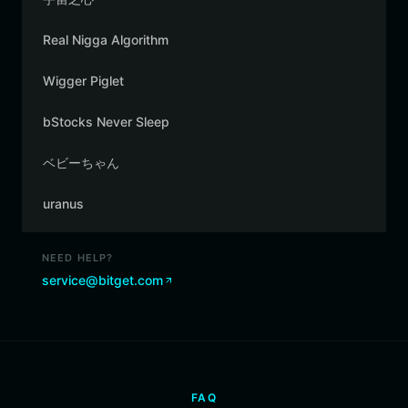
Real Nigga Algorithm
Wigger Piglet
bStocks Never Sleep
ベビーちゃん
uranus
NEED HELP?
service@bitget.com
FAQ