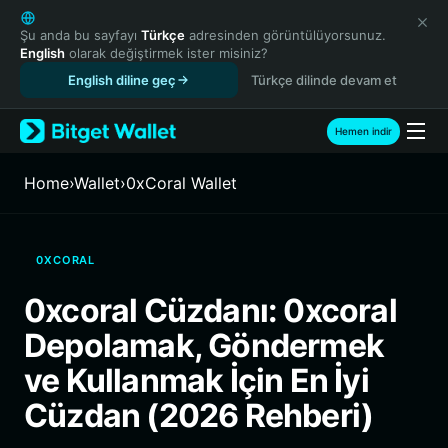
English
日本語
Şu anda bu sayfayı
Türkçe
adresinden görüntülüyorsunuz.
English
olarak değiştirmek ister misiniz?
Tiếng Việt
English diline geç
Türkçe dilinde devam et
Русский
Español (Latinoamérica)
Türkçe
Hemen indir
Italiano
Français
Home
›
Wallet
›
0xCoral Wallet
Deutsch
简体中文
繁體中文
0XCORAL
Português (Portugal)
Bahasa Indonesia
0xcoral Cüzdanı: 0xcoral
ภาษาไทย
Depolamak, Göndermek
हिन्दी
বাংলা
ve Kullanmak İçin En İyi
Español
Cüzdan (2026 Rehberi)
Português (Brasil)
Español (Argentina)