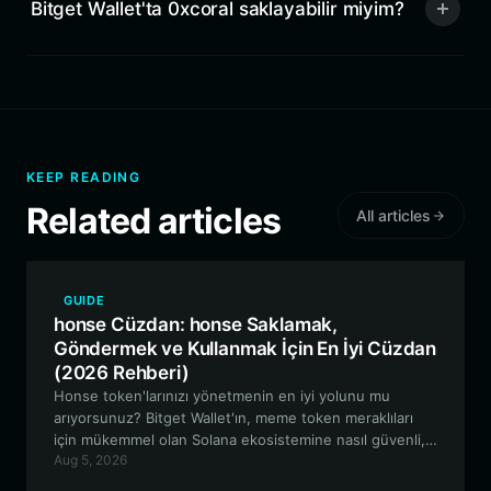
Bitget Wallet'ta 0xcoral saklayabilir miyim?
KEEP READING
Related articles
All articles
GUIDE
honse Cüzdan: honse Saklamak,
Göndermek ve Kullanmak İçin En İyi Cüzdan
(2026 Rehberi)
Honse token'larınızı yönetmenin en iyi yolunu mu
arıyorsunuz? Bitget Wallet'ın, meme token meraklıları
için mükemmel olan Solana ekosistemine nasıl güvenli,
Aug 5, 2026
yüksek performanslı ve kullanıcı dostu bir geçit
sağladığını keşfedin.