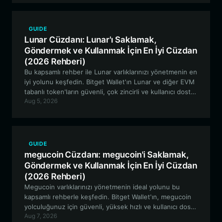
GUIDE
Lunar Cüzdanı: Lunar'ı Saklamak,
Göndermek ve Kullanmak İçin En İyi Cüzdan
(2026 Rehberi)
Bu kapsamlı rehber ile Lunar varlıklarınızı yönetmenin en
iyi yolunu keşfedin. Bitget Wallet'ın Lunar ve diğer EVM
tabanlı token'ların güvenli, çok zincirli ve kullanıcı dostu
Aug 5, 2026
yönetimi için neden en iyi tercih olduğunu inceliyoruz.
GUIDE
megucoin Cüzdanı: megucoin'i Saklamak,
Göndermek ve Kullanmak İçin En İyi Cüzdan
(2026 Rehberi)
Megucoin varlıklarınızı yönetmenin ideal yolunu bu
kapsamlı rehberle keşfedin. Bitget Wallet'ın, megucoin
yolculuğunuz için güvenli, yüksek hızlı ve kullanıcı dostu
Aug 7, 2026
özellikler sunarak neden Solana tabanlı meme coin'ler