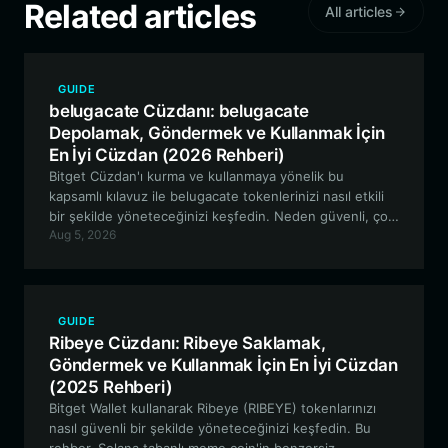
Related articles
All articles
GUIDE
belugacate Cüzdanı: belugacate
Depolamak, Göndermek ve Kullanmak İçin
En İyi Cüzdan (2026 Rehberi)
Bitget Cüzdan'ı kurma ve kullanmaya yönelik bu
kapsamlı kılavuz ile belugacate tokenlerinizi nasıl etkili
bir şekilde yöneteceğinizi keşfedin. Neden güvenli, çok
Aug 5, 2026
zincirli meme token yönetimi için en iyi tercih olduğunu
öğrenin.
GUIDE
Ribeye Cüzdanı: Ribeye Saklamak,
Göndermek ve Kullanmak İçin En İyi Cüzdan
(2025 Rehberi)
Bitget Wallet kullanarak Ribeye (RIBEYE) tokenlarınızı
nasıl güvenli bir şekilde yöneteceğinizi keşfedin. Bu