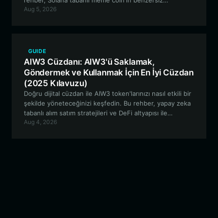
rehber, Solana tabanlı meme coin'in benzersiz
Aug 5, 2026
özelliklerini ve yüksek performanslı Solana ağındaki alım
satım deneyiminizi nasıl optimize edebileceğinizi
inceliyor.
GUIDE
AIW3 Cüzdanı: AIW3'ü Saklamak,
Göndermek ve Kullanmak İçin En İyi Cüzdan
(2025 Kılavuzu)
Doğru dijital cüzdan ile AIW3 token'larınızı nasıl etkili bir
şekilde yöneteceğinizi keşfedin. Bu rehber, yapay zeka
tabanlı alım satım stratejileri ve DeFi altyapısı ile
Aug 4, 2026
etkileşime geçmek için güvenli, EVM uyumlu bir cüzdan
kurma hakkında bilmeniz gereken her şeyi kapsar.