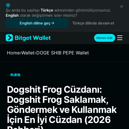
English
日本語
Şu anda bu sayfayı
Türkçe
adresinden görüntülüyorsunuz.
English
olarak değiştirmek ister misiniz?
Tiếng Việt
English diline geç
Türkçe dilinde devam et
Русский
Español (Latinoamérica)
Türkçe
Hemen indir
Italiano
Français
Home
›
Wallet
›
DOGE SHIB PEPE Wallet
Deutsch
简体中文
繁體中文
狗屎蛙
Português (Portugal)
Bahasa Indonesia
Dogshit Frog Cüzdanı:
ภาษาไทย
Dogshit Frog Saklamak,
हिन्दी
বাংলা
Göndermek ve Kullanmak
Español
İçin En İyi Cüzdan (2026
Português (Brasil)
Español (Argentina)