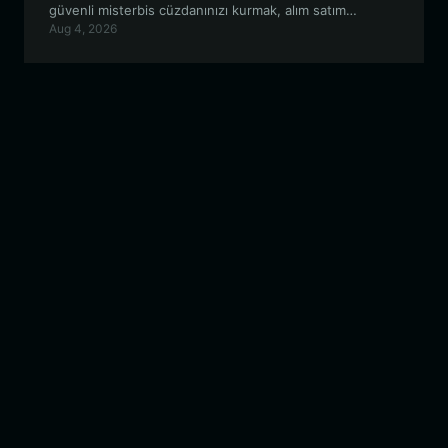
güvenli misterbis cüzdanınızı kurmak, alım satım
Aug 4, 2026
yapmak, topluluk yönetimine katılmak ve gelişen on-
chain hayran ekosistemine dahil olmak için bilmeniz
gereken her şeyi kapsamaktadır.