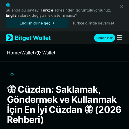
English
日本語
Şu anda bu sayfayı
Türkçe
adresinden görüntülüyorsunuz.
English
olarak değiştirmek ister misiniz?
Tiếng Việt
English diline geç
Türkçe dilinde devam et
Русский
Español (Latinoamérica)
Türkçe
Hemen indir
Italiano
Français
Home
›
Wallet
›
🦋 Wallet
Deutsch
简体中文
繁體中文
🦋
Português (Portugal)
Bahasa Indonesia
🦋 Cüzdan: Saklamak,
ภาษาไทย
Göndermek ve Kullanmak
हिन्दी
বাংলা
İçin En İyi Cüzdan 🦋 (2026
Español
Rehberi)
Português (Brasil)
Español (Argentina)