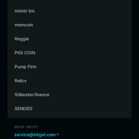
mister bis
memcoin
Reggie
PIGI COIN
Pump Firm
Relics
Stillwater.finance
SENDIES
NEED HELP?
service@bitget.com