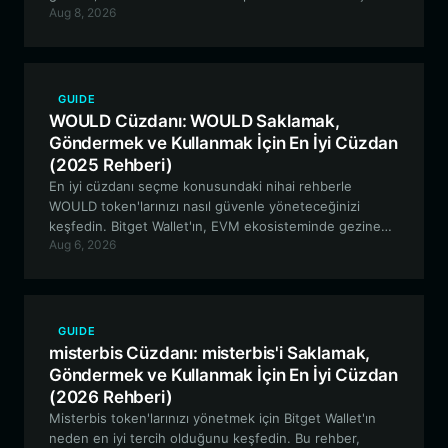
Aug 8, 2026
için neden en iyi tercih olduğunu keşfedin.
GUIDE
WOULD Cüzdanı: WOULD Saklamak,
Göndermek ve Kullanmak İçin En İyi Cüzdan
(2025 Rehberi)
En iyi cüzdanı seçme konusundaki nihai rehberle
WOULD token'larınızı nasıl güvenle yöneteceğinizi
keşfedin. Bitget Wallet'ın, EVM ekosisteminde gezinen
Aug 6, 2026
WOULD sahipleri için neden en iyi tercih olduğunu
öğrenin.
GUIDE
misterbis Cüzdanı: misterbis'i Saklamak,
Göndermek ve Kullanmak İçin En İyi Cüzdan
(2026 Rehberi)
Misterbis token'larınızı yönetmek için Bitget Wallet'ın
neden en iyi tercih olduğunu keşfedin. Bu rehber,