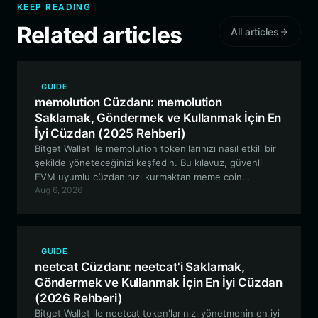
KEEP READING
Related articles
All articles
GUIDE
memolution Cüzdanı: memolution
Saklamak, Göndermek ve Kullanmak İçin En
İyi Cüzdan (2025 Rehberi)
Bitget Wallet ile memolution token'larınızı nasıl etkili bir
şekilde yöneteceğinizi keşfedin. Bu kılavuz, güvenli
EVM uyumlu cüzdanınızı kurmaktan meme coin
Aug 6, 2026
yolculuğunuz için gelişmiş ticaret disiplini araçlarından
yararlanmaya kadar her şeyi kapsamaktadır.
GUIDE
neetcat Cüzdanı: neetcat'i Saklamak,
Göndermek ve Kullanmak İçin En İyi Cüzdan
(2026 Rehberi)
Bitget Wallet ile neetcat token'larınızı yönetmenin en iyi