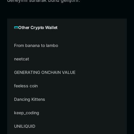
deneyimi sunarak bunu geliştirir.
Other Crypto Wallet
From banana to lambo
neetcat
GENERATING ONCHAIN VALUE
feeless coin
Dancing Kittens
keep_coding
UNILIQUID