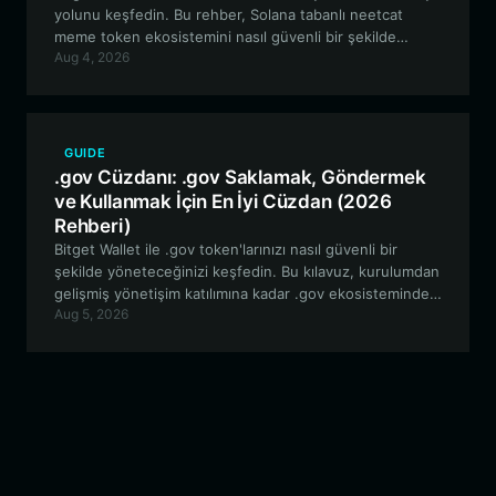
yolunu keşfedin. Bu rehber, Solana tabanlı neetcat
meme token ekosistemini nasıl güvenli bir şekilde
Aug 4, 2026
saklayacağınızı, alıp satacağınızı ve bu ekosistemle nasıl
etkileşime gireceğinizi incelemektedir.
GUIDE
.gov Cüzdanı: .gov Saklamak, Göndermek
ve Kullanmak İçin En İyi Cüzdan (2026
Rehberi)
Bitget Wallet ile .gov token'larınızı nasıl güvenli bir
şekilde yöneteceğinizi keşfedin. Bu kılavuz, kurulumdan
gelişmiş yönetişim katılımına kadar .gov ekosisteminde
Aug 5, 2026
gezinmek için bilmeniz gereken her şeyi kapsamaktadır.