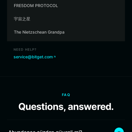
FRE5DOM PROTOCOL
宇宙之星
The Nietzschean Grandpa
NEED HELP?
service@bitget.com
FAQ
Questions, answered.