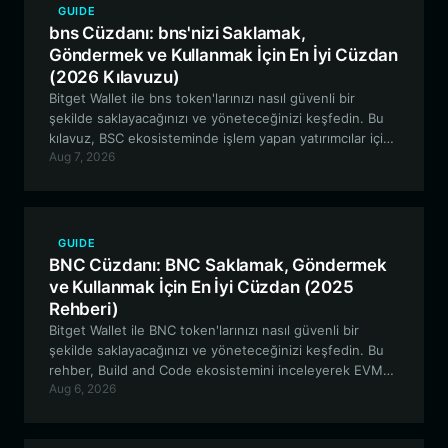
GUIDE
bns Cüzdanı: bns'nizi Saklamak,
Göndermek ve Kullanmak İçin En İyi Cüzdan
(2026 Kılavuzu)
Bitget Wallet ile bns token'larınızı nasıl güvenli bir
şekilde saklayacağınızı ve yöneteceğinizi keşfedin. Bu
kılavuz, BSC ekosisteminde işlem yapan yatırımcılar için
Aug 7, 2026
tasarlanmış bns cüzdanının kullanımına dair kapsamlı bir
genel bakış sunmaktadır.
GUIDE
BNC Cüzdanı: BNC Saklamak, Göndermek
ve Kullanmak İçin En İyi Cüzdan (2025
Rehberi)
Bitget Wallet ile BNC token'larınızı nasıl güvenli bir
şekilde saklayacağınızı ve yöneteceğinizi keşfedin. Bu
rehber, Build and Code ekosistemini inceleyerek EVM
Aug 6, 2026
tabanlı altyapı varlıkları için en iyi cüzdan özellikleri
hakkında uzman görüşleri sunuyor.