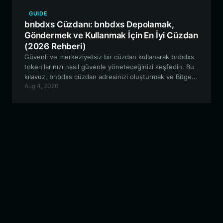
GUIDE
bnbdxs Cüzdanı: bnbdxs Depolamak,
Göndermek ve Kullanmak İçin En İyi Cüzdan
(2026 Rehberi)
Güvenli ve merkeziyetsiz bir cüzdan kullanarak bnbdxs
token'larınızı nasıl güvenle yöneteceğinizi keşfedin. Bu
kılavuz, bnbdxs cüzdan adresinizi oluşturmak ve Bitget
Aug 4, 2026
Wallet ile EVM ekosisteminde etkili bir şekilde gezinmek
için gereken temel adımları kapsamaktadır.