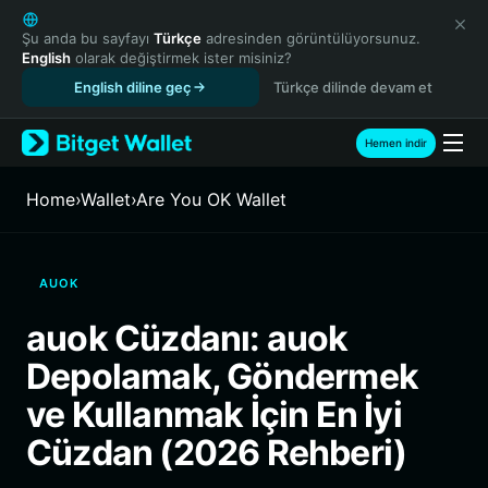
English
日本語
Şu anda bu sayfayı
Türkçe
adresinden görüntülüyorsunuz.
English
olarak değiştirmek ister misiniz?
Tiếng Việt
English diline geç
Türkçe dilinde devam et
Русский
Español (Latinoamérica)
Türkçe
Hemen indir
Italiano
Français
Home
›
Wallet
›
Are You OK Wallet
Deutsch
简体中文
繁體中文
AUOK
Português (Portugal)
Bahasa Indonesia
auok Cüzdanı: auok
ภาษาไทย
Depolamak, Göndermek
हिन्दी
বাংলা
ve Kullanmak İçin En İyi
Español
Cüzdan (2026 Rehberi)
Português (Brasil)
Español (Argentina)