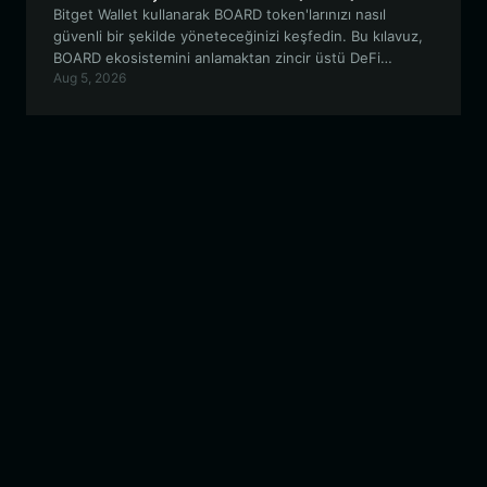
Bitget Wallet kullanarak BOARD token'larınızı nasıl
güvenli bir şekilde yöneteceğinizi keşfedin. Bu kılavuz,
BOARD ekosistemini anlamaktan zincir üstü DeFi
Aug 5, 2026
işlemlerini kolaylıkla gerçekleştirmeye kadar her şeyi
kapsar.