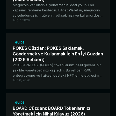
Megucoin varlıklarınızı yönetmenin ideal yolunu bu
kapsamlı rehberle keşfedin. Bitget Wallet'ın, megucoin
yolculuğunuz için güvenli, yüksek hızlı ve kullanıcı dostu
Aug 7, 2026
özellikler sunarak neden Solana tabanlı meme coin'ler
için en iyi seçenek olduğunu öğrenin.
GUIDE
POKES Cüzdan: POKES Saklamak,
Göndermek ve Kullanmak İçin En İyi Cüzdan
(2026 Rehberi)
POKESTRATEGY (POKES) token'larınızı nasıl güvenli bir
şekilde yöneteceğinizi keşfedin. Bu rehber, RWA
entegrasyonu ve fiziksel destekli NFT'ler ile etkileşime
Aug 6, 2026
geçmek için Solana blokzinciri üzerinde en iyi POKES
cüzdanının nasıl kurulacağını kapsamaktadır.
GUIDE
BOARD Cüzdanı: BOARD Tokenlarınızı
Yönetmek İçin Nihai Kılavuz (2026)