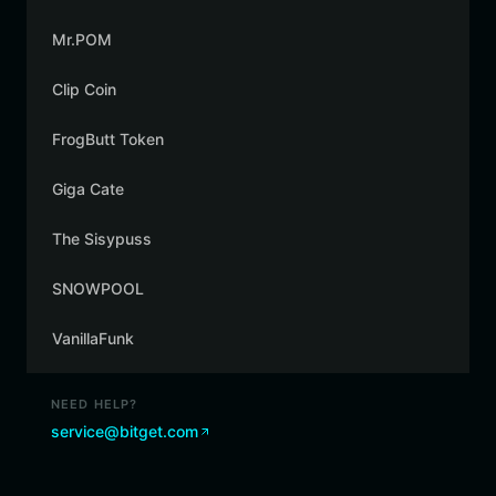
Mr.POM
Clip Coin
FrogButt Token
Giga Cate
The Sisypuss
SNOWPOOL
VanillaFunk
NEED HELP?
service@bitget.com