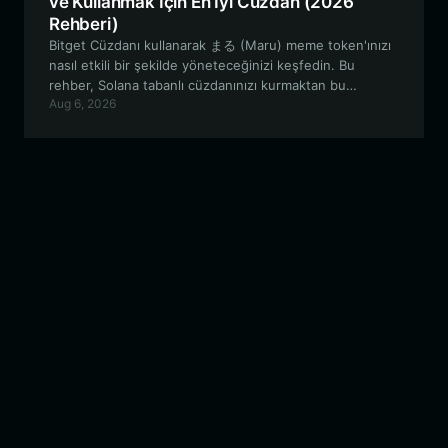
ve Kullanmak İçin En İyi Cüzdan (2026
Rehberi)
Bitget Cüzdanı kullanarak まる (Maru) meme token'ınızı
nasıl etkili bir şekilde yöneteceğinizi keşfedin. Bu
rehber, Solana tabanlı cüzdanınızı kurmaktan bu
Aug 6, 2026
deneysel PFP projesinin benzersiz özelliklerinden
yararlanmaya kadar her şeyi kapsamaktadır.