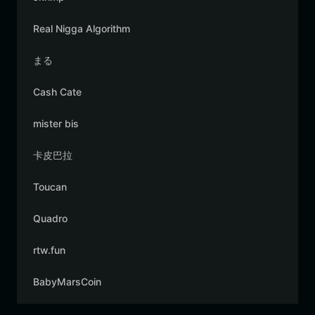
Real Nigga Algorithm
まる
Cash Cate
mister bis
卡皮巴拉
Toucan
Quadro
rtw.fun
BabyMarsCoin