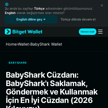
English
日本語
Şu anda bu sayfayı
Türkçe
adresinden görüntülüyorsunuz.
English
olarak değiştirmek ister misiniz?
Tiếng Việt
English diline geç
Türkçe dilinde devam et
Русский
Español (Latinoamérica)
Türkçe
Hemen indir
Italiano
Français
Home
›
Wallet
›
BabyShark Wallet
Deutsch
简体中文
繁體中文
BABYSHARK
Português (Portugal)
Bahasa Indonesia
BabyShark Cüzdanı:
ภาษาไทย
BabyShark'ı Saklamak,
हिन्दी
বাংলা
Göndermek ve Kullanmak
Español
İçin En İyi Cüzdan (2026
Português (Brasil)
Español (Argentina)