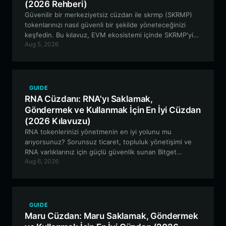
(2026 Rehberi)
Güvenilir bir merkeziyetsiz cüzdan ile skrmp (SKRMP)
tokenlarınızı nasıl güvenli bir şekilde yöneteceğinizi
keşfedin. Bu kılavuz, EVM ekosistemi içinde SKRMP'yi
Aug 5, 2026
kurma, saklama ve kullanma hakkında bilmeniz gereken
her şeyi kapsamaktadır.
GUIDE
RNA Cüzdanı: RNA'yı Saklamak,
Göndermek ve Kullanmak İçin En İyi Cüzdan
(2026 Kılavuzu)
RNA tokenlerinizi yönetmenin en iyi yolunu mu
arıyorsunuz? Sorunsuz ticaret, topluluk yönetişimi ve
RNA varlıklarınız için güçlü güvenlik sunan Bitget
Aug 6, 2026
Wallet'ın, Solana tabanlı meme varlıkları için neden bir
numaralı tercih olduğunu keşfedin.
GUIDE
Maru Cüzdan: Maru Saklamak, Göndermek