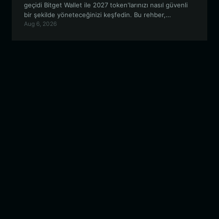
geçidi Bitget Wallet ile 2027 token'larınızı nasıl güvenli
bir şekilde yöneteceğinizi keşfedin. Bu rehber,
Aug 6, 2026
cüzdanınızı kurma, 2027 topluluk anlatısını yönlendirme
ve zincir üzerindeki deneyiminizi optimize etme
hakkında bilmeniz gereken her şeyi kapsar.