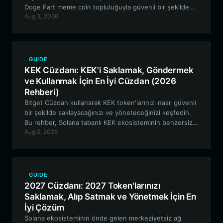
Doge Fart meme coin topluluğuyla güvenli bir şekilde
Aug 3, 2026
saklamanıza, ticaret yapmanıza ve etkileşim kurmanıza
nasıl olanak tanıdığını öğrenin.
GUIDE
KEK Cüzdanı: KEK'i Saklamak, Göndermek
ve Kullanmak İçin En İyi Cüzdan (2026
Rehberi)
Bitget Cüzdan kullanarak KEK token'larınızı nasıl güvenli
bir şekilde saklayacağınızı ve yöneteceğinizi keşfedin.
Bu rehber, Solana tabanlı KEK ekosisteminin benzersiz
Aug 2, 2026
özelliklerini ve Bitget'in neden memecoin meraklıları için
tercih edilen bir seçenek olduğunu incelemektedir.
GUIDE
2027 Cüzdanı: 2027 Token'larınızı
Saklamak, Alıp Satmak ve Yönetmek İçin En
İyi Çözüm
Solana ekosisteminin önde gelen merkeziyetsiz ağ