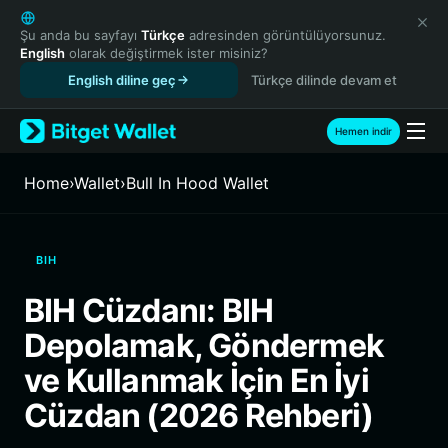
English
日本語
Şu anda bu sayfayı
Türkçe
adresinden görüntülüyorsunuz.
English
olarak değiştirmek ister misiniz?
Tiếng Việt
English diline geç
Türkçe dilinde devam et
Русский
Español (Latinoamérica)
Türkçe
Hemen indir
Italiano
Français
Home
›
Wallet
›
Bull In Hood Wallet
Deutsch
简体中文
繁體中文
BIH
Português (Portugal)
Bahasa Indonesia
BIH Cüzdanı: BIH
ภาษาไทย
Depolamak, Göndermek
हिन्दी
বাংলা
ve Kullanmak İçin En İyi
Español
Cüzdan (2026 Rehberi)
Português (Brasil)
Español (Argentina)