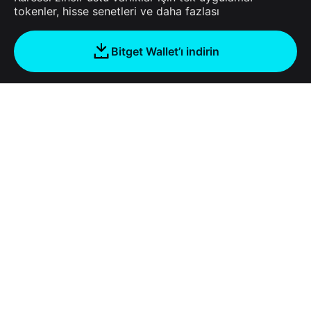
tokenler, hisse senetleri ve daha fazlası
Bitget Wallet’ı indirin
Şirket
Bitget Wallet Hakkında
Products
Blog
Crypto Card
Bitget Wallet X