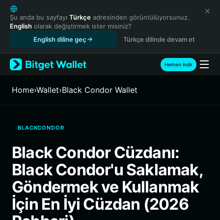
English
日本語
Şu anda bu sayfayı
Türkçe
adresinden görüntülüyorsunuz.
English
olarak değiştirmek ister misiniz?
Tiếng Việt
English diline geç
Türkçe dilinde devam et
Русский
Español (Latinoamérica)
Türkçe
Hemen indir
Italiano
Français
Home
›
Wallet
›
Black Condor Wallet
Deutsch
简体中文
繁體中文
BLACKCONDOR
Português (Portugal)
Bahasa Indonesia
Black Condor Cüzdanı:
ภาษาไทย
Black Condor'u Saklamak,
हिन्दी
বাংলা
Göndermek ve Kullanmak
Español
İçin En İyi Cüzdan (2026
Português (Brasil)
Español (Argentina)