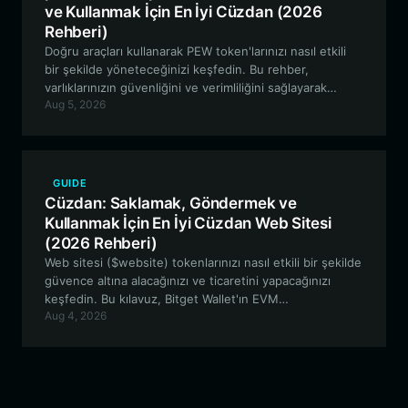
ve Kullanmak İçin En İyi Cüzdan (2026
Rehberi)
Doğru araçları kullanarak PEW token'larınızı nasıl etkili
bir şekilde yöneteceğinizi keşfedin. Bu rehber,
varlıklarınızın güvenliğini ve verimliliğini sağlayarak
Aug 5, 2026
Solana'daki PEW ekosistemiyle etkileşimde bulunmak
için Bitget Wallet'ın neden en iyi tercih olduğunu ele
almaktadır.
GUIDE
Cüzdan: Saklamak, Göndermek ve
Kullanmak İçin En İyi Cüzdan Web Sitesi
(2026 Rehberi)
Web sitesi ($website) tokenlarınızı nasıl etkili bir şekilde
güvence altına alacağınızı ve ticaretini yapacağınızı
keşfedin. Bu kılavuz, Bitget Wallet'ın EVM
Aug 4, 2026
ekosistemindeki bu deneysel Meme token'ını yönetmek
için neden en iyi seçenek olduğunu açıklamaktadır.