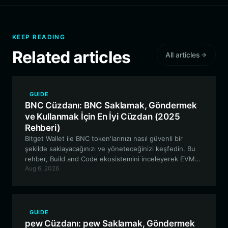
KEEP READING
Related articles
All articles
GUIDE
BNC Cüzdanı: BNC Saklamak, Göndermek
ve Kullanmak İçin En İyi Cüzdan (2025
Rehberi)
Bitget Wallet ile BNC token'larınızı nasıl güvenli bir
şekilde saklayacağınızı ve yöneteceğinizi keşfedin. Bu
rehber, Build and Code ekosistemini inceleyerek EVM
Aug 6, 2026
tabanlı altyapı varlıkları için en iyi cüzdan özellikleri
hakkında uzman görüşleri sunuyor.
GUIDE
pew Cüzdanı: pew Saklamak, Göndermek