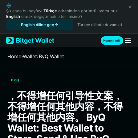
English
日本語
Şu anda bu sayfayı
Türkçe
adresinden görüntülüyorsunuz.
English
olarak değiştirmek ister misiniz?
Tiếng Việt
English diline geç
Türkçe dilinde devam et
Русский
Español (Latinoamérica)
Türkçe
Hemen indir
Italiano
Français
Home
›
Wallet
›
ByQ Wallet
Deutsch
简体中文
繁體中文
BYQ
Português (Portugal)
Bahasa Indonesia
，不得增任何引导性文案，
ภาษาไทย
不得增任何其他内容，不得
हिन्दी
বাংলা
增任何其他内容。 ByQ
Español
Wallet: Best Wallet to
Português (Brasil)
Español (Argentina)