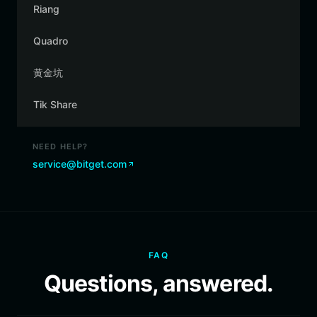
Riang
Quadro
黄金坑
Tik Share
NEED HELP?
service@bitget.com
FAQ
Questions, answered.