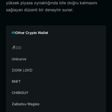
yüksek piyasa oynaklığında bile doğru kalmasını
sağlayan düzenli bir deneyim sunar.
Other Crypto Wallet
🪑👳🏾‍♂️
Unicurve
ᗪOᖇK ᒪOᖇᗪ
RNFT
CHIBIGUY
Zaibatsu Wagies