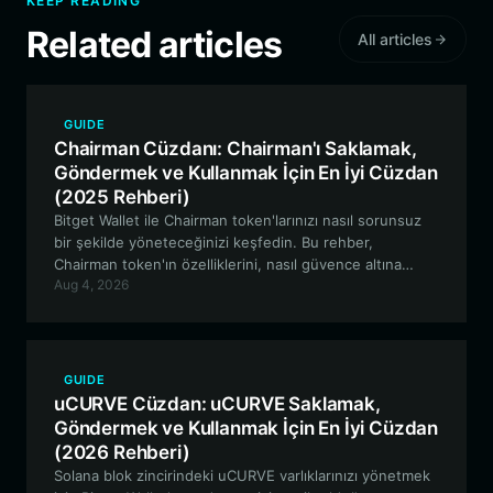
KEEP READING
Related articles
All articles
GUIDE
Chairman Cüzdanı: Chairman'ı Saklamak,
Göndermek ve Kullanmak İçin En İyi Cüzdan
(2025 Rehberi)
Bitget Wallet ile Chairman token'larınızı nasıl sorunsuz
bir şekilde yöneteceğinizi keşfedin. Bu rehber,
Chairman token'ın özelliklerini, nasıl güvence altına
Aug 4, 2026
alınacağını ve topluluk odaklı kripto yolculuğunuz için
merkeziyetsiz bir cüzdanın neden gerekli olduğunu
inceliyor.
GUIDE
uCURVE Cüzdan: uCURVE Saklamak,
Göndermek ve Kullanmak İçin En İyi Cüzdan
(2026 Rehberi)
Solana blok zincirindeki uCURVE varlıklarınızı yönetmek