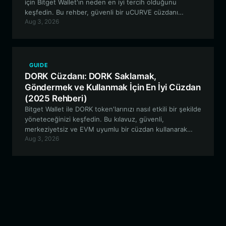
için Bitget Wallet'ın neden en iyi tercih olduğunu
keşfedin. Bu rehber, güvenli bir uCURVE cüzdanı
Aug 3, 2026
oluşturmak ve DeFi özelliklerinden etkili bir şekilde
yararlanmak hakkında bilmeniz gereken her şeyi kapsar.
GUIDE
DORK Cüzdanı: DORK Saklamak,
Göndermek ve Kullanmak İçin En İyi Cüzdan
(2025 Rehberi)
Bitget Wallet ile DORK token'larınızı nasıl etkili bir şekilde
yöneteceğinizi keşfedin. Bu kılavuz, güvenli,
merkeziyetsiz ve EVM uyumlu bir cüzdan kullanarak
Aug 3, 2026
DORK LORD ekosisteminde saklama, alım satım yapma
ve etkileşim kurmanın temellerini kapsamaktadır.