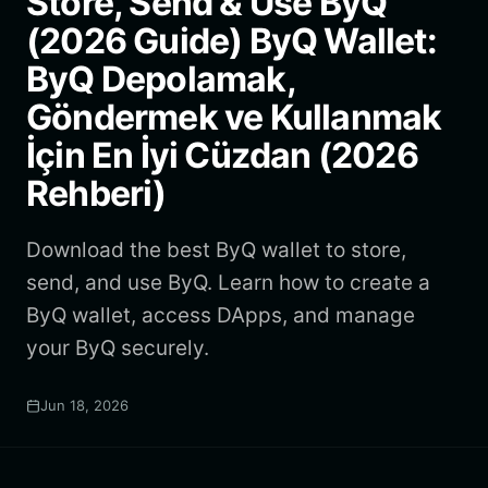
Store, Send & Use ByQ
(2026 Guide) ByQ Wallet:
ByQ Depolamak,
Göndermek ve Kullanmak
İçin En İyi Cüzdan (2026
Rehberi)
Download the best ByQ wallet to store,
send, and use ByQ. Learn how to create a
ByQ wallet, access DApps, and manage
your ByQ securely.
Jun 18, 2026