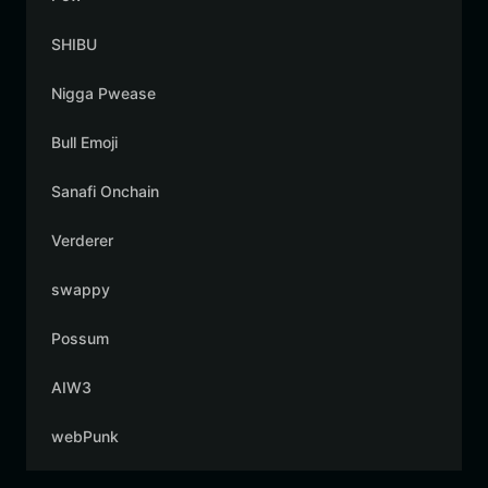
SHIBU
Nigga Pwease
Bull Emoji
Sanafi Onchain
Verderer
swappy
Possum
AIW3
webPunk