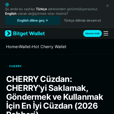
English
日本語
Şu anda bu sayfayı
Türkçe
adresinden görüntülüyorsunuz.
English
olarak değiştirmek ister misiniz?
Tiếng Việt
English diline geç
Türkçe dilinde devam et
Русский
Español (Latinoamérica)
Türkçe
Hemen indir
Italiano
Français
Home
›
Wallet
›
Hot Cherry Wallet
Deutsch
简体中文
繁體中文
CHERRY
Português (Portugal)
Bahasa Indonesia
CHERRY Cüzdan:
ภาษาไทย
CHERRY'yi Saklamak,
हिन्दी
বাংলা
Göndermek ve Kullanmak
Español
İçin En İyi Cüzdan (2026
Português (Brasil)
Español (Argentina)