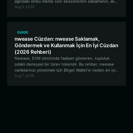
ağındaki shibu meme coin ekosistemini saklamanın, alıp
Aug 5, 2026
satmanın ve bu ekosistemle etkileşim kurmanın en iyi
yollarını keşfetmektedir.
GUIDE
nwease Cüzdan: nwease Saklamak,
Göndermek ve Kullanmak İçin En İyi Cüzdan
(2026 Rehberi)
Nwease, EVM zincirinde faaliyet gösteren, topluluk
odaklı deneysel bir türev tokendır. Bu rehber, nwease
varlıklarınızı yönetmek için Bitget Wallet'ın neden en iyi
Aug 7, 2026
seçenek olduğunu, güvenli saklama ve ekosistemiyle
kesintisiz etkileşim sunduğunu açıklamaktadır.