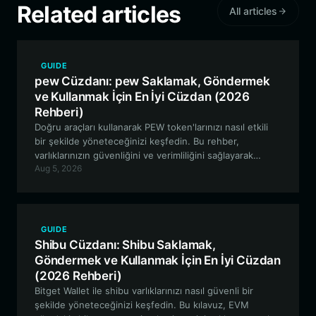
Related articles
All articles
GUIDE
pew Cüzdanı: pew Saklamak, Göndermek
ve Kullanmak İçin En İyi Cüzdan (2026
Rehberi)
Doğru araçları kullanarak PEW token'larınızı nasıl etkili
bir şekilde yöneteceğinizi keşfedin. Bu rehber,
varlıklarınızın güvenliğini ve verimliliğini sağlayarak
Aug 5, 2026
Solana'daki PEW ekosistemiyle etkileşimde bulunmak
için Bitget Wallet'ın neden en iyi tercih olduğunu ele
almaktadır.
GUIDE
Shibu Cüzdanı: Shibu Saklamak,
Göndermek ve Kullanmak İçin En İyi Cüzdan
(2026 Rehberi)
Bitget Wallet ile shibu varlıklarınızı nasıl güvenli bir
şekilde yöneteceğinizi keşfedin. Bu kılavuz, EVM