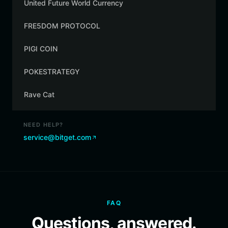
United Future World Currency
FRE5DOM PROTOCOL
PIGI COIN
POKESTRATEGY
Rave Cat
NEED HELP?
service@bitget.com
FAQ
Questions, answered.