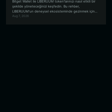
Bitget Wallet ile LIBERUUM token'larınızı nasıl etkili bir
şekilde yöneteceğinizi keşfedin. Bu rehber,
LIBERUUM'un deneysel ekosisteminde gezinmek için
Aug 7, 2026
güvenli, EVM uyumlu bir cüzdan kurmak hakkında
bilmeniz gereken her şeyi kapsar.