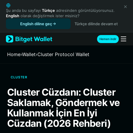
English
日本語
Şu anda bu sayfayı
Türkçe
adresinden görüntülüyorsunuz.
English
olarak değiştirmek ister misiniz?
Tiếng Việt
English diline geç
Türkçe dilinde devam et
Русский
Español (Latinoamérica)
Türkçe
Hemen indir
Italiano
Français
Home
›
Wallet
›
Cluster Protocol Wallet
Deutsch
简体中文
繁體中文
CLUSTER
Português (Portugal)
Bahasa Indonesia
Cluster Cüzdanı: Cluster
ภาษาไทย
Saklamak, Göndermek ve
हिन्दी
বাংলা
Kullanmak İçin En İyi
Español
Cüzdan (2026 Rehberi)
Português (Brasil)
Español (Argentina)