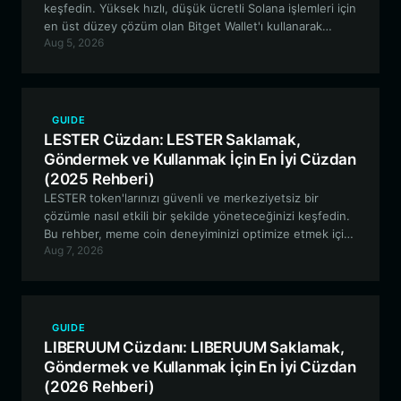
keşfedin. Yüksek hızlı, düşük ücretli Solana işlemleri için
en üst düzey çözüm olan Bitget Wallet'ı kullanarak
Aug 5, 2026
varlıklarınızı nasıl güvenli bir şekilde saklayacağınızı, alıp
satacağınızı ve yöneteceğinizi öğrenin.
GUIDE
LESTER Cüzdan: LESTER Saklamak,
Göndermek ve Kullanmak İçin En İyi Cüzdan
(2025 Rehberi)
LESTER token'larınızı güvenli ve merkeziyetsiz bir
çözümle nasıl etkili bir şekilde yöneteceğinizi keşfedin.
Bu rehber, meme coin deneyiminizi optimize etmek için
Aug 7, 2026
Solana blok zincirindeki en iyi LESTER cüzdanını nasıl
kullanacağınız konusunda size yol gösterir.
GUIDE
LIBERUUM Cüzdanı: LIBERUUM Saklamak,
Göndermek ve Kullanmak İçin En İyi Cüzdan
(2026 Rehberi)