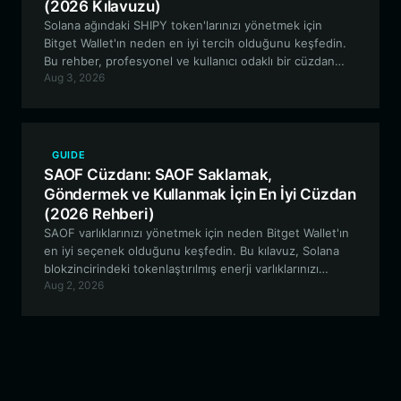
(2026 Kılavuzu)
Solana ağındaki SHIPY token'larınızı yönetmek için
Bitget Wallet'ın neden en iyi tercih olduğunu keşfedin.
Bu rehber, profesyonel ve kullanıcı odaklı bir cüzdan
Aug 3, 2026
kullanarak SHIPY meme ekosistemini nasıl güvenli bir
şekilde saklayacağınızı, ticaretini yapacağınızı ve bu
ekosistemle nasıl etkileşimde bulunacağınızı inceliyor.
GUIDE
SAOF Cüzdanı: SAOF Saklamak,
Göndermek ve Kullanmak İçin En İyi Cüzdan
(2026 Rehberi)
SAOF varlıklarınızı yönetmek için neden Bitget Wallet'ın
en iyi seçenek olduğunu keşfedin. Bu kılavuz, Solana
blokzincirindeki tokenlaştırılmış enerji varlıklarınızı
Aug 2, 2026
kullanıcı dostu, velayetsiz (non-custodial) bir arayüzle
nasıl güvence altına alacağınızı açıklamaktadır.