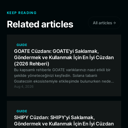
KEEP READING
Related articles
All articles
GUIDE
GOATE Cüzdanı: GOATE'yi Saklamak,
Göndermek ve Kullanmak İçin En İyi Cüzdan
(2026 Rehberi)
Bu kapsamlı rehberle GOATE varlıklarınızı nasıl etkili bir
şekilde yöneteceğinizi keşfedin. Solana tabanlı
Goatecoin ekosistemiyle etkileşimde bulunurken neden
Aug 4, 2026
Bitget Wallet'ın güvenlik ve kesintisiz performans
sağlayarak en iyi tercih olduğunu inceliyoruz.
GUIDE
SHIPY Cüzdan: SHIPY'yi Saklamak,
Göndermek ve Kullanmak İçin En İyi Cüzdan