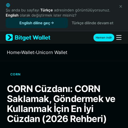
English
日本語
Şu anda bu sayfayı
Türkçe
adresinden görüntülüyorsunuz.
English
olarak değiştirmek ister misiniz?
Tiếng Việt
English diline geç
Türkçe dilinde devam et
Русский
Español (Latinoamérica)
Türkçe
Hemen indir
Italiano
Français
Home
›
Wallet
›
Unicorn Wallet
Deutsch
简体中文
繁體中文
CORN
Português (Portugal)
Bahasa Indonesia
CORN Cüzdanı: CORN
ภาษาไทย
Saklamak, Göndermek ve
हिन्दी
বাংলা
Kullanmak İçin En İyi
Español
Cüzdan (2026 Rehberi)
Português (Brasil)
Español (Argentina)