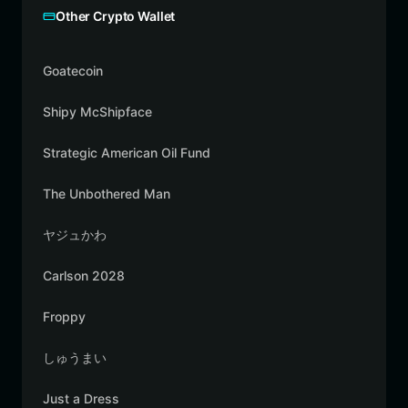
Other Crypto Wallet
Goatecoin
Shipy McShipface
Strategic American Oil Fund
The Unbothered Man
ヤジュかわ
Carlson 2028
Froppy
しゅうまい
Just a Dress