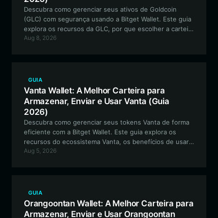
Descubra como gerenciar seus ativos de Goldcoin
(GLC) com segurança usando a Bitget Wallet. Este guia
explora os recursos da GLC, por que escolher a carteira
Aug 8, 2026
certa é importante e como começar com a melhor
carteira para o seu ouro digital.
GUIA
Vanta Wallet: A Melhor Carteira para
Armazenar, Enviar e Usar Vanta (Guia
2026)
Descubra como gerenciar seus tokens Vanta de forma
eficiente com a Bitget Wallet. Este guia explora os
recursos do ecossistema Vanta, os benefícios de usar
Aug 5, 2026
uma carteira segura compatível com EVM e como
começar a usar seus ativos digitais hoje mesmo.
GUIA
Orangoontan Wallet: A Melhor Carteira para
Armazenar, Enviar e Usar Orangoontan