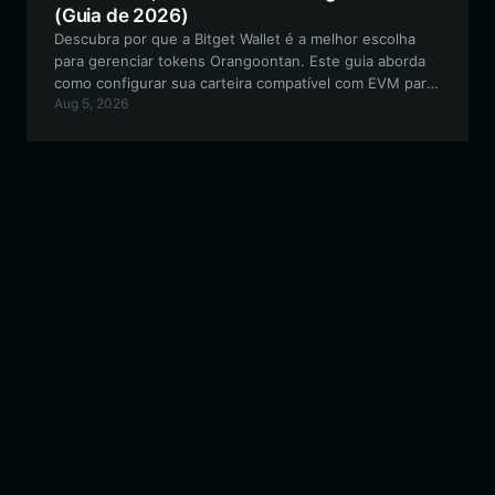
(Guia de 2026)
Descubra por que a Bitget Wallet é a melhor escolha
para gerenciar tokens Orangoontan. Este guia aborda
como configurar sua carteira compatível com EVM para
Aug 5, 2026
negociar, fazer staking e interagir com a comunidade
de memes Orangoontan de forma segura.