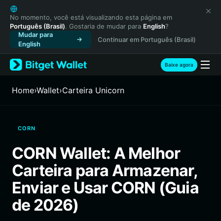
English
日本語
No momento, você está visualizando esta página em
Português (Brasil)
. Gostaria de mudar para
English
?
Tiếng Việt
Mudar para
Continuar em Português (Brasil)
Русский
English
Español (Latinoamérica)
Türkçe
Baixe agora
Italiano
Français
Home
›
Wallet
›
Carteira Unicorn
Deutsch
简体中文
繁體中文
CORN
Português (Portugal)
Bahasa Indonesia
CORN Wallet: A Melhor
ภาษาไทย
Carteira para Armazenar,
हिन्दी
বাংলা
Enviar e Usar CORN (Guia
Español
de 2026)
Português (Brasil)
Español (Argentina)