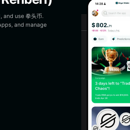
nd, and use 拳头币.
DApps, and manage