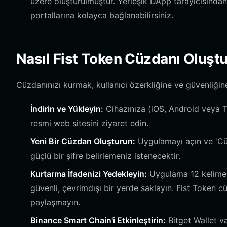
üzere oluşturulmuştur. Yerleşik DApp tarayıcısından 
portallarına kolayca bağlanabilirsiniz.
Nasıl Fist Token Cüzdanı Oluştu
Cüzdanınızı kurmak, kullanıcı özerkliğine ve güvenliğine
İndirin ve Yükleyin:
Cihazınıza (iOS, Android veya Ta
resmi web sitesini ziyaret edin.
Yeni Bir Cüzdan Oluşturun:
Uygulamayı açın ve 'Cü
güçlü bir şifre belirlemeniz istenecektir.
Kurtarma İfadenizi Yedekleyin:
Uygulama 12 kelimeli
güvenli, çevrimdışı bir yerde saklayın. Fist Token 
paylaşmayın.
Binance Smart Chain'i Etkinleştirin:
Bitget Wallet va