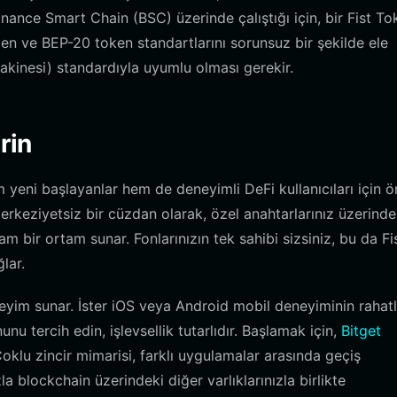
inance Smart Chain (BSC) üzerinde çalıştığı için, bir Fist To
nden ve BEP-20 token standartlarını sorunsuz bir şekilde ele
kinesi) standardıyla uyumlu olması gerekir.
rin
m yeni başlayanlar hem de deneyimli DeFi kullanıcıları için 
erkeziyetsiz bir cüzdan olarak, özel anahtarlarınız üzerind
m bir ortam sunar. Fonlarınızın tek sahibi sizsiniz, bu da Fi
lar.
eyim sunar. İster iOS veya Android mobil deneyiminin rahatlı
nu tercih edin, işlevsellik tutarlıdır. Başlamak için,
Bitget
Çoklu zincir mimarisi, farklı uygulamalar arasında geçiş
 blockchain üzerindeki diğer varlıklarınızla birlikte