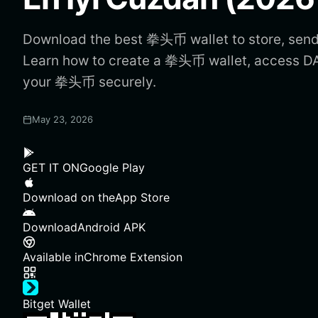
Download the best 拳头币 wallet to store, se
Learn how to create a 拳头币 wallet, access 
your 拳头币 securely.
May 23, 2026
GET IT ON
Google Play
Download on the
App Store
Download
Android APK
Available in
Chrome Extension
Bitget Wallet