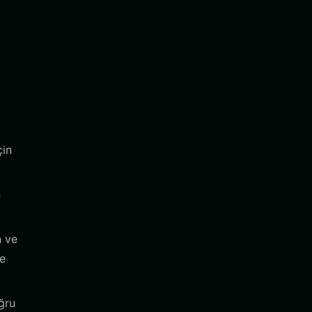
çin
n
n ve
le
oğru