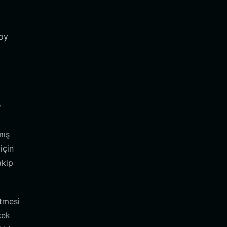
 oy
?
mış
için
akip
etmesi
çek