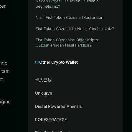
Neden Bitget Fist Token Cüzdanını
ken
Seçmelisiniz?
Nasıl Fist Token Cüzdanı Oluşturulur
Fist Token Cüzdanı ile Neler Yapabilirsiniz?
Fist Token Cüzdanları Diğer Kripto
Cüzdanlarından Nasıl Farklıdır?
Other Crypto Wallet
önde
e tam
st
卡皮巴拉
Unicurve
ğını,
Diesel Powered Animals
POKESTRATEGY