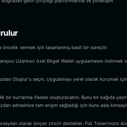
doğrudan getiri çiftçiliği platformlarına ve yönetişim
rulur
 öncelik vermek için tasarlanmış basit bir süreçtir:
rayıcı Uzantısı) özel Bitget Wallet uygulamasını indirmek i
zdan Oluştur'u seçin. Uygulamayı yerel olarak korumak içi
k bir kurtarma ifadesi oluşturacaktır. Bunu bir kağıda yazı
cüzdan adresinize tam erişim sağladığı için bunu asla kimsey
rsayılan olarak birçok zinciri destekler. Fist Token'ınızın d