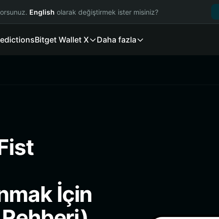
yorsunuz.
English
olarak değiştirmek ister misiniz?
edictions
Bitget Wallet X
Daha fazla
Fist
nmak İçin
 Rehberi)