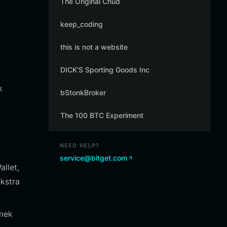
The Original Chud
keep_coding
this is not a website
DICK'S Sporting Goods Inc
k
bStonkBroker
The 100 BTC Experiment
NEED HELP?
service@bitget.com
allet,
ekstra
emek