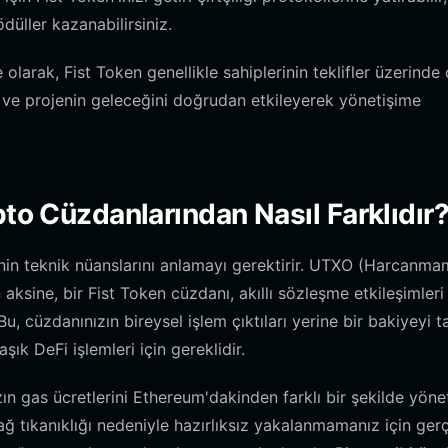
düller kazanabilirsiniz.
 olarak, Fist Token genellikle sahiplerinin teklifler üzerinde
k ve projenin geleceğini doğrudan etkileyerek yönetişime
pto Cüzdanlarından Nasıl Farklıdır
in teknik nüanslarını anlamayı gerektirir. UTXO (Harcanma
aksine, bir Fist Token cüzdanı, akıllı sözleşme etkileşimleri 
, cüzdanınızın bireysel işlem çıktıları yerine bir bakiyeyi t
şık DeFi işlemleri için gereklidir.
ın gas ücretlerini Ethereum'dakinden farklı bir şekilde yön
 ağ tıkanıklığı nedeniyle hazırlıksız yakalanmamanız için ger