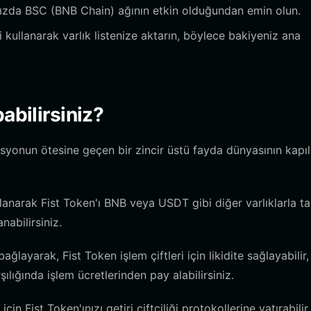
ınızda BSC (BNB Chain) ağının etkin olduğundan emin olun.
 kullanarak varlık listenize aktarın, böylece bakiyeniz ana
abilirsiniz?
syonun ötesine geçen bir zincir üstü fayda dünyasının kapıl
llanarak Fist Token'ı BNB veya USDT gibi diğer varlıklarla t
nabilirsiniz.
layarak, Fist Token işlem çiftleri için likidite sağlayabilir,
ılığında işlem ücretlerinden pay alabilirsiniz.
için Fist Token'ınızı getiri çiftçiliği protokollerine yatırabilir,