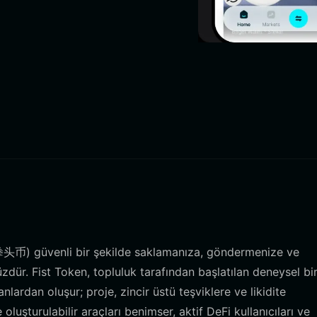
(拳头币) güvenli bir şekilde saklamanıza, göndermenize ve
üzdür. Fist Token, topluluk tarafından başlatılan deneysel b
nlardan oluşur; proje, zincir üstü teşviklere ve likidite
oluşturulabilir araçları benimser, aktif DeFi kullanıcıları ve