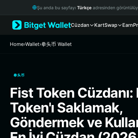
English
Şu anda bu sayfayı
Türkçe
adresinden görüntülü
日本語
Tiếng Việt
Cüzdan
Kart
Swap
Earn
Pr
Русский
Español (Latinoamérica)
Türkçe
Home
›
Wallet
›
拳头币 Wallet
Italiano
Français
Deutsch
简体中文
拳头币
繁體中文
Português (Portugal)
Fist Token Cüzdanı: 
Bahasa Indonesia
ภาษาไทย
Token'ı Saklamak,
हिन्दी
বাংলা
Göndermek ve Kulla
Español
Português (Brasil)
En İyi Cüzdan (2026
Español (Argentina)