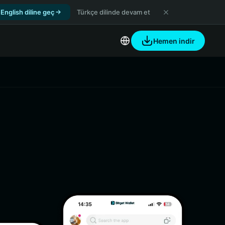
English diline geç
Türkçe dilinde devam et
Hemen indir