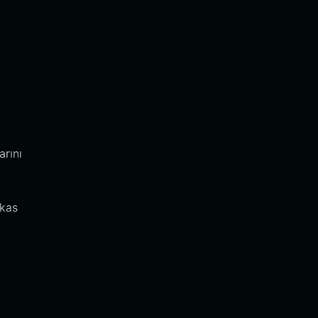
arını
akas