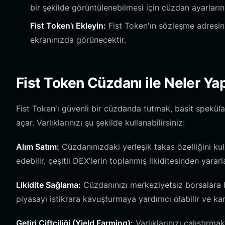
bir şekilde görüntülenebilmesi için cüzdan ayarlar
Fist Token'ı Ekleyin:
Fist Token'ın sözleşme adresini
ekranınızda görünecektir.
Fist Token Cüzdanı ile Neler Yap
Fist Token'ı güvenli bir cüzdanda tutmak, basit speküla
açar. Varlıklarınızı şu şekilde kullanabilirsiniz:
Alım Satım:
Cüzdanınızdaki yerleşik takas özelliğini ku
edebilir, çeşitli DEX'lerin toplanmış likiditesinden yararla
Likidite Sağlama:
Cüzdanınızı merkeziyetsiz borsalara bağ
piyasayı istikrara kavuşturmaya yardımcı olabilir ve karş
Getiri Çiftçiliği (Yield Farming):
Varlıklarınızı çalıştırmak 