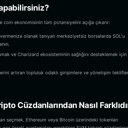
apabilirsiniz?
coin ekonomisinin tüm potansiyelini açığa çıkarır:
 vermenize olanak tanıyan merkeziyetsiz borsalarda SOL'u
anın.
mak ve Charizard ekosisteminin sağlığını desteklemek için
rini artıran topluluk odaklı girişimlere ve yönetişim teklifle
ripto Cüzdanlarından Nasıl Farklıdı
dan seçmek, Ethereum veya Bitcoin üzerindeki tokenları
k gas ücreti ayarlamaları gerektiren EVM tabanlı cüzdanları