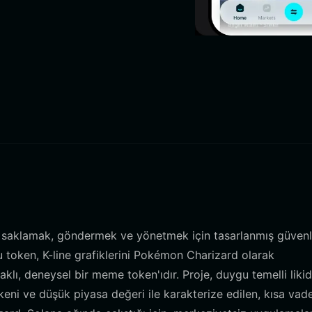
ı saklamak, göndermek ve yönetmek için tasarlanmış güvenli
bu token, K-line grafiklerini Pokémon Charizard olarak
daklı, deneysel bir meme token'ıdır. Proje, duygu temelli likid
ni ve düşük piyasa değeri ile karakterize edilen, kısa vade