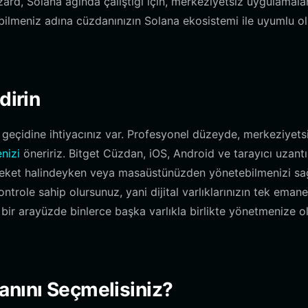
rizard, Solana ağında çalıştığı için, merkeziyetsiz uygulamala
rebilmeniz adına cüzdanınızın Solana ekosistemi ile uyumlu o
dirin
geçidine ihtiyacınız var. Profesyonel düzeyde, merkeziyetsi
nizi
öneririz. Bitget Cüzdan, iOS, Android ve tarayıcı uzantıl
hareket halindeyken veya masaüstünüzden yönetebilmenizi sağ
trole sahip olursunuz, yani dijital varlıklarınızın tek emane
el bir arayüzde binlerce başka varlıkla birlikte yönetmenize 
anını Seçmelisiniz?