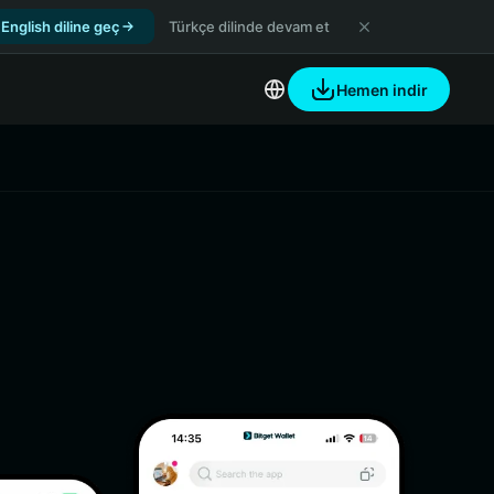
English diline geç
Türkçe dilinde devam et
Hemen indir