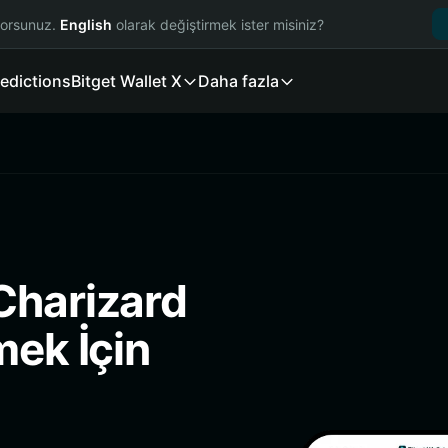
yorsunuz.
English
olarak değiştirmek ister misiniz?
edictions
Bitget Wallet X
Daha fazla
Charizard
mek İçin
)