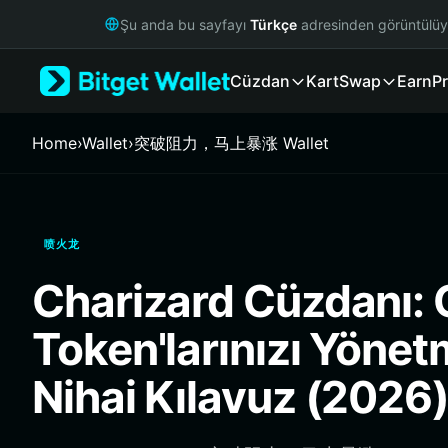
English
Şu anda bu sayfayı
Türkçe
adresinden görüntülü
日本語
Tiếng Việt
Cüzdan
Kart
Swap
Earn
Pr
Русский
Español (Latinoamérica)
Türkçe
Home
›
Wallet
›
突破阻力，马上暴涨 Wallet
Italiano
Français
Deutsch
简体中文
喷火龙
繁體中文
Português (Portugal)
Charizard Cüzdanı: 
Bahasa Indonesia
ภาษาไทย
Token'larınızı Yönet
हिन्दी
বাংলা
Nihai Kılavuz (2026
Español
Português (Brasil)
Español (Argentina)