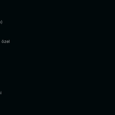
ı)
 özel
i