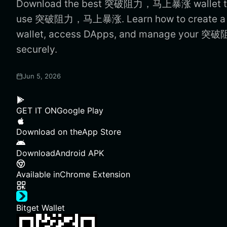
Download the best 突破阻力，马上暴涨 wallet to s
use 突破阻力，马上暴涨. Learn how to crea
wallet, access DApps, and manage you
securely.
Jun 5, 2026
GET IT ON
Google Play
Download on the
App Store
Download
Android APK
Available in
Chrome Extension
Bitget Wallet