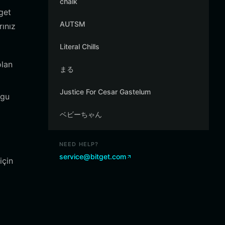
chalk
get
AUTSM
rınız
Literal Chills
olan
まる
Justice For Cesar Gastelum
ygu
ベビーちゃん
NEED HELP?
service@bitget.com
için