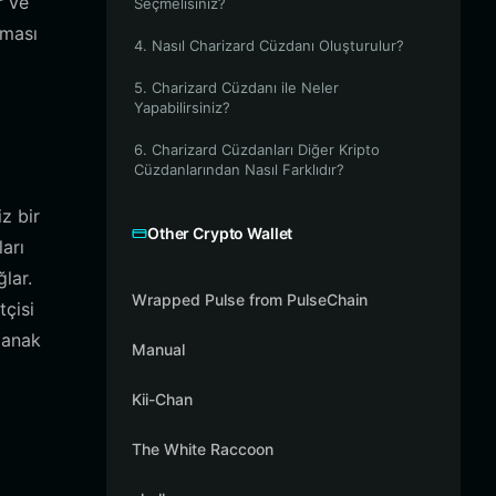
r ve
Seçmelisiniz?
lması
4. Nasıl Charizard Cüzdanı Oluşturulur?
5. Charizard Cüzdanı ile Neler
Yapabilirsiniz?
6. Charizard Cüzdanları Diğer Kripto
Cüzdanlarından Nasıl Farklıdır?
z bir
Other Crypto Wallet
arı
lar.
Wrapped Pulse from PulseChain
tçisi
olanak
Manual
Kii-Chan
The White Raccoon