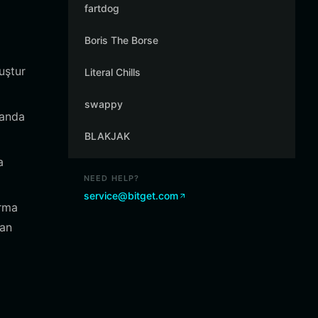
fartdog
Boris The Borse
uştur
Literal Chills
swappy
landa
BLAKJAK
a
NEED HELP?
service@bitget.com
ırma
dan