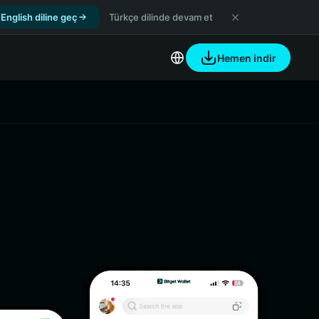
English diline geç
Türkçe dilinde devam et
Hemen indir