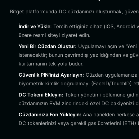
Bitget platformunda DC cüzdanınızı oluşturmak, güvenliğ
İndir ve Yükle:
Tercih ettiğiniz cihaz (iOS, Android 
üzere resmi siteyi ziyaret edin.
Yeni Bir Cüzdan Oluştur:
Uygulamayı açın ve 'Yeni 
istenecektir; bunun çevrimdışı yazıldığından ve güv
kurtarmanın tek yolu budur.
Güvenlik PIN'inizi Ayarlayın:
Cüzdan uygulamanıza ye
biyometrik kimlik doğrulamayı (FaceID/TouchID) etki
DC Tokeni Ekleyin:
Token yönetimi bölümüne gidin, 
cüzdanınızın EVM zincirindeki özel DC bakiyenizi do
Cüzdanınıza Fon Yükleyin:
Ana panelden herkese açı
DC tokenlerinizi veya gerekli gas ücretlerini (ETH)