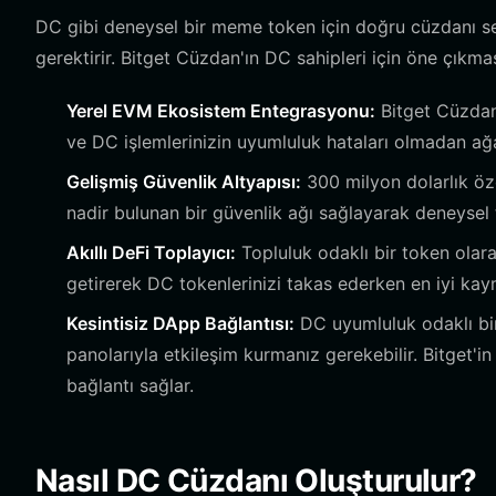
DC gibi deneysel bir meme token için doğru cüzdanı s
gerektirir. Bitget Cüzdan'ın DC sahipleri için öne çıkmas
Yerel EVM Ekosistem Entegrasyonu:
Bitget Cüzdan
ve DC işlemlerinizin uyumluluk hataları olmadan ağa 
Gelişmiş Güvenlik Altyapısı:
300 milyon dolarlık öz
nadir bulunan bir güvenlik ağı sağlayarak deneysel to
Akıllı DeFi Toplayıcı:
Topluluk odaklı bir token olara
getirerek DC tokenlerinizi takas ederken en iyi kay
Kesintisiz DApp Bağlantısı:
DC uyumluluk odaklı bir
panolarıyla etkileşim kurmanız gerekebilir. Bitget'i
bağlantı sağlar.
Nasıl DC Cüzdanı Oluşturulur?