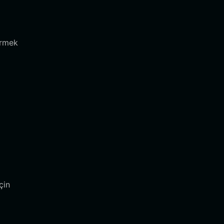
irmek
çin