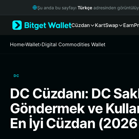
English
Şu anda bu sayfayı
Türkçe
adresinden görüntülü
日本語
Tiếng Việt
Cüzdan
Kart
Swap
Earn
Pr
Русский
Español (Latinoamérica)
Türkçe
Home
›
Wallet
›
Digital Commodities Wallet
Italiano
Français
Deutsch
简体中文
DC
繁體中文
Português (Portugal)
DC Cüzdanı: DC Sak
Bahasa Indonesia
ภาษาไทย
Göndermek ve Kulla
हिन्दी
বাংলা
En İyi Cüzdan (2026
Español
Português (Brasil)
Español (Argentina)