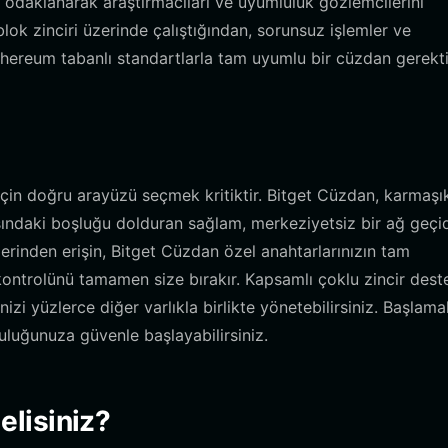
e odaklanarak araştırmacıları ve uyumluluk gözlemcilerini
k zinciri üzerinde çalıştığından, sorunsuz işlemler ve
hereum tabanlı standartlarla tam uyumlu bir cüzdan gerektir
için doğru arayüzü seçmek kritiktir. Bitget Cüzdan, karmaşı
rasındaki boşluğu dolduran sağlam, merkeziyetsiz bir ağ geçi
üzerinden erişin, Bitget Cüzdan özel anahtarlarınızın tam
 kontrolünü tamamen size bırakır. Kapsamlı çoklu zincir dest
i yüzlerce diğer varlıkla birlikte yönetebilirsiniz. Başlama
uğunuza güvenle başlayabilirsiniz.
lisiniz?