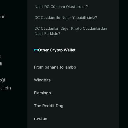
Nasıl DC Cüzdanı Oluşturulur?
ir.
DC Cüzdanı ile Neler Yapabilirsiniz?
DC Cüzdanları Diğer Kripto Cüzdanlardan
Nasıl Farklıdır?
Other Crypto Wallet
k
di
From banana to lambo
eği
Wingbits
k için
Flamingo
The Reddit Dog
rtw.fun