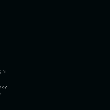
ğini
e oy
e