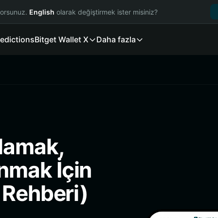
yorsunuz.
English
olarak değiştirmek ister misiniz?
edictions
Bitget Wallet X
Daha fazla
lamak,
nmak İçin
 Rehberi)