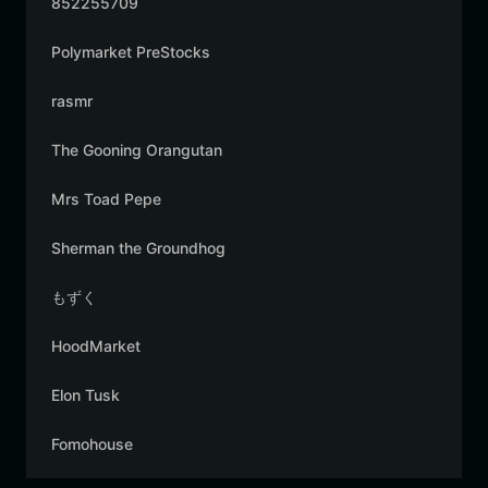
852255709
Polymarket PreStocks
rasmr
The Gooning Orangutan
Mrs Toad Pepe
Sherman the Groundhog
もずく
HoodMarket
Elon Tusk
Fomohouse