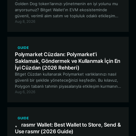
Golden Dog token'larınızı yönetmenin en iyi yolunu mu
arıyorsunuz? Bitget Wallet'ın EVM ekosisteminde
güvenli, verimli alım satım ve topluluk odaklı etkileşim
Aug 8, 2026
için neden en iyi tercih olduğunu keşfedin.
GUIDE
Polymarket Cüzdanı: Polymarket'i
Saklamak, Göndermek ve Kullanmak İçin En
İyi Cüzdan (2026 Rehberi)
Bitget Cüzdan kullanarak Polymarket varlıklarınızı nasıl
güvenli bir şekilde yöneteceğinizi keşfedin. Bu kılavuz,
Polygon tabanlı tahmin piyasalarıyla etkileşim kurmanın
Aug 6, 2026
en iyi yollarını inceleyerek her işlem için şeffaflık ve
verimlilik sağlar.
GUIDE
。 rasmr Wallet: Best Wallet to Store, Send &
Use rasmr (2026 Guide)