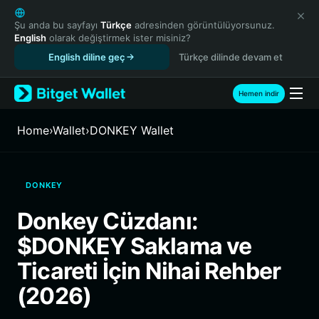
English
日本語
Şu anda bu sayfayı
Türkçe
adresinden görüntülüyorsunuz.
English
olarak değiştirmek ister misiniz?
Tiếng Việt
English diline geç
Türkçe dilinde devam et
Русский
Español (Latinoamérica)
Türkçe
Hemen indir
Italiano
Français
Home
›
Wallet
›
DONKEY Wallet
Deutsch
简体中文
繁體中文
DONKEY
Português (Portugal)
Bahasa Indonesia
Donkey Cüzdanı:
ภาษาไทย
$DONKEY Saklama ve
हिन्दी
বাংলা
Ticareti İçin Nihai Rehber
Español
(2026)
Português (Brasil)
Español (Argentina)