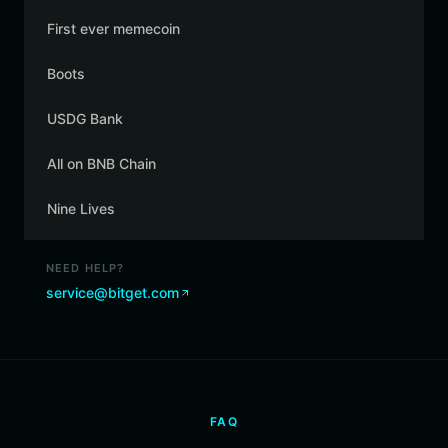
First ever memecoin
Boots
USDG Bank
All on BNB Chain
Nine Lives
NEED HELP?
service@bitget.com
FAQ