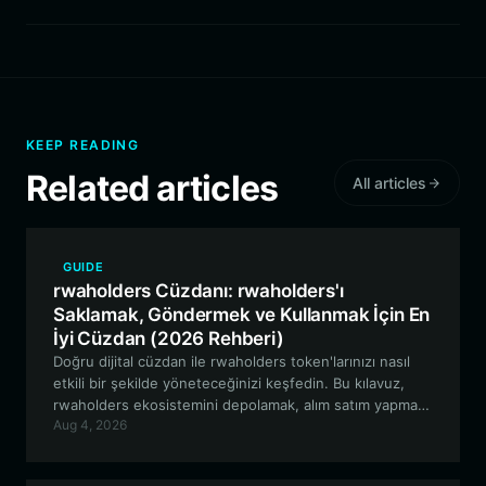
KEEP READING
Related articles
All articles
GUIDE
rwaholders Cüzdanı: rwaholders'ı
Saklamak, Göndermek ve Kullanmak İçin En
İyi Cüzdan (2026 Rehberi)
Doğru dijital cüzdan ile rwaholders token'larınızı nasıl
etkili bir şekilde yöneteceğinizi keşfedin. Bu kılavuz,
rwaholders ekosistemini depolamak, alım satım yapmak
Aug 4, 2026
ve bu ekosistemle etkileşime geçmek için neden Bitget
Wallet'ın en iyi seçenek olduğunu ele alarak, RWA
anlatısını keşfederken güvende kalmanızı sağlar.