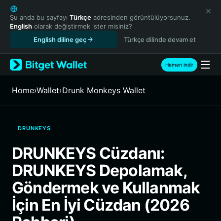
English
日本語
Şu anda bu sayfayı
Türkçe
adresinden görüntülüyorsunuz.
English
olarak değiştirmek ister misiniz?
Tiếng Việt
English diline geç
Türkçe dilinde devam et
Русский
Español (Latinoamérica)
Türkçe
Hemen indir
Italiano
Français
Home
›
Wallet
›
Drunk Monkeys Wallet
Deutsch
简体中文
繁體中文
DRUNKEYS
Português (Portugal)
Bahasa Indonesia
DRUNKEYS Cüzdanı:
ภาษาไทย
DRUNKEYS Depolamak,
हिन्दी
বাংলা
Göndermek ve Kullanmak
Español
İçin En İyi Cüzdan (2026
Português (Brasil)
Español (Argentina)