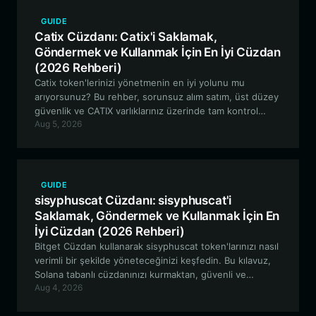
GUIDE
Catix Cüzdanı: Catix'i Saklamak,
Göndermek ve Kullanmak İçin En İyi Cüzdan
(2026 Rehberi)
Catix token'lerinizi yönetmenin en iyi yolunu mu
arıyorsunuz? Bu rehber, sorunsuz alım satım, üst düzey
güvenlik ve CATIX varlıklarınız üzerinde tam kontrol
Aug 5, 2026
sunan Bitget Wallet'ın neden Solana tabanlı
memecoin'ler için en iyi tercih olduğunu inceliyor.
GUIDE
sisyphuscat Cüzdanı: sisyphuscat'i
Saklamak, Göndermek ve Kullanmak İçin En
İyi Cüzdan (2026 Rehberi)
Bitget Cüzdan kullanarak sisyphuscat token'larınızı nasıl
verimli bir şekilde yöneteceğinizi keşfedin. Bu kılavuz,
Solana tabanlı cüzdanınızı kurmaktan, güvenli ve
Aug 4, 2026
sorunsuz meme coin etkileşimi için sisyphuscat
ekosisteminin benzersiz özelliklerinden yararlanmaya