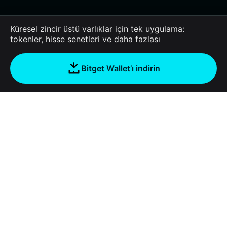
Küresel zincir üstü varlıklar için tek uygulama:
tokenler, hisse senetleri ve daha fazlası
Bitget Wallet’ı indirin
Şirket
Bitget Wallet Hakkında
Products