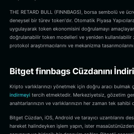
THE RETARD BULL (FINNBAGS), borsa sembolü ve ücret ya
deneysel bir türev token'dır. Otomatik Piyasa Yapıcıla
uygulayarak token ekonomisini doğrulamayı amaçlayan ar
doğrulanabilir token modelleri ve yeniden kullanılabilir z
protokol araştırmacılarını ve mekanizma tasarımcıların
Bitget finnbags Cüzdanını İndir
Kripto varlıklarınızı yönetmek için doğru aracı bulmak 
indirmeyi
tercih etmektedir. Merkeziyetsiz, gözetim ger
anahtarlarınızın ve varlıklarınızın her zaman tek sahibi 
Bitget Cüzdan, iOS, Android ve tarayıcı uzantılarını des
hareket halindeyken işlem yapın, ister masaüstünüzden zi