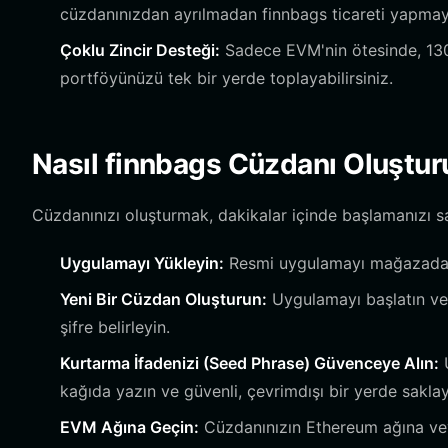
cüzdanınızdan ayrılmadan finnbags ticareti yapmayı 
Çoklu Zincir Desteği:
Sadece EVM'nin ötesinde, 130'd
portföyünüzü tek bir yerde toplayabilirsiniz.
Nasıl finnbags Cüzdanı Oluştur
Cüzdanınızı oluşturmak, dakikalar içinde başlamanızı sağ
Uygulamayı Yükleyin:
Resmi uygulamayı mağazadan 
Yeni Bir Cüzdan Oluşturun:
Uygulamayı başlatın ve '
şifre belirleyin.
Kurtarma İfadenizi (Seed Phrase) Güvenceye Alın:
U
kağıda yazın ve güvenli, çevrimdışı bir yerde sakla
EVM Ağına Geçin:
Cüzdanınızın Ethereum ağına veya