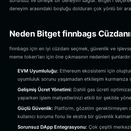
sorunsuz ve birleşik bir deneyim sağlar. Bitget'i seçerek
deneyim arasındaki boşluğu dolduran çok yönlü bir ara
Neden Bitget finnbags Cüzdanı
finnbags için en iyi cüzdanı seçmek, güvenlik ve işlevse
meme token'ları için öne çıkmasının nedenleri şunlardır
EVM Uyumluluğu:
Ethereum ekosistemi için oluştur
uyumluluk sorunu yaşamadan etkileşim kurmanıza ol
Gelişmiş Ücret Yönetimi:
Dahili gas ücreti optimizas
yaparken işlem maliyetlerinizi etkili bir şekilde yönet
Güçlü Güvenlik:
Platform, gözetim gerektirmeyen de
kullanıcı koruma fonu ile ekstra bir güvenlik katman
Sorunsuz DApp Entegrasyonu:
Çok çeşitli merkezi