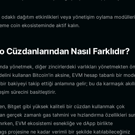
odaklı dağıtım etkinlikleri veya yönetişim oylama modüller
eme coin ekosisteminde aktif kalın.
o Cüzdanlarından Nasıl Farklıdır?
nda yönetmek, diğer zincirlerdeki varlıkları yönetmekten ö
elini kullanan Bitcoin'in aksine, EVM hesap tabanlı bir mod
e bir bakiyeyi takip ettiği anlamına gelir; bu da karmaşık akıll
im sürecini basitleştirir.
en, Bitget gibi yüksek kaliteli bir cüzdan kullanmak çok
nan gerçek zamanlı gas tahmini ve hızlandırma özellikleri sun
nırken, EVM ekosistemi esnekliğe ve dApp birlikte
ags projesine ne kadar verimli bir şekilde katılabileceğiniz