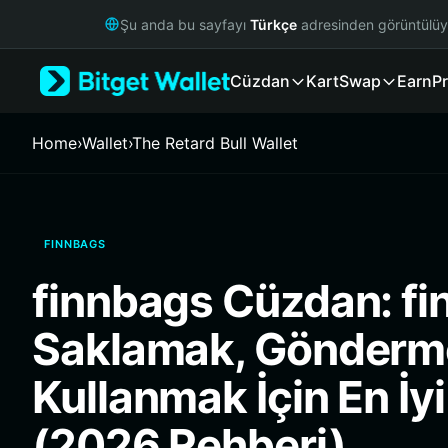
English
Şu anda bu sayfayı
Türkçe
adresinden görüntülü
日本語
Tiếng Việt
Cüzdan
Kart
Swap
Earn
Pr
Русский
Español (Latinoamérica)
Türkçe
Home
›
Wallet
›
The Retard Bull Wallet
Italiano
Français
Deutsch
简体中文
FINNBAGS
繁體中文
Português (Portugal)
finnbags Cüzdan: f
Bahasa Indonesia
ภาษาไทย
Saklamak, Gönderm
हिन्दी
বাংলা
Kullanmak İçin En İy
Español
Português (Brasil)
(2026 Rehberi)
Español (Argentina)