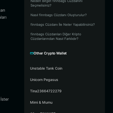
Neden Bitget finnbags Cüzdanını
Seçmelisiniz?
ğan
Nasıl finnbags Cüzdanı Oluşturulur?
ları
finnbags Cüzdanı İle Neler Yapabilirsiniz?
finnbags Cüzdanları Diğer Kripto
Cüzdanlarından Nasıl Farklıdır?
Other Crypto Wallet
Unstable Tank Coin
Unicorn Pegasus
Tina23664722279
İster
Mimi & Mumu