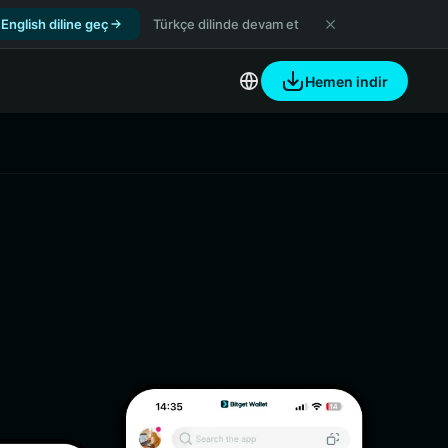
English diline geç
Türkçe dilinde devam et
Hemen indir