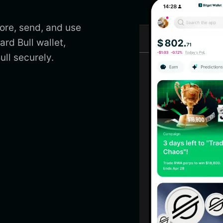
tore, send, and use
rd Bull wallet,
ll securely.