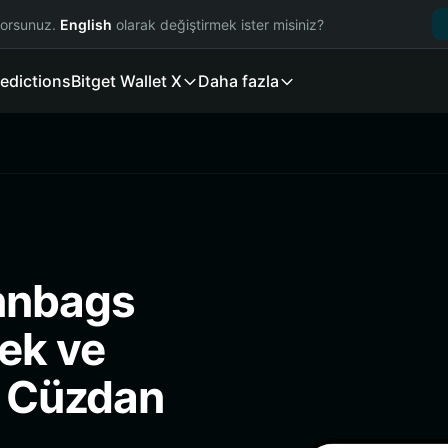
yorsunuz.
English
olarak değiştirmek ister misiniz?
edictions
Bitget Wallet X
Daha fazla
innbags
ek ve
i Cüzdan