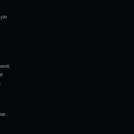
iyle
nemli
el
ı
ar.