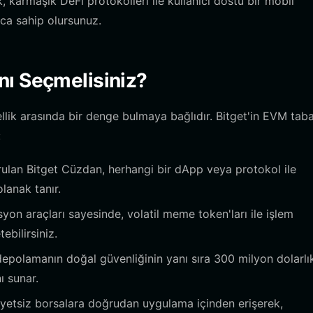
, karmaşık DeFi protokolleri ile kullanıcı dostu bir mobil
ca sahip olursunuz.
nı Seçmelisiniz?
llik arasında bir denge bulmaya bağlıdır. Bitget'in EVM taba
:
ulan Bitget Cüzdan, herhangi bir dApp veya protokol ile
anak tanır.
yon araçları sayesinde, volatil meme token'ları ile işlem
ebilirsiniz.
polamanın doğal güvenliğinin yanı sıra 300 milyon dolarlı
ı sunar.
yetsiz borsalara doğrudan uygulama içinden erişerek,