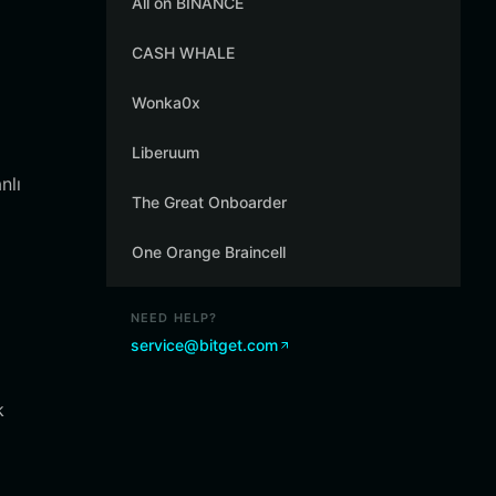
All on BINANCE
CASH WHALE
Wonka0x
Liberuum
nlı
The Great Onboarder
One Orange Braincell
NEED HELP?
service@bitget.com
k