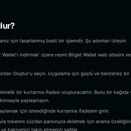
lur?
z için tasarlanmış basit bir işlemdir. Şu adımları izleyin:
et Wallet'ı indirmek' üzere resmi Bitget Wallet web sitesini v
dan Oluştur'u seçin. Uygulama için güçlü ve benzersiz bir 
melik bir kurtarma ifadesi oluşturacaktır. Bunu bir kağıda 
a kimseyle paylaşmayın.
ylamak için istendiğinde kurtarma ifadesini girin.
ovia tokenını cüzdan panonuza eklemek için arama özelliğini
ve bakiyenizi takip etmenizi sağlar.