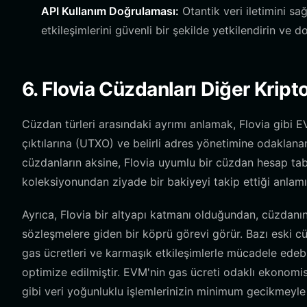
API Kullanım Doğrulaması:
Otantik veri iletimini s
etkileşimlerini güvenli bir şekilde yetkilendirin ve d
6. Flovia Cüzdanları Diğer Krip
Cüzdan türleri arasındaki ayrımı anlamak, Flovia gibi E
çıktılarına (UTXO) ve belirli adres yönetimine odaklanan
cüzdanların aksine, Flovia uyumlu bir cüzdan hesap taban
koleksiyonundan ziyade bir bakiyeyi takip ettiği anlamın
Ayrıca, Flovia bir altyapı katmanı olduğundan, cüzdanı
sözleşmelere giden bir köprü görevi görür. Bazı eski cü
gas ücretleri ve karmaşık etkileşimlerle mücadele edebil
optimize edilmiştir. EVM'nin gas ücreti odaklı ekonomisi
gibi veri yoğunluklu işlemlerinizin minimum gecikmeyle 