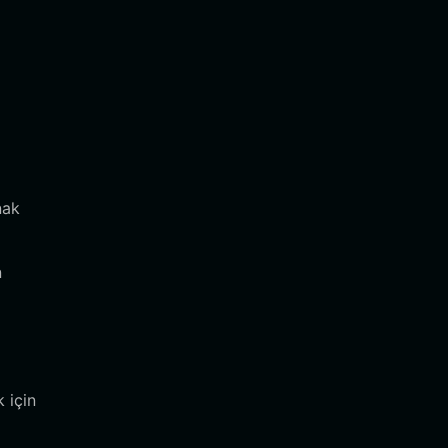
nak
n
 için