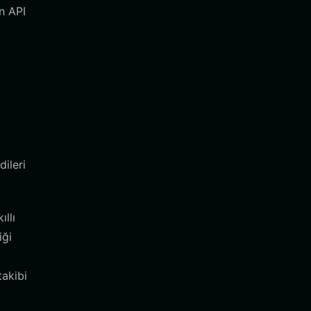
n API
dileri
llı
iği
takibi