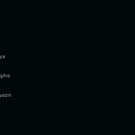
eya
şifre
yazın