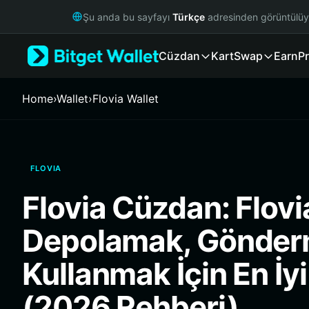
English
Şu anda bu sayfayı
Türkçe
adresinden görüntülü
日本語
Tiếng Việt
Cüzdan
Kart
Swap
Earn
Pr
Русский
Español (Latinoamérica)
Türkçe
Home
›
Wallet
›
Flovia Wallet
Italiano
Français
Deutsch
简体中文
FLOVIA
繁體中文
Português (Portugal)
Flovia Cüzdan: Flovi
Bahasa Indonesia
ภาษาไทย
Depolamak, Gönder
हिन्दी
বাংলা
Kullanmak İçin En İy
Español
Português (Brasil)
(2026 Rehberi)
Español (Argentina)