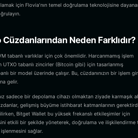
ağlamak için Flovia'nın temel doğrulama teknolojisine dayana
oğrulayın.
to Cüzdanlarından Neden Farklıdır?
VM tabanlı varlıklar için çok önemlidir. Harcanmamış işlem
 UTXO tabanlı zincirler (Bitcoin gibi) için tasarlanmış
lı bir model üzerinde çalışır. Bu, cüzdanınızın bir işlem gir
a gelir.
nız sadece bir depolama cihazı olmaktan ziyade karmaşık akı
zdanlar, gelişmiş büyüme istihbarat katmanlarının gerektird
irken, Bitget Wallet bu yüksek frekanslı etkileşimler için
ni etkili bir şekilde yöneterek, doğrulama ve ilişkilendirme 
işlenmesini sağlar.