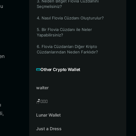
3. Neden Bitget Flovia Cüzdanını
bu
Seçmelisiniz?
4. Nasıl Flovia Cüzdanı Oluşturulur?
5. Bir Flovia Cüzdanı ile Neler
Yapabilirsiniz?
6. Flovia Cüzdanları Diğer Kripto
Cüzdanlarından Neden Farklıdır?
en
Other Crypto Wallet
walter
🪑👳🏾‍♂️
ı
i,
Lunar Wallet
Just a Dress