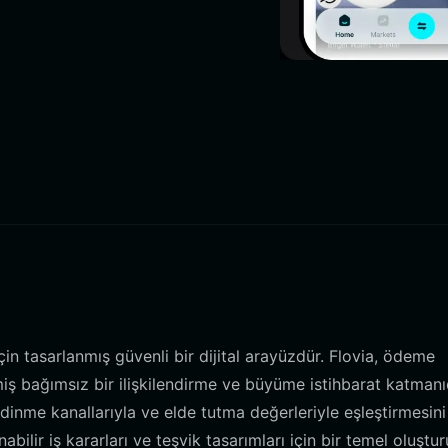
in tasarlanmış güvenli bir dijital arayüzdür. Flovia, ödeme
ş bağımsız bir ilişkilendirme ve büyüme istihbarat katmanıd
, edinme kanallarıyla ve elde tutma değerleriyle eşleştirmesini
ilir iş kararları ve teşvik tasarımları için bir temel oluştur