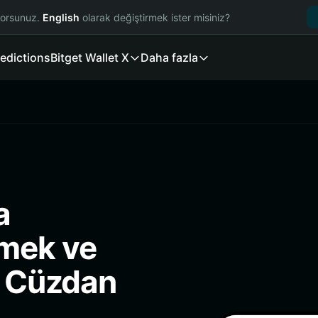
yorsunuz.
English
olarak değiştirmek ister misiniz?
edictions
Bitget Wallet X
Daha fazla
a
mek ve
i Cüzdan