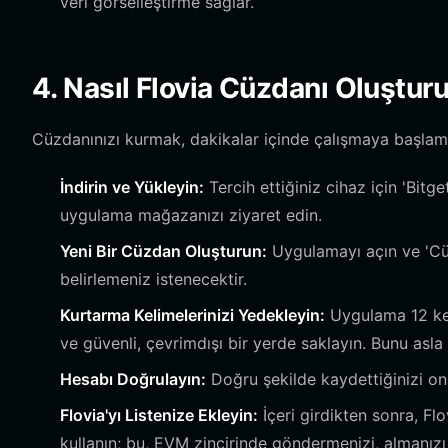
veri görselleştirme sağlar.
4. Nasıl Flovia Cüzdanı Oluşturu
Cüzdanınızı kurmak, dakikalar içinde çalışmaya başlamanı
İndirin ve Yükleyin:
Tercih ettiğiniz cihaz için 'Bitg
uygulama mağazanızı ziyaret edin.
Yeni Bir Cüzdan Oluşturun:
Uygulamayı açın ve 'Cüz
belirlemeniz istenecektir.
Kurtarma Kelimelerinizi Yedekleyin:
Uygulama 12 keli
ve güvenli, çevrimdışı bir yerde saklayın. Bunu asl
Hesabı Doğrulayın:
Doğru şekilde kaydettiğinizi ona
Flovia'yı Listenize Ekleyin:
İçeri girdikten sonra, Fl
kullanın; bu, EVM zincirinde göndermenizi, almanızı 