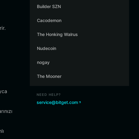
Builder SZN
Cacodemon
ir.
The Honking Walrus
Nudecoin
nogay
The Mooner
yca
NEED HELP?
service@bitget.com
rınızı
lı