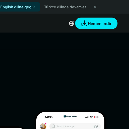
English diline geç
Türkçe dilinde devam et
Hemen indir