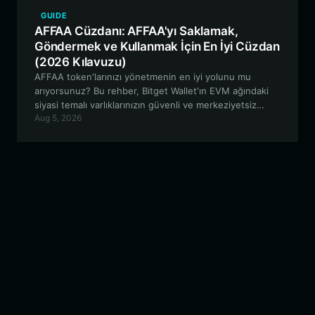
GUIDE
AFFAA Cüzdanı: AFFAA'yı Saklamak,
Göndermek ve Kullanmak İçin En İyi Cüzdan
(2026 Kılavuzu)
AFFAA token'larınızı yönetmenin en iyi yolunu mu
arıyorsunuz? Bu rehber, Bitget Wallet'ın EVM ağındaki
siyasi temalı varlıklarınızın güvenli ve merkeziyetsiz
Aug 5, 2026
yönetimi için neden en iyi seçenek olduğunu inceliyor.