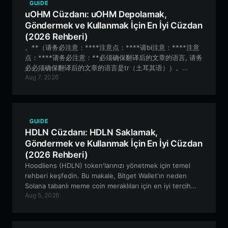
GUIDE
uOHM Cüzdanı: uOHM Depolamak,
Göndermek ve Kullanmak İçin En İyi Cüzdan
(2026 Rehberi)
。**（请务必注意：****注意点：****请bi注意：****注意
点：****请务必注意：**必须确保翻译后的文章的语言, 请务
必必须确保翻译后的文章的语言是tr（土耳其语））。
Aug 7, 2026
Güvenli, gözetimsiz bir cüzdan ile uOHM varlıklarınızı
nasıl etkili bir şekilde yöneteceğinizi keşfedin. Bu
kılavuz, Robinhood Chain ekosistemiyle etkileşime
girmenin, suOHM stake etmenin ve uOHM
protokolünün deneysel DeFi özelliklerinde gezinmenin
GUIDE
temellerini kapsamaktadır.
HDLN Cüzdanı: HDLN Saklamak,
Göndermek ve Kullanmak İçin En İyi Cüzdan
(2026 Rehberi)
Hoodliens (HDLN) token'larınızı yönetmek için temel
rehberi keşfedin. Bu makale, Bitget Wallet'ın neden
Solana tabanlı meme coin meraklıları için en iyi tercih
Aug 5, 2026
olduğunu, HDLN topluluğu için sunduğu yüksek hızlı
performans ve güvenli varlık yönetimi ile açıklıyor.