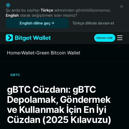
English
日本語
Şu anda bu sayfayı
Türkçe
adresinden görüntülüyorsunuz.
English
olarak değiştirmek ister misiniz?
Tiếng Việt
English diline geç
Türkçe dilinde devam et
Русский
Español (Latinoamérica)
Türkçe
Hemen indir
Italiano
Français
Home
›
Wallet
›
Green Bitcoin Wallet
Deutsch
简体中文
繁體中文
GBTC
Português (Portugal)
Bahasa Indonesia
gBTC Cüzdanı: gBTC
ภาษาไทย
Depolamak, Göndermek
हिन्दी
বাংলা
ve Kullanmak İçin En İyi
Español
Cüzdan (2025 Kılavuzu)
Português (Brasil)
Español (Argentina)