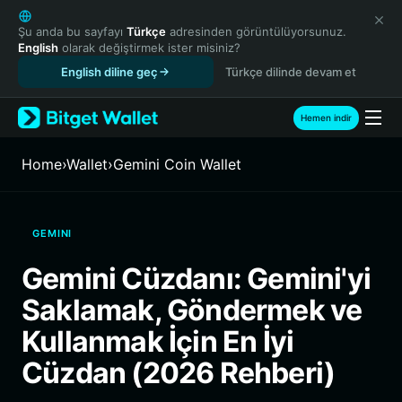
English
日本語
Şu anda bu sayfayı
Türkçe
adresinden görüntülüyorsunuz.
English
olarak değiştirmek ister misiniz?
Tiếng Việt
English diline geç
Türkçe dilinde devam et
Русский
Español (Latinoamérica)
Türkçe
Hemen indir
Italiano
Français
Home
›
Wallet
›
Gemini Coin Wallet
Deutsch
简体中文
繁體中文
GEMINI
Português (Portugal)
Bahasa Indonesia
Gemini Cüzdanı: Gemini'yi
ภาษาไทย
Saklamak, Göndermek ve
हिन्दी
বাংলা
Kullanmak İçin En İyi
Español
Cüzdan (2026 Rehberi)
Português (Brasil)
Español (Argentina)