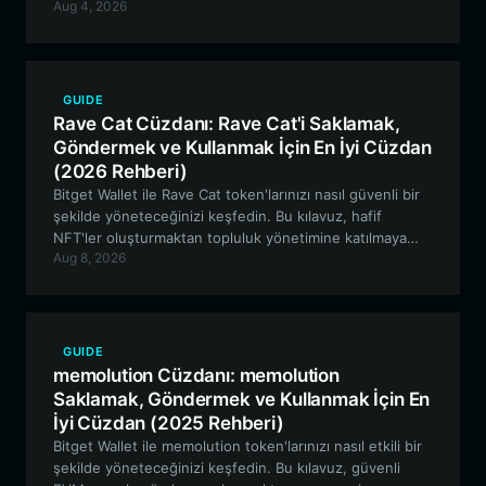
Aug 4, 2026
EVM ekosisteminde işlem yapmaya kadar her şeyi
kapsamaktadır.
GUIDE
Rave Cat Cüzdanı: Rave Cat'i Saklamak,
Göndermek ve Kullanmak İçin En İyi Cüzdan
(2026 Rehberi)
Bitget Wallet ile Rave Cat token'larınızı nasıl güvenli bir
şekilde yöneteceğinizi keşfedin. Bu kılavuz, hafif
NFT'ler oluşturmaktan topluluk yönetimine katılmaya
Aug 8, 2026
kadar, Solana ekosisteminde gezinmek için bilmeniz
gereken her şeyi kapsar.
GUIDE
memolution Cüzdanı: memolution
Saklamak, Göndermek ve Kullanmak İçin En
İyi Cüzdan (2025 Rehberi)
Bitget Wallet ile memolution token'larınızı nasıl etkili bir
şekilde yöneteceğinizi keşfedin. Bu kılavuz, güvenli