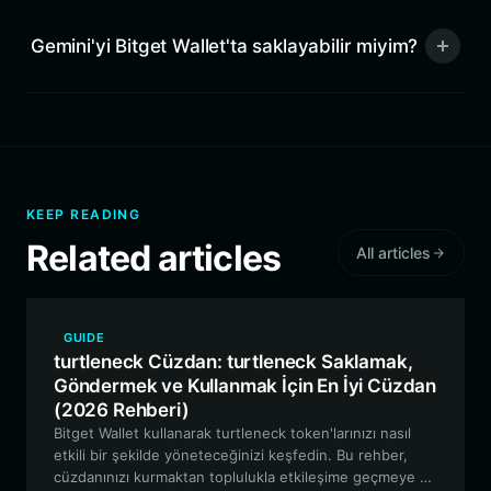
Gemini'yi Bitget Wallet'ta saklayabilir miyim?
KEEP READING
Related articles
All articles
GUIDE
turtleneck Cüzdan: turtleneck Saklamak,
Göndermek ve Kullanmak İçin En İyi Cüzdan
(2026 Rehberi)
Bitget Wallet kullanarak turtleneck token'larınızı nasıl
etkili bir şekilde yöneteceğinizi keşfedin. Bu rehber,
cüzdanınızı kurmaktan toplulukla etkileşime geçmeye ve