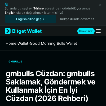
English
日本語
Şu anda bu sayfayı
Türkçe
adresinden görüntülüyorsunuz.
English
olarak değiştirmek ister misiniz?
Tiếng Việt
English diline geç
Türkçe dilinde devam et
Русский
Español (Latinoamérica)
Türkçe
Hemen indir
Italiano
Français
Home
›
Wallet
›
Good Morning Bulls Wallet
Deutsch
简体中文
繁體中文
GMBULLS
Português (Portugal)
Bahasa Indonesia
gmbulls Cüzdan: gmbulls
ภาษาไทย
Saklamak, Göndermek ve
हिन्दी
বাংলা
Kullanmak İçin En İyi
Español
Cüzdan (2026 Rehberi)
Português (Brasil)
Español (Argentina)