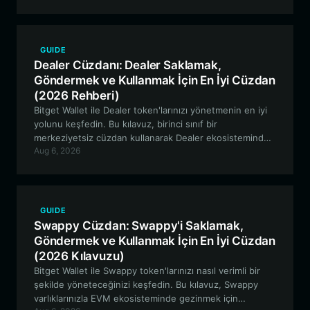
saklama ve memecoin alım satım turnuvaları için özel
araçlar sunarak açıklıyor.
GUIDE
Dealer Cüzdanı: Dealer Saklamak,
Göndermek ve Kullanmak İçin En İyi Cüzdan
(2026 Rehberi)
Bitget Wallet ile Dealer token'larınızı yönetmenin en iyi
yolunu keşfedin. Bu kılavuz, birinci sınıf bir
merkeziyetsiz cüzdan kullanarak Dealer ekosisteminde
Aug 6, 2026
nasıl güvenli bir şekilde saklama, alım satım yapma ve
katılım sağlama yollarını incelemektedir.
GUIDE
Swappy Cüzdan: Swappy'i Saklamak,
Göndermek ve Kullanmak İçin En İyi Cüzdan
(2026 Kılavuzu)
Bitget Wallet ile Swappy token'larınızı nasıl verimli bir
şekilde yöneteceğinizi keşfedin. Bu kılavuz, Swappy
varlıklarınızla EVM ekosisteminde gezinmek için