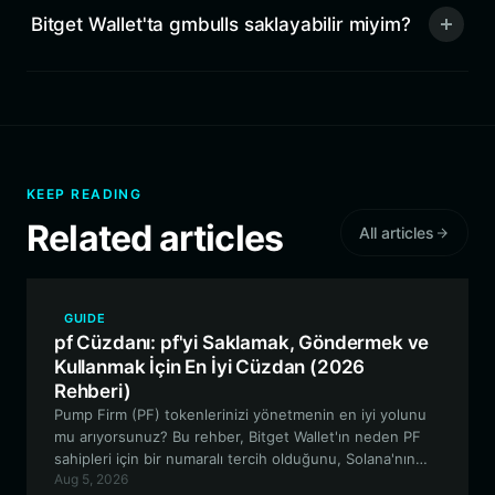
Bitget Wallet'ta gmbulls saklayabilir miyim?
KEEP READING
Related articles
All articles
GUIDE
pf Cüzdanı: pf'yi Saklamak, Göndermek ve
Kullanmak İçin En İyi Cüzdan (2026
Rehberi)
Pump Firm (PF) tokenlerinizi yönetmenin en iyi yolunu
mu arıyorsunuz? Bu rehber, Bitget Wallet'ın neden PF
sahipleri için bir numaralı tercih olduğunu, Solana'nın
Aug 5, 2026
yüksek hızlı ekosistemine kesintisiz erişim, güvenli öz