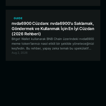
en iyi uygulamaları incelemektedir.
GUIDE
nvda6900 Cüzdanı: nvda6900'u Saklamak,
Göndermek ve Kullanmak İçin En İyi Cüzdan
(2026 Rehberi)
Bitget Wallet kullanarak BNB Chain üzerindeki nvda6900
meme token'larınızı nasıl etkili bir şekilde yöneteceğinizi
keşfedin. Bu rehber, yapay zeka temalı bu spekülatif
Aug 2, 2026
varlığı kendi kendine saklama (self-custodial) ortamında
tutmanın özelliklerini, güvenliğini ve pratik kullanım
alanlarını incelemektedir.