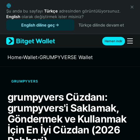
English
日本語
Şu anda bu sayfayı
Türkçe
adresinden görüntülüyorsunuz.
English
olarak değiştirmek ister misiniz?
Tiếng Việt
English diline geç
Türkçe dilinde devam et
Русский
Español (Latinoamérica)
Türkçe
Hemen indir
Italiano
Français
Home
›
Wallet
›
GRUMPYVERSE Wallet
Deutsch
简体中文
繁體中文
GRUMPYVERS
Português (Portugal)
Bahasa Indonesia
grumpyvers Cüzdanı:
ภาษาไทย
grumpyvers'i Saklamak,
हिन्दी
বাংলা
Göndermek ve Kullanmak
Español
İçin En İyi Cüzdan (2026
Português (Brasil)
Español (Argentina)