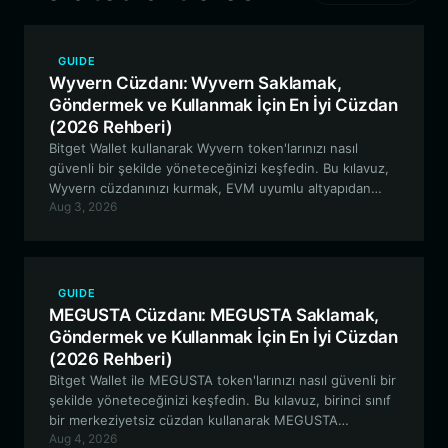
GUIDE
Wyvern Cüzdanı: Wyvern Saklamak,
Göndermek ve Kullanmak İçin En İyi Cüzdan
(2026 Rehberi)
Bitget Wallet kullanarak Wyvern token'larınızı nasıl
güvenli bir şekilde yöneteceğinizi keşfedin. Bu kılavuz,
Wyvern cüzdanınızı kurmak, EVM uyumlu altyapıdan
Aug 3, 2026
yararlanmak ve oyunun merkeziyetsiz ekosistemine
katılmak için gerekli adımları kapsamaktadır.
GUIDE
MEGUSTA Cüzdanı: MEGUSTA Saklamak,
Göndermek ve Kullanmak İçin En İyi Cüzdan
(2026 Rehberi)
Bitget Wallet ile MEGUSTA token'larınızı nasıl güvenli bir
şekilde yöneteceğinizi keşfedin. Bu kılavuz, birinci sınıf
bir merkeziyetsiz cüzdan kullanarak MEGUSTA
Aug 4, 2026
ekosisteminde saklama, alım-satım ve katılıma yönelik