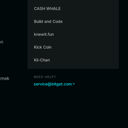
CASH WHALE
Build and Code
knewit.fun
an
Kick Coin
Kii-Chan
NEED HELP?
etmek
service@bitget.com