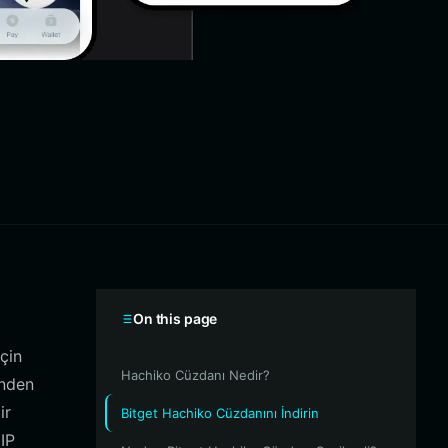
On this page
çin
Hachiko Cüzdanı Nedir?
inden
ir
Bitget Hachiko Cüzdanını İndirin
IP