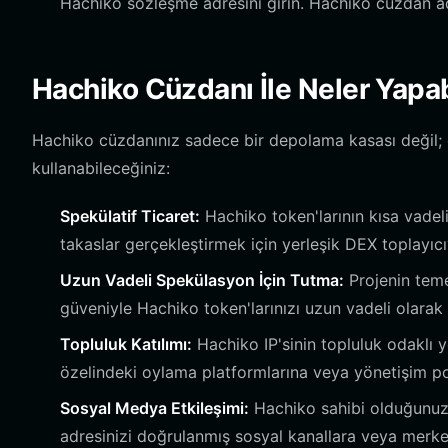
Hachiko sözleşme adresini girin. Hachiko cüzdan adr
Hachiko Cüzdanı İle Neler Yapab
Hachiko cüzdanınız sadece bir depolama kasası değil; eko
kullanabileceğiniz:
Spekülatif Ticaret:
Hachiko token'larının kısa vadeli
takaslar gerçekleştirmek için yerleşik DEX toplayıcıy
Uzun Vadeli Spekülasyon İçin Tutma:
Projenin teme
güveniyle Hachiko token'larınızı uzun vadeli olarak
Topluluk Katılımı:
Hachiko IP'sinin topluluk odaklı 
özelindeki oylama platformlarına veya yönetişim por
Sosyal Medya Etkileşimi:
Hachiko sahibi olduğunuzu
adresinizi doğrulanmış sosyal kanallara veya merke