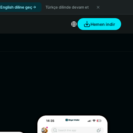
English diline geç
Türkçe dilinde devam et
Hemen indir