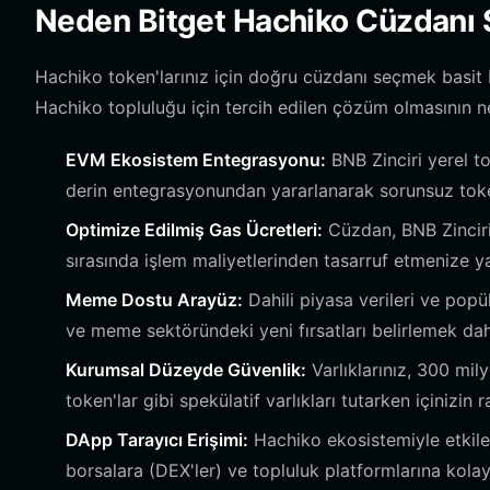
Neden Bitget Hachiko Cüzdanı 
Hachiko token'larınız için doğru cüzdanı seçmek basit 
Hachiko topluluğu için tercih edilen çözüm olmasının n
EVM Ekosistem Entegrasyonu:
BNB Zinciri yerel t
derin entegrasyonundan yararlanarak sorunsuz toke
Optimize Edilmiş Gas Ücretleri:
Cüzdan, BNB Zinciri 
sırasında işlem maliyetlerinden tasarruf etmenize ya
Meme Dostu Arayüz:
Dahili piyasa verileri ve popü
ve meme sektöründeki yeni fırsatları belirlemek dah
Kurumsal Düzeyde Güvenlik:
Varlıklarınız, 300 mil
token'lar gibi spekülatif varlıkları tutarken içinizin 
DApp Tarayıcı Erişimi:
Hachiko ekosistemiyle etkil
borsalara (DEX'ler) ve topluluk platformlarına kola