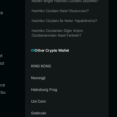
Neden Bitget Hachiko Cüzdanı Seçilmeli?
ş
Hachiko Cüzdanı Nasıl Oluşturulur?
la
Hachiko Cüzdanı İle Neler Yapabilirsiniz?
Hachiko Cüzdanları Diğer Kripto
Cüzdanlarından Nasıl Farklıdır?
Other Crypto Wallet
et
suz
KING KONG
Nurungji
ece
Habsburg Frog
 bu
Uni Corn
Goldcoin