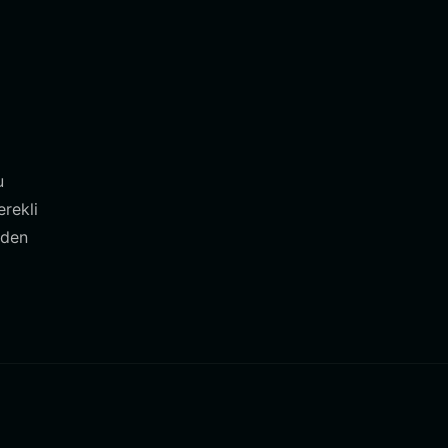
u
erekli
nden