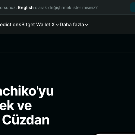
yorsunuz.
English
olarak değiştirmek ister misiniz?
edictions
Bitget Wallet X
Daha fazla
achiko'yu
ek ve
i Cüzdan