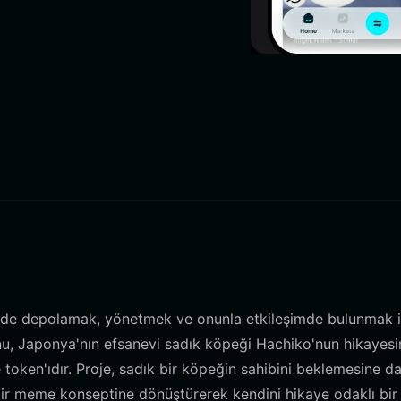
kilde depolamak, yönetmek ve onunla etkileşimde bulunmak i
 Inu, Japonya'nın efsanevi sadık köpeği Hachiko'nun hikayes
token'ıdır. Proje, sadık bir köpeğin sahibini beklemesine da
bir meme konseptine dönüştürerek kendini hikaye odaklı bir 