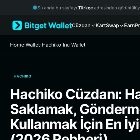
English
Şu anda bu sayfayı
Türkçe
adresinden görüntülü
日本語
Tiếng Việt
Cüzdan
Kart
Swap
Earn
Pr
Русский
Español (Latinoamérica)
Türkçe
Home
›
Wallet
›
Hachiko Inu Wallet
Italiano
Français
Deutsch
简体中文
HACHIKO
繁體中文
Português (Portugal)
Hachiko Cüzdanı: H
Bahasa Indonesia
ภาษาไทย
Saklamak, Gönderm
हिन्दी
বাংলা
Kullanmak İçin En İy
Español
Português (Brasil)
(2026 Rehberi)
Español (Argentina)