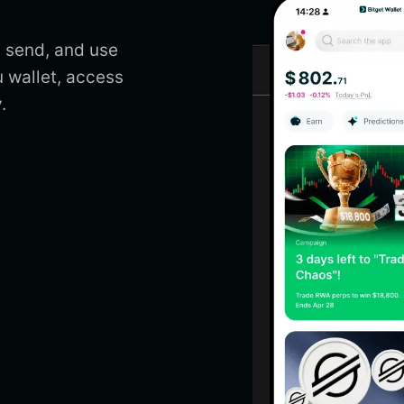
, send, and use
u wallet, access
.