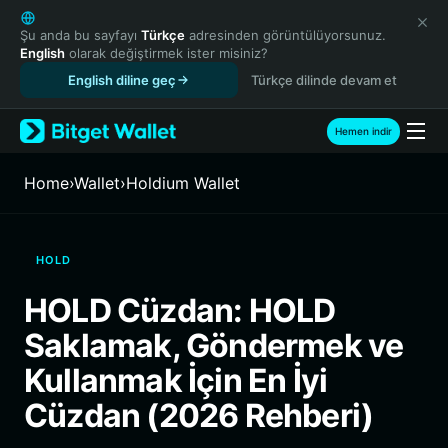
English
日本語
Şu anda bu sayfayı
Türkçe
adresinden görüntülüyorsunuz.
English
olarak değiştirmek ister misiniz?
Tiếng Việt
English diline geç
Türkçe dilinde devam et
Русский
Español (Latinoamérica)
Türkçe
Hemen indir
Italiano
Français
Home
›
Wallet
›
Holdium Wallet
Deutsch
简体中文
繁體中文
HOLD
Português (Portugal)
Bahasa Indonesia
HOLD Cüzdan: HOLD
ภาษาไทย
Saklamak, Göndermek ve
हिन्दी
বাংলা
Kullanmak İçin En İyi
Español
Cüzdan (2026 Rehberi)
Português (Brasil)
Español (Argentina)