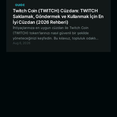
GUIDE
Twitch Coin (TWITCH) Cüzdanı: TWITCH
Saklamak, Göndermek ve Kullanmak İçin En
İyi Cüzdan (2026 Rehberi)
İhtiyaçlarınıza en uygun cüzdan ile Twitch Coin
(TWITCH) token'larınızı nasıl güvenli bir şekilde
yöneteceğinizi keşfedin. Bu kılavuz, topluluk odaklı
Aug 6, 2026
meme varlıklarınız için EVM ekosisteminde nasıl
gezineceğinizi ve Bitget Wallet'ı nasıl kullanacağınızı
açıklamaktadır.