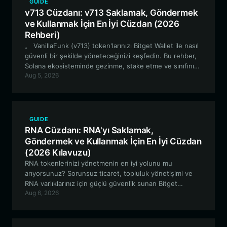
GUIDE
v713 Cüzdanı: v713 Saklamak, Göndermek
ve Kullanmak İçin En İyi Cüzdan (2026
Rehberi)
。 VanillaFunk (v713) token'larınızı Bitget Wallet ile nasıl
güvenli bir şekilde yöneteceğinizi keşfedin. Bu rehber,
Solana ekosisteminde gezinme, stake etme ve sınıfının
Aug 5, 2026
en iyisi merkeziyetsiz cüzdanı kullanarak V713 topluluk
etkinliklerine katılma hakkında bilmeniz gereken her şeyi
kapsamaktadır.
GUIDE
RNA Cüzdanı: RNA'yı Saklamak,
Göndermek ve Kullanmak İçin En İyi Cüzdan
(2026 Kılavuzu)
RNA tokenlerinizi yönetmenin en iyi yolunu mu
arıyorsunuz? Sorunsuz ticaret, topluluk yönetişimi ve
RNA varlıklarınız için güçlü güvenlik sunan Bitget
Aug 6, 2026
Wallet'ın, Solana tabanlı meme varlıkları için neden bir
numaralı tercih olduğunu keşfedin.