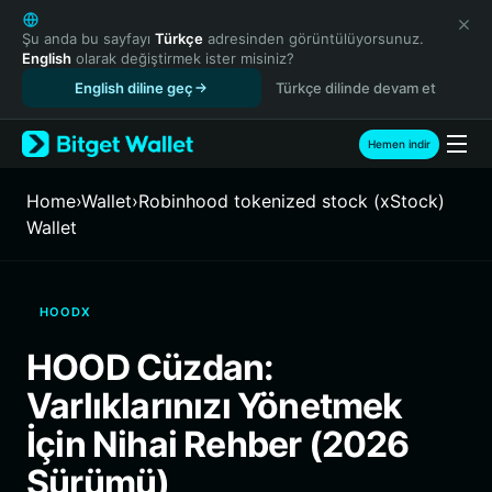
English
日本語
Şu anda bu sayfayı
Türkçe
adresinden görüntülüyorsunuz.
English
olarak değiştirmek ister misiniz?
Tiếng Việt
English diline geç
Türkçe dilinde devam et
Русский
Español (Latinoamérica)
Türkçe
Hemen indir
Italiano
Français
Home
›
Wallet
›
Robinhood tokenized stock (xStock)
Deutsch
Wallet
简体中文
繁體中文
Português (Portugal)
HOODX
Bahasa Indonesia
ภาษาไทย
HOOD Cüzdan:
हिन्दी
Varlıklarınızı Yönetmek
বাংলা
Español
İçin Nihai Rehber (2026
Português (Brasil)
Sürümü)
Español (Argentina)