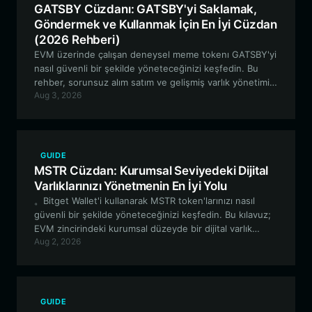
GATSBY Cüzdanı: GATSBY'yi Saklamak,
Göndermek ve Kullanmak İçin En İyi Cüzdan
(2026 Rehberi)
EVM üzerinde çalışan deneysel meme tokenı GATSBY'yi
nasıl güvenli bir şekilde yöneteceğinizi keşfedin. Bu
rehber, sorunsuz alım satım ve gelişmiş varlık yönetimi
Aug 3, 2026
sunan Bitget Wallet'ın neden GATSBY sahipleri için bir
numaralı tercih olduğunu inceliyor.
GUIDE
MSTR Cüzdan: Kurumsal Seviyedeki Dijital
Varlıklarınızı Yönetmenin En İyi Yolu
。Bitget Wallet'i kullanarak MSTR token'larınızı nasıl
güvenli bir şekilde yöneteceğinizi keşfedin. Bu kılavuz;
EVM zincirindeki kurumsal düzeyde bir dijital varlık
Aug 2, 2026
projesi olan MSTR için merkeziyetsiz bir cüzdan
kullanmanın özelliklerini, güvenlik avantajlarını ve pratik
kullanım durumlarını incelemektedir.
GUIDE