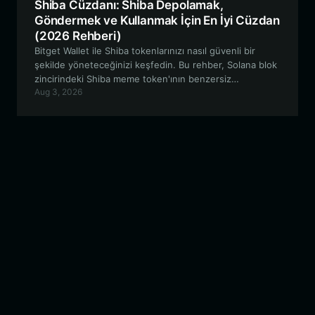
Shiba Cüzdanı: Shiba Depolamak,
Göndermek ve Kullanmak İçin En İyi Cüzdan
(2026 Rehberi)
Bitget Wallet ile Shiba tokenlarınızı nasıl güvenli bir
şekilde yöneteceğinizi keşfedin. Bu rehber, Solana blok
zincirindeki Shiba meme token'ının benzersiz
Aug 3, 2026
özelliklerini ve neden yüksek performanslı, gözetim dışı
(non-custodial) bir cüzdanın ticaret yolculuğunuz için
gerekli olduğunu inceliyor.