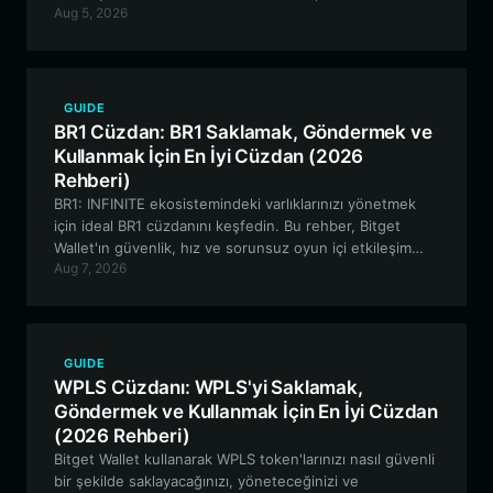
Aug 5, 2026
etkileşime geçmeye ve merkeziyetsiz yönetime
katılmaya kadar her şeyi kapsar.
GUIDE
BR1 Cüzdan: BR1 Saklamak, Göndermek ve
Kullanmak İçin En İyi Cüzdan (2026
Rehberi)
BR1: INFINITE ekosistemindeki varlıklarınızı yönetmek
için ideal BR1 cüzdanını keşfedin. Bu rehber, Bitget
Wallet'ın güvenlik, hız ve sorunsuz oyun içi etkileşim
Aug 7, 2026
arayan Solana tabanlı GameFi meraklıları için neden en
iyi tercih olduğunu inceliyor.
GUIDE
WPLS Cüzdanı: WPLS'yi Saklamak,
Göndermek ve Kullanmak İçin En İyi Cüzdan
(2026 Rehberi)
Bitget Wallet kullanarak WPLS token'larınızı nasıl güvenli
bir şekilde saklayacağınızı, yöneteceğinizi ve