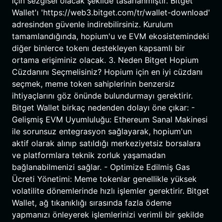
için sezgisel olacak şekilde tasarlanmıştır. Bitget
Wallet'ı 'https://web3.bitget.com/tr/wallet-download'
adresinden güvenle indirebilirsiniz. Kurulum
tamamlandığında, hopium'u ve EVM ekosistemindeki
diğer binlerce tokenı destekleyen kapsamlı bir
ortama erişiminiz olacak. 3. Neden Bitget Hopium
Cüzdanını Seçmelisiniz? Hopium için en iyi cüzdanı
seçmek, meme token sahiplerinin benzersiz
ihtiyaçlarını göz önünde bulundurmayı gerektirir.
Bitget Wallet birkaç nedenden dolayı öne çıkar: -
Gelişmiş EVM Uyumluluğu: Ethereum Sanal Makinesi
ile sorunsuz entegrasyon sağlayarak, hopium'un
aktif olarak alınıp satıldığı merkeziyetsiz borsalara
ve platformlara teknik zorluk yaşamadan
bağlanabilmenizi sağlar. - Optimize Edilmiş Gas
Ücreti Yönetimi: Meme tokenlar genellikle yüksek
volatilite dönemlerinde hızlı işlemler gerektirir. Bitget
Wallet, ağ tıkanıklığı sırasında fazla ödeme
yapmanızı önleyerek işlemlerinizi verimli bir şekilde