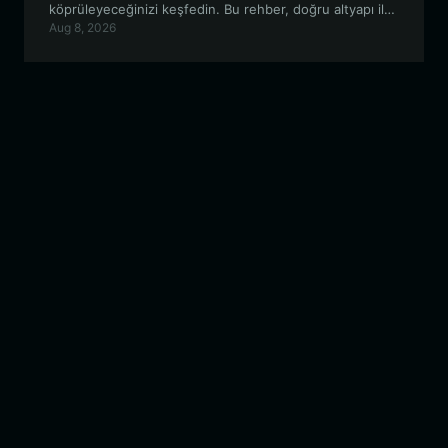
köprüleyeceğinizi keşfedin. Bu rehber, doğru altyapı ile
Aug 8, 2026
Ethereum-PulseChain ekosisteminde gezinmek
hakkında bilmeniz gereken her şeyi kapsar.