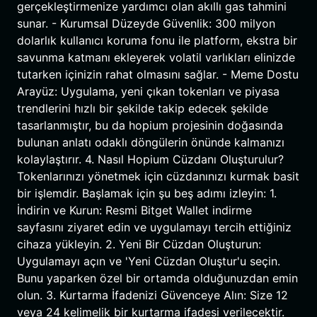
gerçekleştirmenize yardımcı olan akıllı gas tahmini
sunar. - Kurumsal Düzeyde Güvenlik: 300 milyon
dolarlık kullanıcı koruma fonu ile platform, ekstra bir
savunma katmanı ekleyerek volatil varlıkları elinizde
tutarken içinizin rahat olmasını sağlar. - Meme Dostu
Arayüz: Uygulama, yeni çıkan tokenları ve piyasa
trendlerini hızlı bir şekilde takip edecek şekilde
tasarlanmıştır, bu da hopium projesinin doğasında
bulunan anlatı odaklı döngülerin önünde kalmanızı
kolaylaştırır. 4. Nasıl Hopium Cüzdanı Oluşturulur?
Tokenlarınızı yönetmek için cüzdanınızı kurmak basit
bir işlemdir. Başlamak için şu beş adımı izleyin: 1.
İndirin ve Kurun: Resmi Bitget Wallet indirme
sayfasını ziyaret edin ve uygulamayı tercih ettiğiniz
cihaza yükleyin. 2. Yeni Bir Cüzdan Oluşturun:
Uygulamayı açın ve 'Yeni Cüzdan Oluştur'u seçin.
Bunu yaparken özel bir ortamda olduğunuzdan emin
olun. 3. Kurtarma İfadenizi Güvenceye Alın: Size 12
veya 24 kelimelik bir kurtarma ifadesi verilecektir.