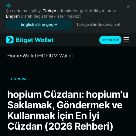
English
日本語
Şu anda bu sayfayı
Türkçe
adresinden görüntülüyorsunuz.
English
olarak değiştirmek ister misiniz?
Tiếng Việt
English diline geç
Türkçe dilinde devam et
Русский
Español (Latinoamérica)
Türkçe
Hemen indir
Italiano
Français
Home
›
Wallet
›
HOPIUM Wallet
Deutsch
简体中文
繁體中文
HOPIUM
Português (Portugal)
Bahasa Indonesia
hopium Cüzdanı: hopium'u
ภาษาไทย
Saklamak, Göndermek ve
हिन्दी
বাংলা
Kullanmak İçin En İyi
Español
Cüzdan (2026 Rehberi)
Português (Brasil)
Español (Argentina)