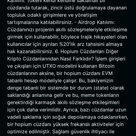
Katılımı: Tokenı kendi kendine saklamalı bir
cüzdanda tutarak, zincir üstü doğrulamaya dayanan
topluluk odaklı girişimlere ve yönetişim
tartışmalarına katılabilirsiniz. - Airdrop Katılımı:
Cüzdanınızı projenin akıllı sözleşmeleriyle etkileşime
girmek için kullanabilir, böylece trajik hikayeleri olan
kullanıcılar için ayrılan %20'lik arz tahsisini almaya
hak kazanabilirsiniz. 6. Hopium Cüzdanları Diğer
Kripto Cüzdanlarından Nasıl Farklıdır? İşlem girişleri
ve çıkışları için UTXO modelini kullanan Bitcoin
cüzdanlarının aksine, bir hopium cüzdanı EVM
tabanlı hesap modeliyle çalışır. Bu, bakiyenizin
denge tabanlı bir sistemde bir durum (state) olarak
saklandığı anlamına gelir ve bu, meme tokenların
gerektirdiği karmaşık akıllı sözleşme etkileşimleri
için çok daha verimlidir. Ayrıca, bazı cüzdanlar uzun
vadeli saklama için soğuk depolamaya odaklanırken,
bir hopium cüzdanı yüksek frekanslı aktiviteler için
optimize edilmiştir. Sağlam güvenlik ihtiyacı ile