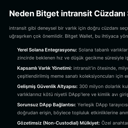
Neden Bitget intransit Cüzdanı 
intransit gibi deneysel bir varlık için doğru cüzdanı se
uğraşırken çok önemlidir. Bitget Wallet, bu ihtiyaca yön
Yerel Solana Entegrasyonu:
Solana tabanlı varlıklar
zincirde beklenen hız ve düşük gecikme süresiyle iş
Kapsamlı Varlık Yönetimi:
intransit'in ötesinde, mil
çeşitlendirilmiş meme sanatı koleksiyoncuları için e
Gelişmiş Güvenlik Altyapısı:
300 milyon dolarlık kul
varlıklarınız kötü niyetli DApp'lere ve kimlik avı giri
Sorunsuz DApp Bağlantısı:
Yerleşik DApp tarayıcısı
doğrudan erişin, böylece topluluk etkinliklerine anın
Gözetimsiz (Non-Custodial) Mülkiyet:
Özel anahtar