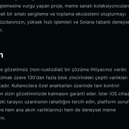
nişlemesine vurgu yapan proje, meme sanatı koleksiyoncuları
deli bir anlatı sergileme ve toplama ekosistemi oluşturmayı
üzdanınızın, yüksek hızlı işlemleri ve Solana tabanlı deneys
r.
n
ve gözetimsiz (non-custodial) bir çözüme ihtiyacınız vardır.
lmak üzere 130'dan fazla blok zincirindeki çeşitli varlıkları
dır. Kullanıcılara özel anahtarları üzerinde tam kontrol
n sizin gözetiminizde kalmasını garanti eder. İster iOS cihaz
eki tarayıcı uzantısının rahatlığını tercih edin, platform soru
e hem ana akım varlıklarınızı hem de deneysel meme
ın.