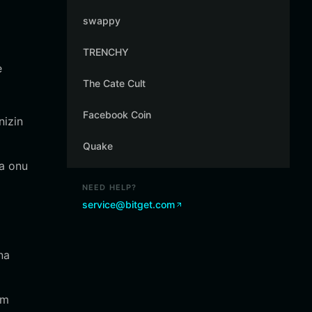
swappy
TRENCHY
e
The Cate Cult
Facebook Coin
nizin
Quake
da onu
NEED HELP?
service@bitget.com
na
am