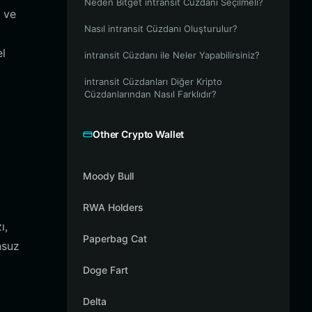
Neden Bitget intransit Cüzdanı Seçilmeli?
 ve
Nasıl intransit Cüzdanı Oluşturulur?
el
intransit Cüzdanı ile Neler Yapabilirsiniz?
intransit Cüzdanları Diğer Kripto
Cüzdanlarından Nasıl Farklıdır?
Other Crypto Wallet
Moody Bull
RWA Holders
ı,
Paperbag Cat
nsuz
Doge Fart
Delta