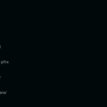
t
şifre
r
ana'