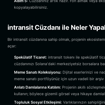
Adım 5:
Cüzdanınız artık hazır. Fon almak veya eko
kopyalayabilirsiniz.
intransit Cüzdanı ile Neler Yapab
Bir intransit cüzdanına sahip olmak, projenin ekosistemi
açar:
Spekülatif Ticaret:
intransit tokenı ile spekülatif t
cüzdanınızı Solana'daki merkeziyetsiz borsalara ba
Meme Sanatı Koleksiyonu:
Dijital eserlerinizi ve n
meme sanatı portföyünüz için uzun vadeli bir arşiv 
Anlatı Damlalarına Katılım:
Projenin akıllı sözleşme
kullanın; böylece gizemli görsel veya hikaye damlala
Topluluk Sosyal Etkileşimi:
Varlıklarınızın sahipliği