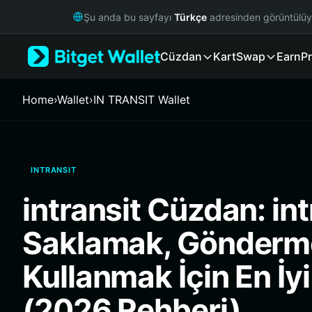
English
Şu anda bu sayfayı
Türkçe
adresinden görüntülü
日本語
Tiếng Việt
Cüzdan
Kart
Swap
Earn
Pr
Русский
Español (Latinoamérica)
Türkçe
Home
›
Wallet
›
IN TRANSIT Wallet
Italiano
Français
Deutsch
简体中文
INTRANSIT
繁體中文
Português (Portugal)
intransit Cüzdan: int
Bahasa Indonesia
ภาษาไทย
Saklamak, Gönderm
हिन्दी
বাংলা
Kullanmak İçin En İy
Español
Português (Brasil)
(2026 Rehberi)
Español (Argentina)