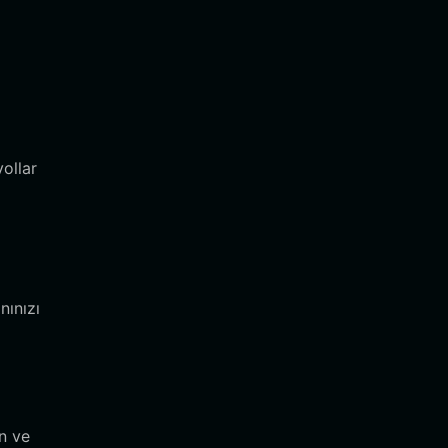
yollar
nınızı
ın ve