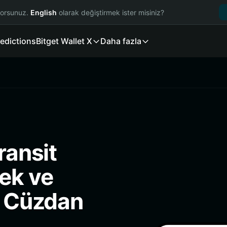
yorsunuz.
English
olarak değiştirmek ister misiniz?
edictions
Bitget Wallet X
Daha fazla
ransit
ek ve
i Cüzdan