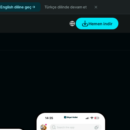
English diline geç
Türkçe dilinde devam et
Hemen indir