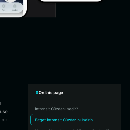
On this page
a
intransit Cüzdanı nedir?
ouse
 bir
Bitget intransit Cüzdanını İndirin