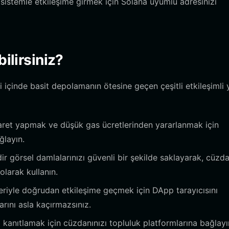
sistemle etkileşime girmek için Solana uyumlu adresinizi
ilirsiniz?
 içinde basit depolamanın ötesine geçen çeşitli etkileşimli 
icaret yapmak ve düşük gas ücretlerinden yararlanmak için
ğlayın.
adir görsel damlalarınızı güvenli bir şekilde saklayarak, cüzda
olarak kullanın.
leriyle doğrudan etkileşime geçmek için DApp tarayıcısını
rını asla kaçırmazsınız.
ni kanıtlamak için cüzdanınızı topluluk platformlarına bağlay