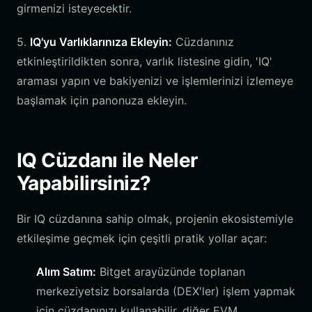
girmenizi isteyecektir.
5.
IQ'yu Varlıklarınıza Ekleyin:
Cüzdanınız
etkinleştirildikten sonra, varlık listesine gidin, 'IQ'
araması yapın ve bakiyenizi ve işlemlerinizi izlemeye
başlamak için panonuza ekleyin.
IQ Cüzdanı ile Neler
Yapabilirsiniz?
Bir IQ cüzdanına sahip olmak, projenin ekosistemiyle
etkileşime geçmek için çeşitli pratik yollar açar:
Alım Satım:
Bitget arayüzünde toplanan
merkeziyetsiz borsalarda (DEX'ler) işlem yapmak
için cüzdanınızı kullanabilir, diğer EVM