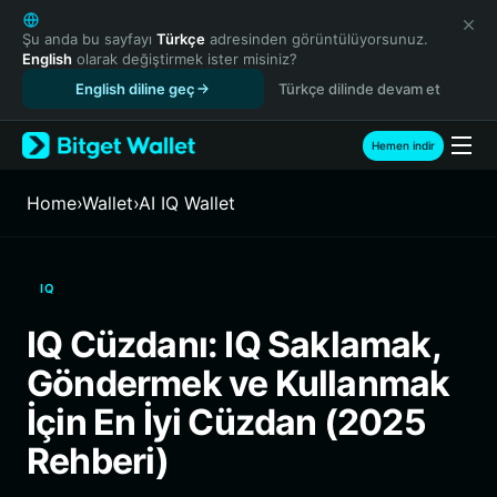
English
日本語
Şu anda bu sayfayı
Türkçe
adresinden görüntülüyorsunuz.
English
olarak değiştirmek ister misiniz?
Tiếng Việt
English diline geç
Türkçe dilinde devam et
Русский
Español (Latinoamérica)
Türkçe
Hemen indir
Italiano
Français
Home
›
Wallet
›
AI IQ Wallet
Deutsch
简体中文
繁體中文
IQ
Português (Portugal)
Bahasa Indonesia
IQ Cüzdanı: IQ Saklamak,
ภาษาไทย
Göndermek ve Kullanmak
हिन्दी
বাংলা
İçin En İyi Cüzdan (2025
Español
Rehberi)
Português (Brasil)
Español (Argentina)