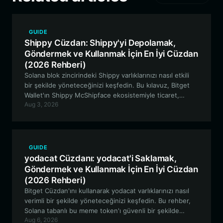
GUIDE
Shippy Cüzdan: Shippy'yi Depolamak,
Göndermek ve Kullanmak İçin En İyi Cüzdan
(2026 Rehberi)
Solana blok zincirindeki Shippy varlıklarınızı nasıl etkili
bir şekilde yöneteceğinizi keşfedin. Bu kılavuz, Bitget
Wallet'ın Shippy McShipface ekosistemiyle ticaret,
Aug 3, 2026
yönetişim ve topluluk etkileşimi için neden ideal bir
seçim olduğunu ele alıyor.
GUIDE
yodacat Cüzdanı: yodacat'i Saklamak,
Göndermek ve Kullanmak İçin En İyi Cüzdan
(2026 Rehberi)
Bitget Cüzdan'ını kullanarak yodacat varlıklarınızı nasıl
verimli bir şekilde yöneteceğinizi keşfedin. Bu rehber,
Solana tabanlı bu meme token'ı güvenli bir şekilde
Aug 6, 2026
saklamanın, alıp satmanın ve kullanmanın temellerini