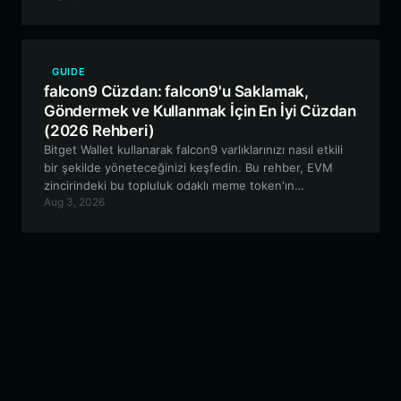
kapsamaktadır.
GUIDE
falcon9 Cüzdan: falcon9'u Saklamak,
Göndermek ve Kullanmak İçin En İyi Cüzdan
(2026 Rehberi)
Bitget Wallet kullanarak falcon9 varlıklarınızı nasıl etkili
bir şekilde yöneteceğinizi keşfedin. Bu rehber, EVM
zincirindeki bu topluluk odaklı meme token'ın
Aug 3, 2026
özelliklerini inceliyor ve güvenli varlık yönetimi için adım
adım bir yol gösteriyor.