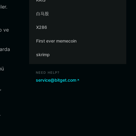
ler.
白马股
X286
p ve
First ever memecoin
larda
skrimp
nü
NEED HELP?
service@bitget.com
,
r