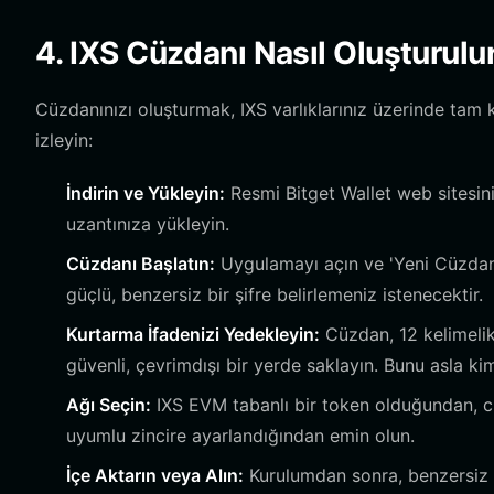
4. IXS Cüzdanı Nasıl Oluşturulu
Cüzdanınızı oluşturmak, IXS varlıklarınız üzerinde tam k
izleyin:
İndirin ve Yükleyin:
Resmi Bitget Wallet web sitesini
uzantınıza yükleyin.
Cüzdanı Başlatın:
Uygulamayı açın ve 'Yeni Cüzdan O
güçlü, benzersiz bir şifre belirlemeniz istenecektir.
Kurtarma İfadenizi Yedekleyin:
Cüzdan, 12 kelimelik
güvenli, çevrimdışı bir yerde saklayın. Bunu asla k
Ağı Seçin:
IXS EVM tabanlı bir token olduğundan, c
uyumlu zincire ayarlandığından emin olun.
İçe Aktarın veya Alın:
Kurulumdan sonra, benzersiz cü