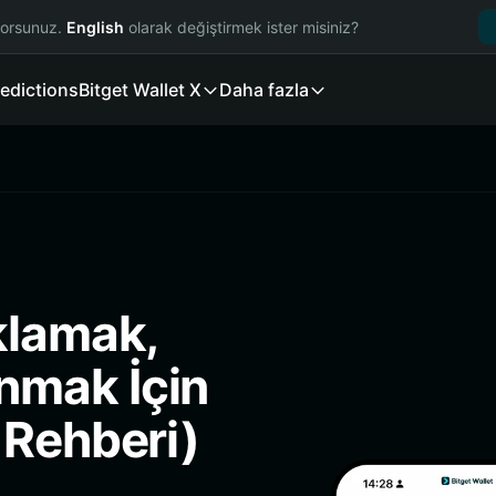
yorsunuz.
English
olarak değiştirmek ister misiniz?
edictions
Bitget Wallet X
Daha fazla
klamak,
nmak İçin
 Rehberi)