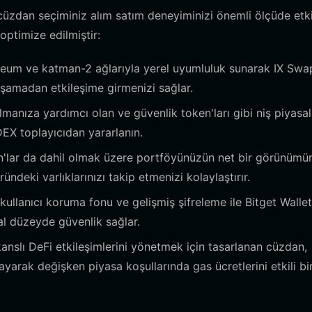
 cüzdan seçiminiz alım satım deneyiminizi önemli ölçüde etki
optimize edilmiştir:
reum ve katman-2 ağlarıyla yerel uyumluluk sunarak IX Swa
aşamadan etkileşime girmenizi sağlar.
ulmanıza yardımcı olan ve güvenlik token'ları gibi niş piyasa
DEX toplayıcıdan yararlanın.
'lar da dahil olmak üzere portföyünüzün net bir görünümü
ündeki varlıklarınızı takip etmenizi kolaylaştırır.
llanıcı koruma fonu ve gelişmiş şifreleme ile Bitget Wallet
al düzeyde güvenlik sağlar.
nslı DeFi etkileşimlerini yönetmek için tasarlanan cüzdan,
layarak değişken piyasa koşullarında gas ücretlerini etkili bi