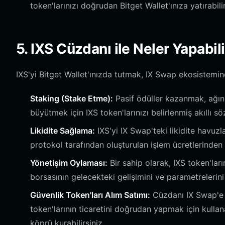
token'larınızı doğrudan Bitget Wallet'ınıza yatırabilir
5. IXS Cüzdanı ile Neler Yapabili
IXS'yi Bitget Wallet'ınızda tutmak, IX Swap ekosisteminde
Staking (Stake Etme):
Pasif ödüller kazanmak, ağın 
büyütmek için IXS token'larınızı belirlenmiş akıllı söz
Likidite Sağlama:
IXS'yi IX Swap'teki likidite havuzl
protokol tarafından oluşturulan işlem ücretlerinden p
Yönetişim Oylaması:
Bir sahip olarak, IXS token'ları
borsasının gelecekteki gelişimini ve parametrelerini şe
Güvenlik Token'ları Alım Satımı:
Cüzdanı IX Swap'e b
token'larının ticaretini doğrudan yapmak için kullanar
köprü kurabilirsiniz.