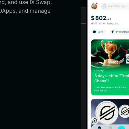
nd, and use IX Swap.
s DApps, and manage