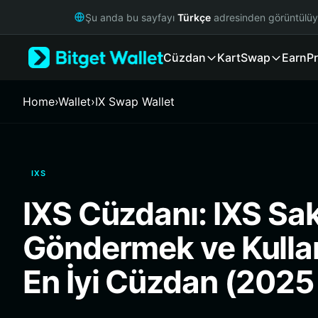
English
Şu anda bu sayfayı
Türkçe
adresinden görüntülü
日本語
Tiếng Việt
Cüzdan
Kart
Swap
Earn
Pr
Русский
Español (Latinoamérica)
Türkçe
Home
›
Wallet
›
IX Swap Wallet
Italiano
Français
Deutsch
简体中文
IXS
繁體中文
Português (Portugal)
IXS Cüzdanı: IXS Sa
Bahasa Indonesia
ภาษาไทย
Göndermek ve Kulla
हिन्दी
বাংলা
En İyi Cüzdan (2025
Español
Português (Brasil)
Español (Argentina)