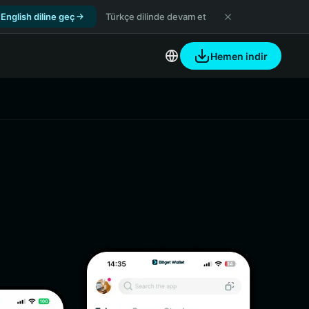
English diline geç
Türkçe dilinde devam et
Hemen indir