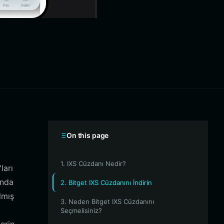
On this page
1. IXS Cüzdanı Nedir?
ları
ında
2. Bitget IXS Cüzdanını İndirin
lmış
3. Neden Bitget IXS Cüzdanını
Seçmelisiniz?