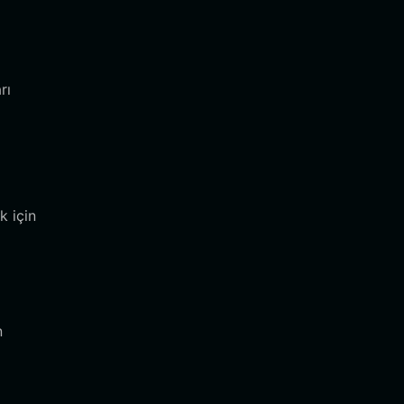
rı
k için
n