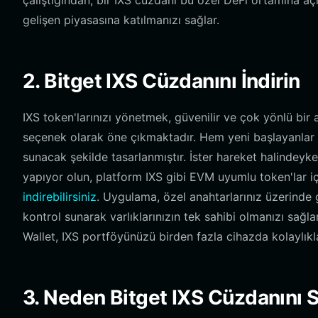
çalıştığından, bir IXS cüzdanı bu özel DeFi ortamına açı
gelişen piyasasına katılmanızı sağlar.
2. Bitget IXS Cüzdanını İndirin
IXS token'larınızı yönetmek, güvenilir ve çok yönlü bir 
seçenek olarak öne çıkmaktadır. Hem yeni başlayanlar h
sunacak şekilde tasarlanmıştır. İster hareket halindeyke
yapıyor olun, platform IXS gibi EVM uyumlu token'lar i
indirebilirsiniz
. Uygulama, özel anahtarlarınız üzerinde
kontrol sunarak varlıklarınızın tek sahibi olmanızı sağlar
Wallet, IXS portföyünüzü birden fazla cihazda kolaylık
3. Neden Bitget IXS Cüzdanını 