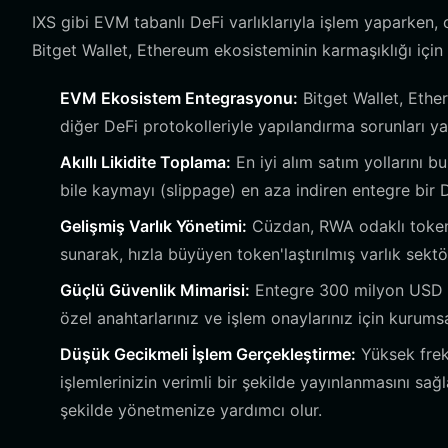
IXS gibi EVM tabanlı DeFi varlıklarıyla işlem yaparken,
Bitget Wallet, Ethereum ekosisteminin karmaşıklığı için 
EVM Ekosistem Entegrasyonu:
Bitget Wallet, Ethe
diğer DeFi protokolleriyle yapılandırma sorunları y
Akıllı Likidite Toplama:
En iyi alım satım yollarını b
bile kaymayı (slippage) en aza indiren entegre bir 
Gelişmiş Varlık Yönetimi:
Cüzdan, RWA odaklı token
sunarak, hızla büyüyen token'laştırılmış varlık sektör
Güçlü Güvenlik Mimarisi:
Entegre 300 milyon USD ku
özel anahtarlarınız ve işlem onaylarınız için kurums
Düşük Gecikmeli İşlem Gerçekleştirme:
Yüksek freka
işlemlerinizin verimli bir şekilde yayınlanmasını sağ
şekilde yönetmenize yardımcı olur.