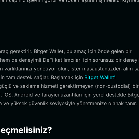
lan kapınız işlevini görür ve token'laştırılmış menkul kıymetl
araç gerektirir. Bitget Wallet, bu amaç için önde gelen bir
em de deneyimli DeFi katılımcıları için sorunsuz bir deney
n varlıklarınızı yönetiyor olun, ister masaüstünüzden alım s
çin tam destek sağlar. Başlamak için
Bitget Wallet'ı
 güçlü ve saklama hizmeti gerektirmeyen (non-custodial) bir
. iOS, Android ve tarayıcı uzantıları için yerel destekle Bitg
la ve yüksek güvenlik seviyesiyle yönetmenize olanak tanır.
Seçmelisiniz?