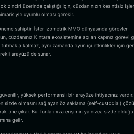
ok zinciri üzerinde çalıştığı için, cüzdanınızın kesintisiz işle
imarisiyle uyumlu olması gerekir.
 öneme sahiptir. İster izometrik MMO dünyasında görevler
lun, cüzdanınız Kintara ekosistemine açılan kapınız görevi g
tutmakla kalmaz, aynı zamanda oyun içi etkinlikler için ge
erekli arayüzü de sunar.
venilir, yüksek performanslı bir arayüze ihtiyacınız vardır.
men sizde olmasını sağlayan öz saklama (self-custodial) çöz
arak öne çıkar. Bu, fonlarınıza erişimin yalnızca sizde olduğu
mına gelir.