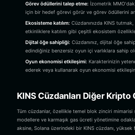
Görev ödüllerini talep etme:
İzometrik MMO'daki 
için bir hedef görevi görür ve görev ödüllerini a
Ekosisteme katılım:
Cüzdanınızda KINS tutmak, yö
etkinliklere katılım gibi çeşitli ekosistem özellikl
Dijital öğe sahipliği:
Cüzdanınız, dijital öğe sahi
edindiğiniz benzersiz oyun içi varlıklara sahip o
Oyun ekonomisi etkileşimi:
Karakterinizin yetene
ederek veya kullanarak oyun ekonomisi etkileşimin
KINS Cüzdanları Diğer Kripto 
Tüm cüzdanlar, özellikle temel blok zinciri mimarisi
modellere ve karmaşık gas ücreti yönetimine odakl
aksine, Solana üzerindeki bir KINS cüzdanı, yüksek fr