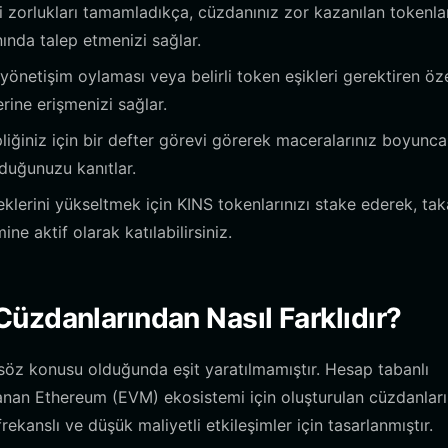
zorlukları tamamladıkça, cüzdanınız zor kazanılan tokenlar
nında talep etmenizi sağlar.
netişim oylaması veya belirli token eşikleri gerektiren öz
erine erişmenizi sağlar.
pliğiniz için bir defter görevi görerek maceralarınız boyunca
lduğunuzu kanıtlar.
klerini yükseltmek için KINS tokenlarınızı stake ederek, ta
e aktif olarak katılabilirsiniz.
Cüzdanlarından Nasıl Farklıdır?
 söz konusu olduğunda eşit yaratılmamıştır. Hesap tabanlı
anan Ethereum (EVM) ekosistemi için oluşturulan cüzdanlar
ekanslı ve düşük maliyetli etkileşimler için tasarlanmıştır.