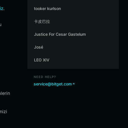
iz
.
tooker kurlson
卡皮巴拉
u
Justice For Cesar Gastelum
José
LEO XIV
NEED HELP?
service@bitget.com
lerin
nizi