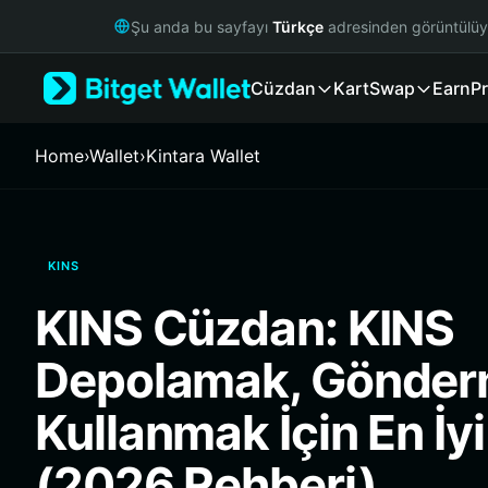
English
Şu anda bu sayfayı
Türkçe
adresinden görüntülü
日本語
Tiếng Việt
Cüzdan
Kart
Swap
Earn
Pr
Русский
Español (Latinoamérica)
Türkçe
Home
›
Wallet
›
Kintara Wallet
Italiano
Français
Deutsch
简体中文
KINS
繁體中文
Português (Portugal)
KINS Cüzdan: KINS
Bahasa Indonesia
ภาษาไทย
Depolamak, Gönder
हिन्दी
বাংলা
Kullanmak İçin En İy
Español
Português (Brasil)
(2026 Rehberi)
Español (Argentina)