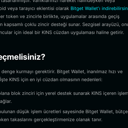
 tasarlanmıştır. Varlıklarınızı hareket halindeyken veya
id veya tarayıcı eklentisi olarak
Bitget Wallet'ı indirebilirsin
er token ve zincirle birlikte, uygulamalar arasında geçiş
kapsamlı çoklu zincir desteği sunar. Sezgisel arayüzü, on
lar için ideal bir KINS cüzdan uygulaması haline getirir.
eçmelisiniz?
 denge kurmayı gerektirir. Bitget Wallet, inanılmaz hızı ve
. İşte KINS için en iyi cüzdan olmasının nedenleri:
lana blok zinciri için yerel destek sunarak KINS içeren işlem
ağlar.
lunan düşük işlem ücretleri sayesinde Bitget Wallet, bütçe
ken takaslarını gerçekleştirmenize olanak tanır.