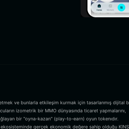
tmek ve bunlarla etkileşim kurmak için tasarlanmış dijital b
ncuların izometrik bir MMO dünyasında ticaret yapmalarını,
ağlayan bir "oyna-kazan" (play-to-earn) oyun tokenıdır.
n ekosisteminde gerçek ekonomik değere sahip olduğu KINS