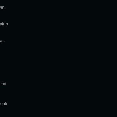
ın.
takip
gas
temi
enli