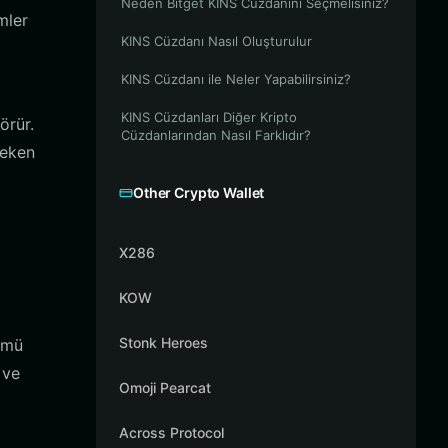
Neden Bitget KINS Cüzdanını Seçmelisiniz?
mler
KINS Cüzdanı Nasıl Oluşturulur
KINS Cüzdanı ile Neler Yapabilirsiniz?
KINS Cüzdanları Diğer Kripto
örür.
Cüzdanlarından Nasıl Farklıdır?
reken
Other Crypto Wallet
X286
KOW
Stonk Heroes
ümü
 ve
Omoji Pearcat
Across Protocol