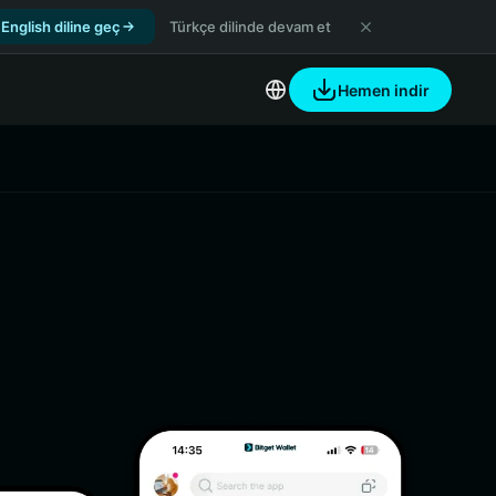
English diline geç
Türkçe dilinde devam et
Hemen indir