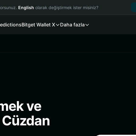
yorsunuz.
English
olarak değiştirmek ister misiniz?
edictions
Bitget Wallet X
Daha fazla
mek ve
i Cüzdan