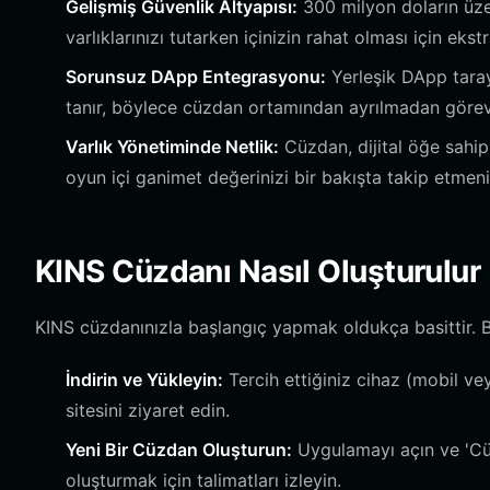
Gelişmiş Güvenlik Altyapısı:
300 milyon doların üzer
varlıklarınızı tutarken içinizin rahat olması için eks
Sorunsuz DApp Entegrasyonu:
Yerleşik DApp tara
tanır, böylece cüzdan ortamından ayrılmadan görevle
Varlık Yönetiminde Netlik:
Cüzdan, dijital öğe sahipl
oyun içi ganimet değerinizi bir bakışta takip etmeni
KINS Cüzdanı Nasıl Oluşturulur
KINS cüzdanınızla başlangıç yapmak oldukça basittir. Bit
İndirin ve Yükleyin:
Tercih ettiğiniz cihaz (mobil ve
sitesini ziyaret edin.
Yeni Bir Cüzdan Oluşturun:
Uygulamayı açın ve 'Cüz
oluşturmak için talimatları izleyin.