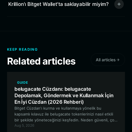
Krillion'ı Bitget Wallet'ta saklayabilir miyim?
KEEP READING
Related articles
All articles
GUIDE
belugacate Cüzdanı: belugacate
Depolamak, Göndermek ve Kullanmak İçin
En İyi Cüzdan (2026 Rehberi)
Bitget Cüzdan'ı kurma ve kullanmaya yönelik bu
kapsamlı kılavuz ile belugacate tokenlerinizi nasıl etkili
bir şekilde yöneteceğinizi keşfedin. Neden güvenli, çok
Aug 5, 2026
zincirli meme token yönetimi için en iyi tercih olduğunu
öğrenin.