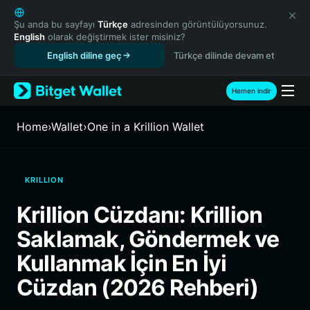
English
日本語
Şu anda bu sayfayı
Türkçe
adresinden görüntülüyorsunuz.
English
olarak değiştirmek ister misiniz?
Tiếng Việt
English diline geç
Türkçe dilinde devam et
Русский
Español (Latinoamérica)
Türkçe
Hemen indir
Italiano
Français
Home
›
Wallet
›
One in a Krillion Wallet
Deutsch
简体中文
繁體中文
KRILLION
Português (Portugal)
Bahasa Indonesia
Krillion Cüzdanı: Krillion
ภาษาไทย
Saklamak, Göndermek ve
हिन्दी
বাংলা
Kullanmak İçin En İyi
Español
Cüzdan (2026 Rehberi)
Português (Brasil)
Español (Argentina)