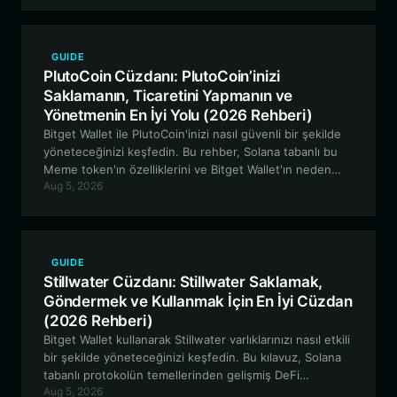
GUIDE
PlutoCoin Cüzdanı: PlutoCoin’inizi
Saklamanın, Ticaretini Yapmanın ve
Yönetmenin En İyi Yolu (2026 Rehberi)
Bitget Wallet ile PlutoCoin'inizi nasıl güvenli bir şekilde
yöneteceğinizi keşfedin. Bu rehber, Solana tabanlı bu
Meme token'ın özelliklerini ve Bitget Wallet'ın neden
Aug 5, 2026
PlutoCoin ekosisteminde gezinmek için en iyi seçenek
olduğunu incelemektedir.
GUIDE
Stillwater Cüzdanı: Stillwater Saklamak,
Göndermek ve Kullanmak İçin En İyi Cüzdan
(2026 Rehberi)
Bitget Wallet kullanarak Stillwater varlıklarınızı nasıl etkili
bir şekilde yöneteceğinizi keşfedin. Bu kılavuz, Solana
tabanlı protokolün temellerinden gelişmiş DeFi
Aug 5, 2026
stratejilerine ve güvenli saklamaya kadar her şeyi