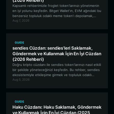
(2026 Rehberi)
Kapsamlı rehberimizle froglet token'larınızı yönetmenin
en iyi yolunu keşfedin. Bitget Wallet'ın, EVM ağındaki bu
benzersiz topluluk odaklı meme token'ı depolamak,
Aug 7, 2026
takas etmek ve etkileşim kurmak için neden ideal seçim
olduğunu öğrenin.
GUIDE
sendies Cüzdan: sendies'leri Saklamak,
Göndermek ve Kullanmak İçin En İyi Cüzdan
(2026 Rehberi)
Doğru kripto cüzdanı ile sendies token'larınızı nasıl etkili
bir şekilde yöneteceğinizi keşfedin. Bu rehber, sendies
ekosistemiyle etkileşime girmek ve topluluk odaklı
Aug 5, 2026
girişimlere katılmak için güvenli, EVM uyumlu bir cüzdan
kurmak hakkında bilmeniz gereken her şeyi kapsar.
GUIDE
Haku Cüzdanı: Haku Saklamak, Göndermek
ve Kullanmak İçin En İyi Cüzdan (2025