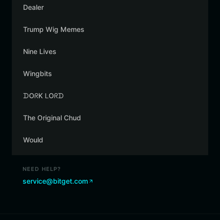
Dealer
Trump Wig Memes
Nine Lives
Wingbits
ᗪOᖇK ᒪOᖇᗪ
The Original Chud
Would
NEED HELP?
service@bitget.com