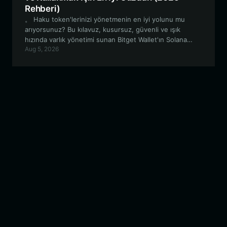
Rehberi)
。 Haku token'lerinizi yönetmenin en iyi yolunu mu
arıyorsunuz? Bu kılavuz, kusursuz, güvenli ve ışık
hızında varlık yönetimi sunan Bitget Wallet'ın Solana
Aug 5, 2026
tabanlı meme coin meraklıları için neden en iyi tercih
olduğunu açıklıyor.