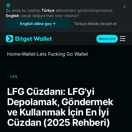
English
日本語
Şu anda bu sayfayı
Türkçe
adresinden görüntülüyorsunuz.
English
olarak değiştirmek ister misiniz?
Tiếng Việt
English diline geç
Türkçe dilinde devam et
Русский
Español (Latinoamérica)
Türkçe
Hemen indir
Italiano
Français
Home
›
Wallet
›
Lets Fucking Go Wallet
Deutsch
简体中文
繁體中文
LFG
Português (Portugal)
Bahasa Indonesia
LFG Cüzdanı: LFG'yi
ภาษาไทย
Depolamak, Göndermek
हिन्दी
বাংলা
ve Kullanmak İçin En İyi
Español
Cüzdan (2025 Rehberi)
Português (Brasil)
Español (Argentina)