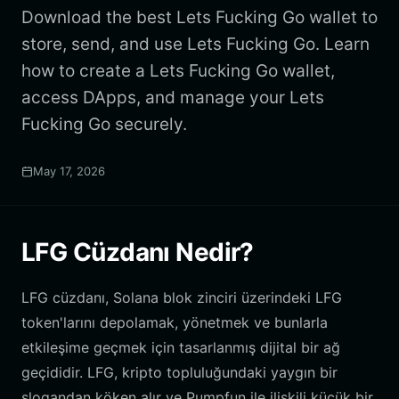
Download the best Lets Fucking Go wallet to
store, send, and use Lets Fucking Go. Learn
how to create a Lets Fucking Go wallet,
access DApps, and manage your Lets
Fucking Go securely.
May 17, 2026
LFG Cüzdanı Nedir?
LFG cüzdanı, Solana blok zinciri üzerindeki LFG
token'larını depolamak, yönetmek ve bunlarla
etkileşime geçmek için tasarlanmış dijital bir ağ
geçididir. LFG, kripto topluluğundaki yaygın bir
slogandan köken alır ve Pumpfun ile ilişkili küçük bir