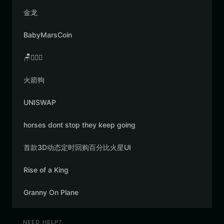
金龙
BabyMarsCoin
🪑👳🏾‍♂️
火箭狗
UNISWAP
horses dont stop they keep going
首款3D动态定时回购百分比火星UI
Rise of a King
Granny On Plane
NEED HELP?