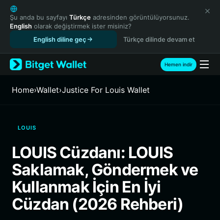
English
日本語
Şu anda bu sayfayı
Türkçe
adresinden görüntülüyorsunuz.
English
olarak değiştirmek ister misiniz?
Tiếng Việt
English diline geç
Türkçe dilinde devam et
Русский
Español (Latinoamérica)
Türkçe
Hemen indir
Italiano
Français
Home
›
Wallet
›
Justice For Louis Wallet
Deutsch
简体中文
繁體中文
LOUIS
Português (Portugal)
Bahasa Indonesia
LOUIS Cüzdanı: LOUIS
ภาษาไทย
Saklamak, Göndermek ve
हिन्दी
বাংলা
Kullanmak İçin En İyi
Español
Cüzdan (2026 Rehberi)
Português (Brasil)
Español (Argentina)