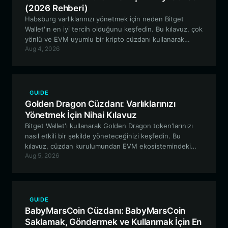
(2026 Rehberi)
Habsburg varlıklarınızı yönetmek için neden Bitget
Wallet'ın en iyi tercih olduğunu keşfedin. Bu kılavuz, çok
yönlü ve EVM uyumlu bir kripto cüzdanı kullanarak
Aug 4, 2026
Habsburg Frog ekosisteminde varlıklarınızı nasıl güvenle
saklayacağınızı, ticaretini yapacağınızı ve etkileşime
gireceğinizi anlatıyor.
GUIDE
Golden Dragon Cüzdanı: Varlıklarınızı
Yönetmek İçin Nihai Kılavuz
Bitget Wallet'ı kullanarak Golden Dragon token'larınızı
nasıl etkili bir şekilde yöneteceğinizi keşfedin. Bu
kılavuz, cüzdan kurulumundan EVM ekosistemindeki
Aug 5, 2026
gelişmiş zincir içi etkileşimlere kadar her şeyi
kapsamaktadır.
GUIDE
BabyMarsCoin Cüzdanı: BabyMarsCoin
Saklamak, Göndermek ve Kullanmak İçin En