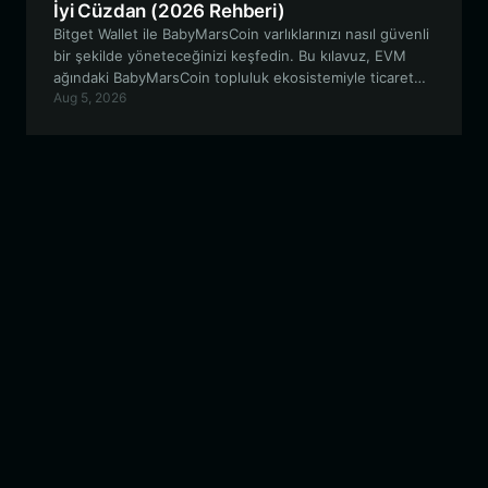
İyi Cüzdan (2026 Rehberi)
Bitget Wallet ile BabyMarsCoin varlıklarınızı nasıl güvenli
bir şekilde yöneteceğinizi keşfedin. Bu kılavuz, EVM
ağındaki BabyMarsCoin topluluk ekosistemiyle ticaret
Aug 5, 2026
yapmanın, varlıkları saklamanın ve etkileşimde
bulunmanın en iyi yollarını incelemektedir.