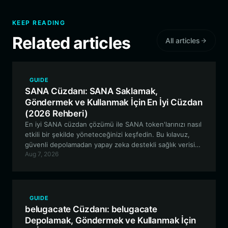
KEEP READING
Related articles
All articles
GUIDE
SANA Cüzdanı: SANA Saklamak,
Göndermek ve Kullanmak İçin En İyi Cüzdan
(2026 Rehberi)
En iyi SANA cüzdan çözümü ile SANA token'larınızı nasıl
etkili bir şekilde yöneteceğinizi keşfedin. Bu kılavuz,
güvenli depolamadan yapay zeka destekli sağlık verisi
Aug 7, 2026
yönetimi özelliklerini kullanmaya kadar, Bitget Wallet ile
Solana ekosisteminde gezinmek için bilmeniz gereken
her şeyi kapsar.
GUIDE
belugacate Cüzdanı: belugacate
Depolamak, Göndermek ve Kullanmak İçin