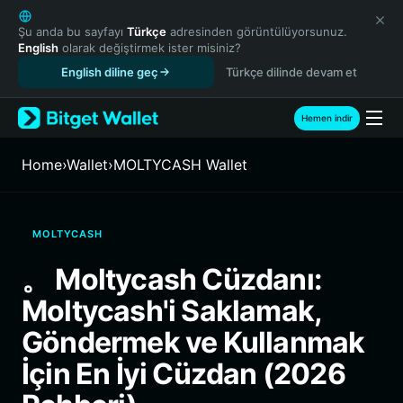
English
日本語
Şu anda bu sayfayı
Türkçe
adresinden görüntülüyorsunuz.
English
olarak değiştirmek ister misiniz?
Tiếng Việt
English diline geç
Türkçe dilinde devam et
Русский
Español (Latinoamérica)
Türkçe
Hemen indir
Italiano
Français
Home
›
Wallet
›
MOLTYCASH Wallet
Deutsch
简体中文
繁體中文
MOLTYCASH
Português (Portugal)
Bahasa Indonesia
。 Moltycash Cüzdanı:
ภาษาไทย
Moltycash'i Saklamak,
हिन्दी
বাংলা
Göndermek ve Kullanmak
Español
İçin En İyi Cüzdan (2026
Português (Brasil)
Español (Argentina)