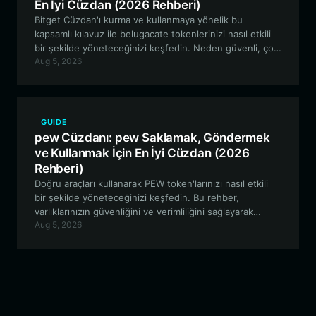
En İyi Cüzdan (2026 Rehberi)
Bitget Cüzdan'ı kurma ve kullanmaya yönelik bu
kapsamlı kılavuz ile belugacate tokenlerinizi nasıl etkili
bir şekilde yöneteceğinizi keşfedin. Neden güvenli, çok
Aug 5, 2026
zincirli meme token yönetimi için en iyi tercih olduğunu
öğrenin.
GUIDE
pew Cüzdanı: pew Saklamak, Göndermek
ve Kullanmak İçin En İyi Cüzdan (2026
Rehberi)
Doğru araçları kullanarak PEW token'larınızı nasıl etkili
bir şekilde yöneteceğinizi keşfedin. Bu rehber,
varlıklarınızın güvenliğini ve verimliliğini sağlayarak
Aug 5, 2026
Solana'daki PEW ekosistemiyle etkileşimde bulunmak
için Bitget Wallet'ın neden en iyi tercih olduğunu ele
almaktadır.