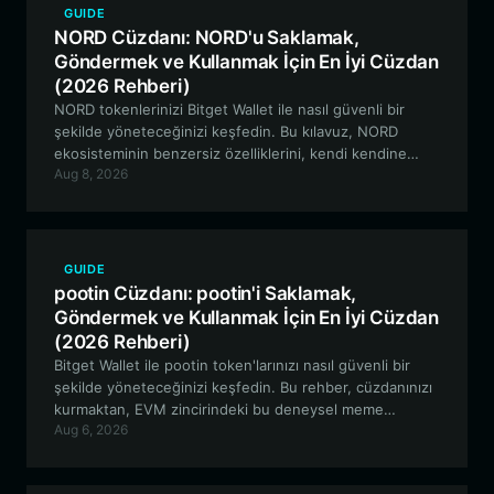
GUIDE
NORD Cüzdanı: NORD'u Saklamak,
Göndermek ve Kullanmak İçin En İyi Cüzdan
(2026 Rehberi)
NORD tokenlerinizi Bitget Wallet ile nasıl güvenli bir
şekilde yöneteceğinizi keşfedin. Bu kılavuz, NORD
ekosisteminin benzersiz özelliklerini, kendi kendine
Aug 8, 2026
saklamalı (self-custodial) bir cüzdan kullanmanın
avantajlarını ve EVM tabanlı varlıklar için en iyi araçla
nasıl başlayacağınızı incelemektedir.
GUIDE
pootin Cüzdanı: pootin'i Saklamak,
Göndermek ve Kullanmak İçin En İyi Cüzdan
(2026 Rehberi)
Bitget Wallet ile pootin token'larınızı nasıl güvenli bir
şekilde yöneteceğinizi keşfedin. Bu rehber, cüzdanınızı
kurmaktan, EVM zincirindeki bu deneysel meme
Aug 6, 2026
token'ın benzersiz ve haber odaklı dinamiklerini
yönetmeye kadar her şeyi kapsamaktadır.