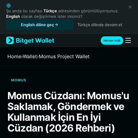
English
日本語
Şu anda bu sayfayı
Türkçe
adresinden görüntülüyorsunuz.
English
olarak değiştirmek ister misiniz?
Tiếng Việt
English diline geç
Türkçe dilinde devam et
Русский
Español (Latinoamérica)
Türkçe
Hemen indir
Italiano
Français
Home
›
Wallet
›
Momus Project Wallet
Deutsch
简体中文
繁體中文
MOMUS
Português (Portugal)
Bahasa Indonesia
Momus Cüzdanı: Momus'u
ภาษาไทย
Saklamak, Göndermek ve
हिन्दी
বাংলা
Kullanmak İçin En İyi
Español
Cüzdan (2026 Rehberi)
Português (Brasil)
Español (Argentina)