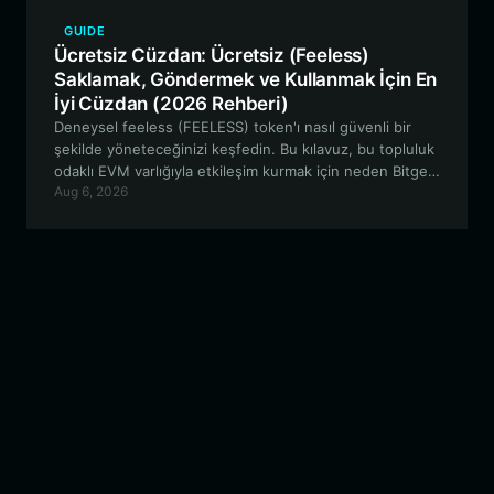
GUIDE
Ücretsiz Cüzdan: Ücretsiz (Feeless)
Saklamak, Göndermek ve Kullanmak İçin En
İyi Cüzdan (2026 Rehberi)
Deneysel feeless (FEELESS) token'ı nasıl güvenli bir
şekilde yöneteceğinizi keşfedin. Bu kılavuz, bu topluluk
odaklı EVM varlığıyla etkileşim kurmak için neden Bitget
Aug 6, 2026
Wallet'ın en iyi seçenek olduğunu, sorunsuz likidite
sağlama ve alım satım işlemlerini nasıl garanti altına
aldığını açıklamaktadır.