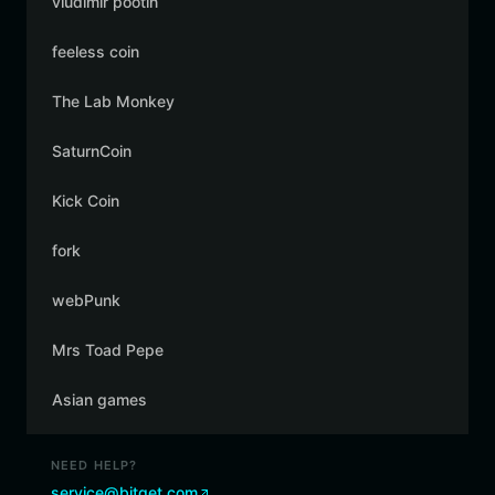
vludimir pootin
feeless coin
The Lab Monkey
SaturnCoin
Kick Coin
fork
webPunk
Mrs Toad Pepe
Asian games
NEED HELP?
service@bitget.com