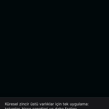
Küresel zincir üstü varlıklar için tek uygulama:
tokenler, hisse senetleri ve daha fazlası