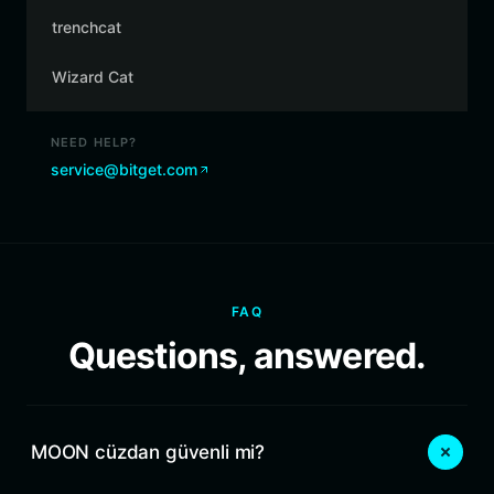
trenchcat
Wizard Cat
NEED HELP?
service@bitget.com
FAQ
Questions, answered.
MOON cüzdan güvenli mi?