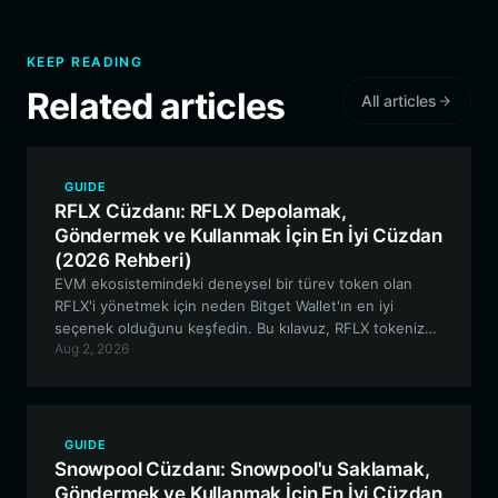
KEEP READING
Related articles
All articles
GUIDE
RFLX Cüzdanı: RFLX Depolamak,
Göndermek ve Kullanmak İçin En İyi Cüzdan
(2026 Rehberi)
EVM ekosistemindeki deneysel bir türev token olan
RFLX'i yönetmek için neden Bitget Wallet'ın en iyi
seçenek olduğunu keşfedin. Bu kılavuz, RFLX tokenize
Aug 2, 2026
edilmiş kasalarını nasıl güvenli bir şekilde
saklayacağınızı, bunlarla nasıl işlem yapacağınızı ve nasıl
etkileşimde bulunacağınızı kapsamaktadır.
GUIDE
Snowpool Cüzdanı: Snowpool'u Saklamak,
Göndermek ve Kullanmak İçin En İyi Cüzdan