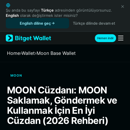
English
日本語
Şu anda bu sayfayı
Türkçe
adresinden görüntülüyorsunuz.
English
olarak değiştirmek ister misiniz?
Tiếng Việt
English diline geç
Türkçe dilinde devam et
Русский
Español (Latinoamérica)
Türkçe
Hemen indir
Italiano
Français
Home
›
Wallet
›
Moon Base Wallet
Deutsch
简体中文
繁體中文
MOON
Português (Portugal)
Bahasa Indonesia
MOON Cüzdanı: MOON
ภาษาไทย
Saklamak, Göndermek ve
हिन्दी
বাংলা
Kullanmak İçin En İyi
Español
Cüzdan (2026 Rehberi)
Português (Brasil)
Español (Argentina)