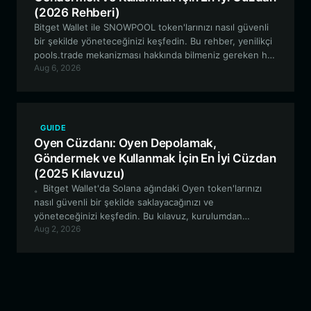
(2026 Rehberi)
Bitget Wallet ile SNOWPOOL token'larınızı nasıl güvenli
bir şekilde yöneteceğinizi keşfedin. Bu rehber, yenilikçi
pools.trade mekanizması hakkında bilmeniz gereken her
Aug 6, 2026
şeyi ve DeFi deneyiminizi nasıl optimize edeceğinizi
kapsar.
GUIDE
Oyen Cüzdanı: Oyen Depolamak,
Göndermek ve Kullanmak İçin En İyi Cüzdan
(2025 Kılavuzu)
。Bitget Wallet'da Solana ağındaki Oyen token'larınızı
nasıl güvenli bir şekilde saklayacağınızı ve
yöneteceğinizi keşfedin. Bu kılavuz, kurulumdan
Aug 2, 2026
Bitget'in güvenli ve yüksek performanslı özellikleri ile
meme coin deneyiminizi en üst düzeye çıkarmaya kadar
her şeyi kapsamaktadır.